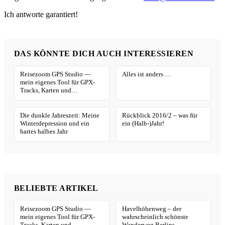
Ich antworte garantiert!
DAS KÖNNTE DICH AUCH INTERESSIEREN
Reisezoom GPS Studio —
Alles ist anders …
mein eigenes Tool für GPX-
Tracks, Karten und
Geotagging
Die dunkle Jahreszeit: Meine
Rückblick 2016/2 – was für
Winterdepression und ein
ein (Halb-)Jahr!
hartes halbes Jahr
BELIEBTE ARTIKEL
Reisezoom GPS Studio —
Havelhöhenweg – der
mein eigenes Tool für GPX-
wahrscheinlich schönste
Tracks, Karten und
Wanderweg Berlins