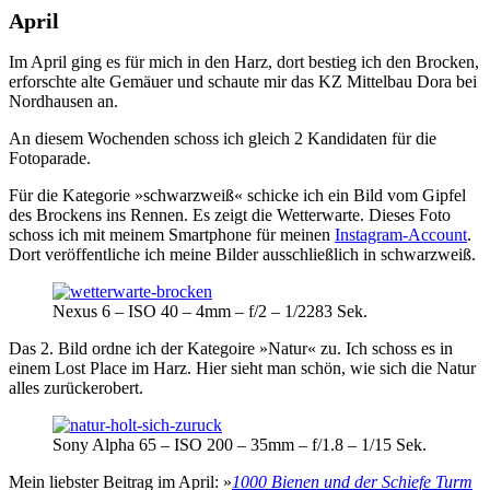
April
Im April ging es für mich in den Harz, dort bestieg ich den Brocken,
erforschte alte Gemäuer und schaute mir das KZ Mittelbau Dora bei
Nordhausen an.
An diesem Wochenden schoss ich gleich 2 Kandidaten für die
Fotoparade.
Für die Kategorie »schwarzweiß« schicke ich ein Bild vom Gipfel
des Brockens ins Rennen. Es zeigt die Wetterwarte. Dieses Foto
schoss ich mit meinem Smartphone für meinen
Instagram-Account
.
Dort veröffentliche ich meine Bilder ausschließlich in schwarzweiß.
Nexus 6 – ISO 40 – 4mm – f/2 – 1/2283 Sek.
Das 2. Bild ordne ich der Kategoire »Natur« zu. Ich schoss es in
einem Lost Place im Harz. Hier sieht man schön, wie sich die Natur
alles zurückerobert.
Sony Alpha 65 – ISO 200 – 35mm – f/1.8 – 1/15 Sek.
Mein liebster Beitrag im April: »
1000 Bienen und der Schiefe Turm