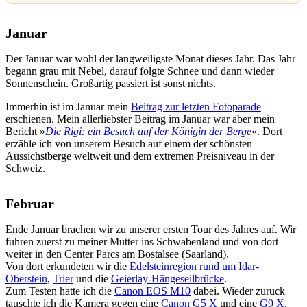
Januar
Der Januar war wohl der langweiligste Monat dieses Jahr. Das Jahr
begann grau mit Nebel, darauf folgte Schnee und dann wieder
Sonnenschein. Großartig passiert ist sonst nichts.
Immerhin ist im Januar mein
Beitrag zur letzten Fotoparade
erschienen. Mein allerliebster Beitrag im Januar war aber mein
Bericht »
Die Rigi: ein Besuch auf der Königin der Berge
«. Dort
erzähle ich von unserem Besuch auf einem der schönsten
Aussichstberge weltweit und dem extremen Preisniveau in der
Schweiz.
Februar
Ende Januar brachen wir zu unserer ersten Tour des Jahres auf. Wir
fuhren zuerst zu meiner Mutter ins Schwabenland und von dort
weiter in den Center Parcs am Bostalsee (Saarland).
Von dort erkundeten wir die
Edelsteinregion rund um Idar-
Oberstein
,
Trier
und die
Geierlay-Hängeseilbrücke
.
Zum Testen hatte ich die
Canon EOS M10
dabei. Wieder zurück
tauschte ich die Kamera gegen eine
Canon G5 X
und eine
G9 X
.