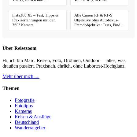
Geotagging
Insta360 X5 – Test, Tipps &
Alle Canon RF & RF-S
Praxiserfahrungen mit der
Objektive plus Autofokus-
360° Kamera
Fremdobjektive: Tests, Finder
& Kaufhilfe
Über Reisezoom
Hi, ich bin Marc. Reisen, Foto, Drohnen, Outdoor — alles, was
draußen passiert. Praxisnah, ehrlich, ohne Labortest-Hochglanz.
Mehr über mich →
Themen
Fotografie
Fototipps
Kameras
Reisen & Ausflüge
Deutschland
Wanderratgeber