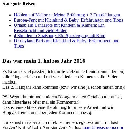
Kategorie Reisen
Höhlen auf Mallorca: Meine Erfahrung + 2 Empfehlungen
Europa-Park mit Kleinkind & Baby: Erfahrungen und Tipps
Urlaub auf Lanzarote mit Kindern & Kamera: Ein
Reisebericht und viele Bilder
4 Stunden in Straßburg: Ein Spaziergang mit Kind
Disneyland Paris mit Kleinkind & Baby: Erfahrungen und
Tipps
Das war mein 1. halbes Jahr 2016
Es ist super viel passiert, ich durfte viele neue Leute kennen lernen,
tolle Dinge erleben und mit verschiedenen Kameras tolle Bilder
machen.
Das 2. Halbjahr kann kommen (bzw. wir sind ja schon mitten drin)!
PS: Wenn du mir und anderen Bloggern einen Gefallen tun willst,
dann hinterlasse öfter mal ein Kommentar!
Das ist eine klitzekleine Belohnung für unsere Arbeit und wir
Blogger freuen uns über jeden Kommentar riesig!
Du kannst mir aber auch direkt schreiben, egal warum – du hast
Fragen? Kritik? Lob? Anregungen? Na los:
marc@reisezoom.com