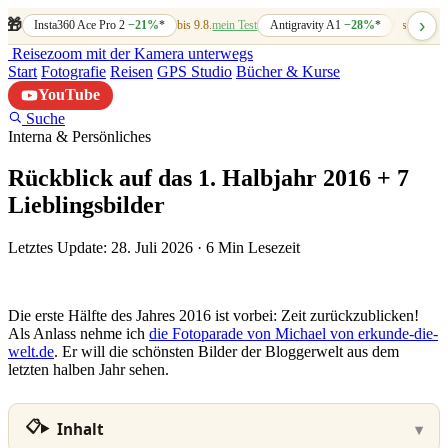
›
🎁
Insta360 Ace Pro 2
−21%
*
bis 9.8.
mein Test
Antigravity A1
−28%
*
bis 7.8.
mein
Reisezoom
mit der Kamera unterwegs
Start
Fotografie
Reisen
GPS Studio
Bücher & Kurse
YouTube
Suche
Interna & Persönliches
Rückblick auf das 1. Halbjahr 2016 + 7
Lieblingsbilder
Letztes Update: 28. Juli 2026
·
6 Min Lesezeit
Die erste Hälfte des Jahres 2016 ist vorbei: Zeit zurückzublicken!
Als Anlass nehme ich
die Fotoparade von Michael von erkunde-die-
welt.de
. Er will die schönsten Bilder der Bloggerwelt aus dem
letzten halben Jahr sehen.
Inhalt