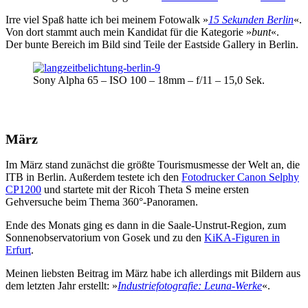
Irre viel Spaß hatte ich bei meinem Fotowalk »
15 Sekunden Berlin
«.
Von dort stammt auch mein Kandidat für die Kategorie »
bunt
«.
Der bunte Bereich im Bild sind Teile der Eastside Gallery in Berlin.
Sony Alpha 65 – ISO 100 – 18mm – f/11 – 15,0 Sek.
März
Im März stand zunächst die größte Tourismusmesse der Welt an, die
ITB in Berlin. Außerdem testete ich den
Fotodrucker Canon Selphy
CP1200
und startete mit der Ricoh Theta S meine ersten
Gehversuche beim Thema 360°-Panoramen.
Ende des Monats ging es dann in die Saale-Unstrut-Region, zum
Sonnenobservatorium von Gosek und zu den
KiKA-Figuren in
Erfurt
.
Meinen liebsten Beitrag im März habe ich allerdings mit Bildern aus
dem letzten Jahr erstellt: »
Industriefotografie: Leuna-Werke
«.