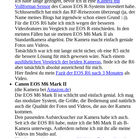
Ich habe lange gezögert, bevor ich in eine
Kamera mit
Vollformat-Sensor
des Canon EOS R-Systems investiert habe.
Schlussendlich hat mich das RF-Reisezoom überzeugt (ja, der
Name meines Blogs hat irgendwie schon einen Grund :-)).
Für die EOS R6 habe ich mich wegen der besseren
Videofeatures im Vergleich zur EOS R entschieden. In den
meisten Fällen hat sie meinen EOS M6 Mark II als
Standardkamera abgelöst. Die Kamera macht einfach geniale
Fotos uns Videos.
Tatsächlich war ich mir lange nicht sicher, ob eine R5 nicht
die bessere Lösung für mich gewesen wäre. Nach einem
ausführlichen Vergleich der beiden Kameras
, finde ich die R6
aber tatsächlich absolut ausreichend für mich.
Hier findest du mein
Fazit der EOS R6 nach 3 Monaten
als
Video.
Canon EOS M6 Mark II
(die Kamera bei
Amazon.de
)
Die EOS M6 Mark II ist schlicht und einfach genial. Ich mag
das modulare System, die Größe, die Bedienung und natürlich
auch die Qualität der Fotos und Videos, die aus der Kamera
kommen.
Den passenden Aufstecksucher zur Kamera habe ich auch.
Seit ich die EOS R6 habe, nutze ich die M6 Mark II als B-
Kamera unterwegs. Außerdem nehme ich mit ihr alle meine
Videos im Studio auf.