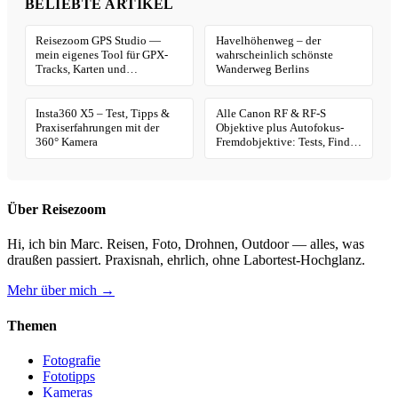
BELIEBTE ARTIKEL
Reisezoom GPS Studio —
Havelhöhenweg – der
mein eigenes Tool für GPX-
wahrscheinlich schönste
Tracks, Karten und
Wanderweg Berlins
Geotagging
Insta360 X5 – Test, Tipps &
Alle Canon RF & RF-S
Praxiserfahrungen mit der
Objektive plus Autofokus-
360° Kamera
Fremdobjektive: Tests, Finder
& Kaufhilfe
Über Reisezoom
Hi, ich bin Marc. Reisen, Foto, Drohnen, Outdoor — alles, was
draußen passiert. Praxisnah, ehrlich, ohne Labortest-Hochglanz.
Mehr über mich →
Themen
Fotografie
Fototipps
Kameras