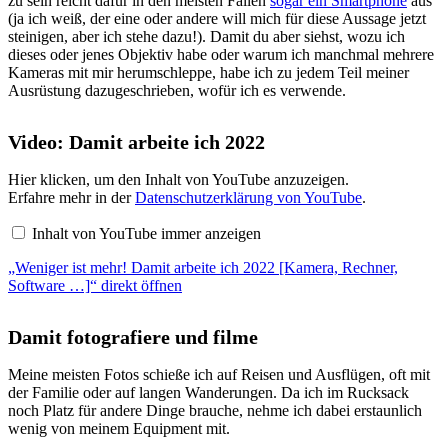
zu sein reicht dafür in den meisten Fällen
sogar ein Smartphone
aus
(ja ich weiß, der eine oder andere will mich für diese Aussage jetzt
steinigen, aber ich stehe dazu!). Damit du aber siehst, wozu ich
dieses oder jenes Objektiv habe oder warum ich manchmal mehrere
Kameras mit mir herumschleppe, habe ich zu jedem Teil meiner
Ausrüstung dazugeschrieben, wofür ich es verwende.
Video: Damit arbeite ich 2022
„Weniger
Hier klicken, um den Inhalt von YouTube anzuzeigen.
ist
Erfahre mehr in der
Datenschutzerklärung von YouTube
.
mehr!
Damit
Inhalt von YouTube immer anzeigen
arbeite
ich
„Weniger ist mehr! Damit arbeite ich 2022 [Kamera, Rechner,
2022
[Kamera,
Software …]“ direkt öffnen
Rechner,
Software
…]“
Damit fotografiere und filme
von
YouTube
anzeigen
Meine meisten Fotos schieße ich auf Reisen und Ausflügen, oft mit
der Familie oder auf langen Wanderungen. Da ich im Rucksack
noch Platz für andere Dinge brauche, nehme ich dabei erstaunlich
wenig von meinem Equipment mit.