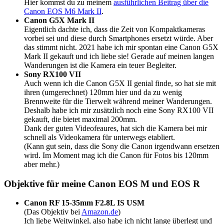
Hier kommst du zu meinem
ausführlichen Beitrag über die
Canon EOS M6 Mark II
.
Canon G5X Mark II
Eigentlich dachte ich, dass die Zeit von Kompaktkameras
vorbei sei und diese durch Smartphones ersetzt würde. Aber
das stimmt nicht. 2021 habe ich mir spontan eine Canon G5X
Mark II gekauft und ich liebe sie! Gerade auf meinen langen
Wanderungen ist die Kamera ein teuer Begleiter.
Sony RX100 VII
Auch wenn ich die Canon G5X II genial finde, so hat sie mit
ihren (umgerechnet) 120mm hier und da zu wenig
Brennweite für die Tierwelt während meiner Wanderungen.
Deshalb habe ich mir zusätzlich noch eine Sony RX100 VII
gekauft, die bietet maximal 200mm.
Dank der guten Videofeaures, hat sich die Kamera bei mir
schnell als Videokamera für unterwegs etabliert.
(Kann gut sein, dass die Sony die Canon irgendwann ersetzen
wird. Im Moment mag ich die Canon für Fotos bis 120mm
aber mehr.)
Objektive für meine Canon EOS M und EOS R
Canon RF 15-35mm F2.8L IS USM
(Das Objektiv bei
Amazon.de
)
Ich liebe Weitwinkel, also habe ich nicht lange überlegt und