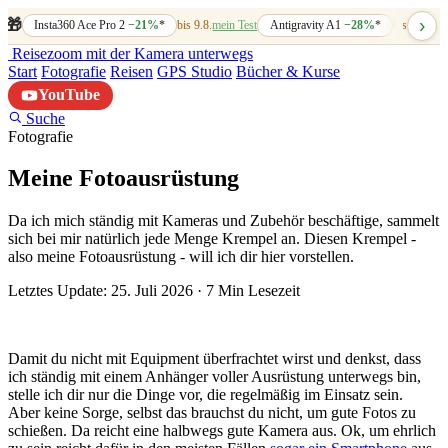
›
🎁
Insta360 Ace Pro 2
−21%
*
bis 9.8.
mein Test
Antigravity A1
−28%
*
bis 7.8.
mein
Reisezoom
mit der Kamera unterwegs
Start
Fotografie
Reisen
GPS Studio
Bücher & Kurse
YouTube
Suche
Fotografie
Meine Fotoausrüstung
Da ich mich ständig mit Kameras und Zubehör beschäftige, sammelt
sich bei mir natürlich jede Menge Krempel an. Diesen Krempel -
also meine Fotoausrüstung - will ich dir hier vorstellen.
Letztes Update: 25. Juli 2026
·
7 Min Lesezeit
Damit du nicht mit Equipment überfrachtet wirst und denkst, dass
ich ständig mit einem Anhänger voller Ausrüstung unterwegs bin,
stelle ich dir nur die Dinge vor, die regelmäßig im Einsatz sein.
Aber keine Sorge, selbst das brauchst du nicht, um gute Fotos zu
schießen. Da reicht eine halbwegs gute Kamera aus. Ok, um ehrlich