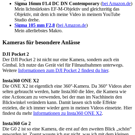
Sigma 16mm f/1.4 DC DN Contemporary
(
bei Amazon.de
)
Mein lichtstärkstes EF-M-Objektiv und gleichzeitig das
Objektiv, mit dem ich meine Video in meinem YouTube
Studio drehe.
Sigma 105 mm F2,8
(
bei Amazon.de
)
Mein allerliebstes Makro.
Kameras für besondere Anlässe
DJI Pocket 2
Der DJI Pocket 2 ist nicht nur eine Kamera, sondern auch ein
Gimbal. Ich nutze das Gerät viel für Filmaufnahmen unterwegs.
Weitere
Informationen zum DJI Pocket 2 findest du hier
.
Insta360 ONE X2
Die ONE X2 ist eigentlich eine 360°-Kamera. Da 360° Videos aber
selten gebraucht werden, hatte Insta360 die Idee, die Kamera wie
eine Actioncam zu verwenden, bei der man im Nachhinein den
Blickwinkel verändern kann. Damit lassen sich tolle Effekte
erzielen, die ich immer wieder gern in meinen Videos einsetzte. Hier
findest du mehr
Informationen zu Insta360 ONE X2
.
Insta360 Go 2
Die G0 2 ist so eine Kamera, die erst auf den zweiten Blick „schön“
geworden ist. Zuerst wusste ich gar nicht, was ich mit dem kleinen