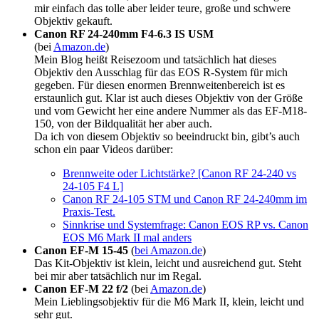
mir einfach das tolle aber leider teure, große und schwere
Objektiv gekauft.
Canon RF 24-240mm F4-6.3 IS USM
(bei
Amazon.de
)
Mein Blog heißt Reisezoom und tatsächlich hat dieses
Objektiv den Ausschlag für das EOS R-System für mich
gegeben. Für diesen enormen Brennweitenbereich ist es
erstaunlich gut. Klar ist auch dieses Objektiv von der Größe
und vom Gewicht her eine andere Nummer als das EF-M18-
150, von der Bildqualität her aber auch.
Da ich von diesem Objektiv so beeindruckt bin, gibt’s auch
schon ein paar Videos darüber:
Brennweite oder Lichtstärke? [Canon RF 24-240 vs
24-105 F4 L]
Canon RF 24-105 STM und Canon RF 24-240mm im
Praxis-Test.
Sinnkrise und Systemfrage: Canon EOS RP vs. Canon
EOS M6 Mark II mal anders
Canon EF-M 15-45
(
bei Amazon.de
)
Das Kit-Objektiv ist klein, leicht und ausreichend gut. Steht
bei mir aber tatsächlich nur im Regal.
Canon EF-M 22 f/2
(bei
Amazon.de
)
Mein Lieblingsobjektiv für die M6 Mark II, klein, leicht und
sehr gut.