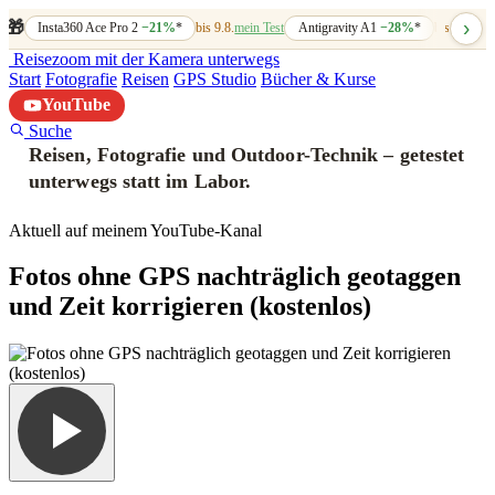
›
🎁
Insta360 Ace Pro 2
−21%
*
bis 9.8.
mein Test
Antigravity A1
−28%
*
bis 7.8.
mein
Reisezoom
mit der Kamera unterwegs
Start
Fotografie
Reisen
GPS Studio
Bücher & Kurse
YouTube
Suche
Reisen, Fotografie und Outdoor-Technik – getestet
unterwegs statt im Labor.
Aktuell auf meinem YouTube-Kanal
Fotos ohne GPS nachträglich geotaggen
und Zeit korrigieren (kostenlos)