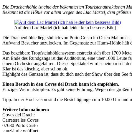
Die Drachenhöhle ist eine der bekanntesten Touristenattraktionen Ma
Bekannt ist die Höhle vor allem wegen des Llac Martel, dem größten 
Auf dem Lac Martel (ich hab leider kein besseres Bild)
Die Drachenhöhle liegt südlich von Porto Cristo im Osten Mallorcas.
Aufwand Besucher anzulocken. Im Gegensatz zur Hams-Höhle hält 
Das begehbare Tropfsteinhöhlensystem erstreckt sich über 1700 Meter
Am Ende des Rundgangs ist das Auditorium, eine über 1000 Leute fas
einem Orchester angefahren. Dieses Spektakel wird scheinbar seit de
Klar ist das kitschig, aber schon ok.
Highlight des Ganzen ist, dass du dich nach der Show über den See fa
Einen Besuch in den Coves del Drach kann ich empfehlen.
Einziger Wermutstropfen: Es gibt keine Führung. Wegen des großen Bes
Tipp: In der Hochsaison sind die Besichtigungen um 10.00 Uhr und 
Weitere Informationen:
Coves del Drach:
Carretera les Coves
07680 Porto Cristo
ganzjährig geöffnet,