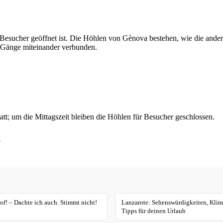
 Besucher geöffnet ist. Die Höhlen von Gènova bestehen, wie die ande
e Gänge miteinander verbunden.
t; um die Mittagszeit bleiben die Höhlen für Besucher geschlossen.
?
of! – Dachte ich auch. Stimmt nicht!
Lanzarote: Sehenswürdigkeiten, Klim
Tipps für deinen Urlaub