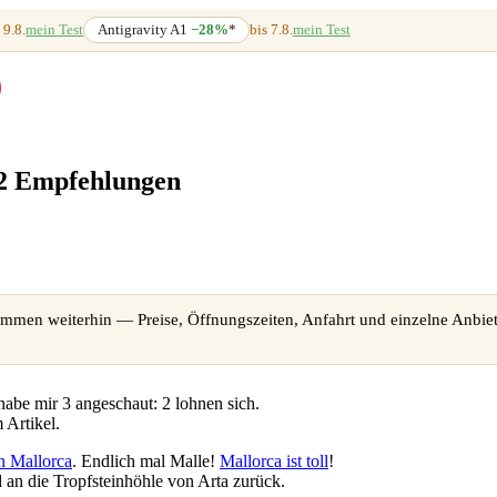
 9.8.
mein Test
Antigravity A1
−28%
*
bis 7.8.
mein Test
 2 Empfehlungen
immen weiterhin — Preise, Öffnungszeiten, Anfahrt und einzelne Anbiete
habe mir 3 angeschaut: 2 lohnen sich.
 Artikel.
ch Mallorca
. Endlich mal Malle!
Mallorca ist toll
!
 an die Tropfsteinhöhle von Arta zurück.