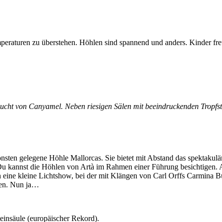
mperaturen zu überstehen. Höhlen sind spannend und anders. Kinder fr
Bucht von Canyamel. Neben riesigen Sälen mit beeindruckenden Tropfst
sten gelegene Höhle Mallorcas. Sie bietet mit Abstand das spektakulär
u kannst die Höhlen von Artà im Rahmen einer Führung besichtigen. Au
 eine kleine Lichtshow, bei der mit Klängen von Carl Orffs Carmina Bur
eren. Nun ja…
teinsäule (europäischer Rekord).