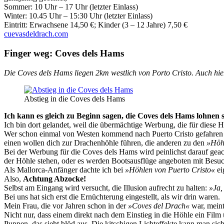
Sommer: 10 Uhr – 17 Uhr (letzter Einlass)
Winter: 10.45 Uhr – 15:30 Uhr (letzter Einlass)
Eintritt: Erwachsene 14,50 €; Kinder (3 – 12 Jahre) 7,50 €
cuevasdeldrach.com
Finger weg: Coves dels Hams
Die Coves dels Hams liegen 2km westlich von Porto Cristo. Auch hier
Abstieg in die Coves dels Hams
Ich kann es gleich zu Beginn sagen, die Coves dels Hams lohnen s
Ich bin dort gelandet, weil die übermächtige Werbung, die für diese 
Wer schon einmal von Westen kommend nach Puerto Cristo gefahren i
einen wollen dich zur Drachenhöhle führen, die anderen zu den
»Höhl
Bei der Werbung für die Coves dels Hams wird peinlichst darauf geach
der Höhle stehen, oder es werden Bootsausflüge angeboten mit Besu
Als Mallorca-Anfänger dachte ich bei
»Höhlen von Puerto Cristo«
ei
Also,
Achtung Abzocke!
Selbst am Eingang wird versucht, die Illusion aufrecht zu halten:
»Ja,
Bei uns hat sich erst die Ernüchterung eingestellt, als wir drin waren.
Mein Frau, die vor Jahren schon in der
»Coves del Drach«
war, meinte
Nicht nur, dass einem direkt nach dem Einstieg in die Höhle ein Film 
Puppen, das sieht blöd aus. Die kitschigen Lichteffekte kann man sic