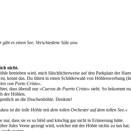
 gibt es einen See. Verschiedene Säle usw.
ich nicht.
Höhle betrieben wird, mich fälschlicherweise auf den Parkplatz der Ham
st, kennt das. Du fährst in einen Schilderwald von Höhlenwerbung (I
en von Porto Cristo«
.
tet, dass überall nur
»Cuevas de Puerto Cristo«
steht. So bekommt ma
ch der Höhlen.
gentlich an die Drachenhöhle. Denkste!
 dass ist die tolle Höhle mit dem tollen Orchester auf dem tollen See.«
 nur, dass sie es so blöd und kitschig gar nicht in Erinnerung hätte.
über Jules Verne gezeigt wird, welcher mit der Höhle nichts zu tun hat.
h auch sparen.