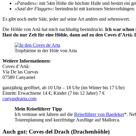
»Paradies«
: mit 54m Höhe die höchste Halle und besitzt ein g
»Saal der Flaggen«
: beeindruckt mit kuriosen Steinvorhängen.
Es gibt noch mehr Säle, jeder auf seine Art anders und sehenswert.
Die Höhle von Artà hat mich nachhaltig beeindruckt.
Ich war schon 
Hast du nur Zeit für eine Höhle, dann auf zu den Coves d’Artà.
Tropfsteine in der Höle von Arta
Weitere Informationen:
Coves d’Artà:
Vía De las Cuevas
07589 Canyamel
ganzjährig geöffnet, ab 10 Uhr – 18 Uhr (im Winter bis 17 Uhr)
Eintritt: Erwachsene 14 €; Kinder (7 bis 12 Jahre) 7 €
cuevasdearta.com
Mein Reiseführer Tipp
Ich vertraue seit Jahren auf die
Reiseführer von Baedeker
*. Neb
Tourenplanung und kurzfristige Ausflüge auf Mallorca.
Auch gut: Coves del Drach (Drachenhöhle)