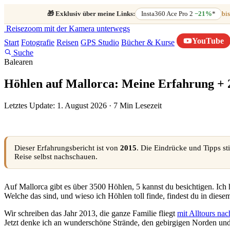
🎁
Exklusiv über meine Links:
Insta360 Ace Pro 2
−21%
*
bis
Reisezoom
mit der Kamera unterwegs
YouTube
Start
Fotografie
Reisen
GPS Studio
Bücher & Kurse
Suche
Balearen
Höhlen auf Mallorca: Meine Erfahrung +
Letztes Update: 1. August 2026
·
7 Min Lesezeit
Dieser Erfahrungsbericht ist von
2015
. Die Eindrücke und Tipps st
Reise selbst nachschauen.
Auf Mallorca gibt es über 3500 Höhlen, 5 kannst du besichtigen. Ich 
Welche das sind, und wieso ich Höhlen toll finde, findest du in diesem
Wir schreiben das Jahr 2013, die ganze Familie fliegt
mit Alltours na
Jetzt denke ich an wunderschöne Strände, den gebirgigen Norden und