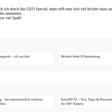
 ich durch das GEO Special, dann rafft man sich viel leichter dazu au
ter umsetzten.
rre viel Spaß!
rgwerk – ich war dort
Heinkel-Werk II Oranienburg
 – der wahrscheinlich schönste
Insta360 X5 – Test, Tipps & Praxiser
lins
der 360° Kamera