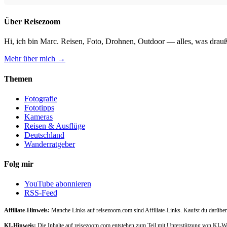
Über Reisezoom
Hi, ich bin Marc. Reisen, Foto, Drohnen, Outdoor — alles, was drauß
Mehr über mich →
Themen
Fotografie
Fototipps
Kameras
Reisen & Ausflüge
Deutschland
Wanderratgeber
Folg mir
YouTube abonnieren
RSS-Feed
Affiliate-Hinweis:
Manche Links auf reisezoom.com sind Affiliate-Links. Kaufst du darüber,
KI-Hinweis:
Die Inhalte auf reisezoom.com entstehen zum Teil mit Unterstützung von KI-