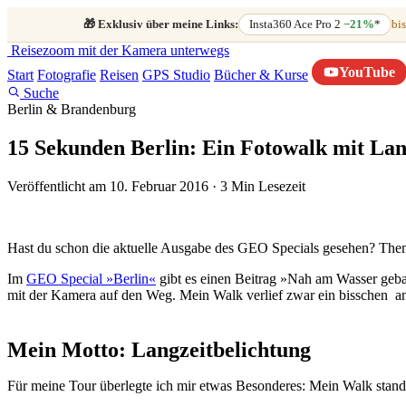
🎁
Exklusiv über meine Links:
Insta360 Ace Pro 2
−21%
*
bis
Reisezoom
mit der Kamera unterwegs
YouTube
Start
Fotografie
Reisen
GPS Studio
Bücher & Kurse
Suche
Berlin & Brandenburg
15 Sekunden Berlin: Ein Fotowalk mit Lan
Veröffentlicht am 10. Februar 2016
·
3 Min Lesezeit
Hast du schon die aktuelle Ausgabe des GEO Specials gesehen? Thema 
Im
GEO Special »Berlin«
gibt es einen Beitrag »Nah am Wasser gebau
mit der Kamera auf den Weg. Mein Walk verlief zwar ein bisschen ande
Mein Motto: Langzeitbelichtung
Für meine Tour überlegte ich mir etwas Besonderes: Mein Walk stand 