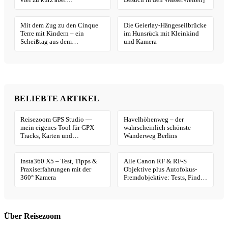
unvergesslich schön
Mit dem Zug zu den Cinque
Die Geierlay-Hängeseilbrücke
Terre mit Kindern – ein
im Hunsrück mit Kleinkind
Scheißtag aus dem
und Kamera
Bilderbuch!
BELIEBTE ARTIKEL
Reisezoom GPS Studio —
Havelhöhenweg – der
mein eigenes Tool für GPX-
wahrscheinlich schönste
Tracks, Karten und
Wanderweg Berlins
Geotagging
Insta360 X5 – Test, Tipps &
Alle Canon RF & RF-S
Praxiserfahrungen mit der
Objektive plus Autofokus-
360° Kamera
Fremdobjektive: Tests, Finder
& Kaufhilfe
Über Reisezoom