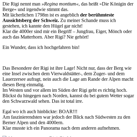
Die Rigi nennt man
»Regina montium«
, das heißt »Die Königin der
Berge« und irgendwie stimmt das.
Mit lächerlichen 1798m ist es angeblich
der berühmteste
Aussichtsberg der Schweiz.
Zu meiner Schande muss ich
gestehen, ich kannte den Hügel gar nicht!
Klar die 4000er sind mir ein Begriff – Jungfrau, Eiger, Mönch oder
auch das Matterhorn. Aber Rigi? Nie gehört!
Ein Wunder, dass ich hochgefahren bin!
Das Besondere der Rigi ist ihre Lage! Nicht nur, dass der Berg wie
eine Insel zwischen dem Vierwaldstätter-, dem Zuger- und dem
Lauerzersee aufragt, nein auch die Lage am Rande der Alpen macht
diesen Berg einmalig.
Im Westen und vor allem im Süden der Rigi geht es richtig hoch.
Blickst du hingegen nach Norden, kannst du bei gutem Wetter sogar
den Schwarzwald sehen. Das ist total irre.
Egal wo ich auch hinblickte: BOAR!!!
Am faszinierendsten war jedoch der Blick nach Südwesten zu den
Berner Alpen und den 4000ern.
Klar musste ich ein Panorama nach dem anderen aufnehmen.