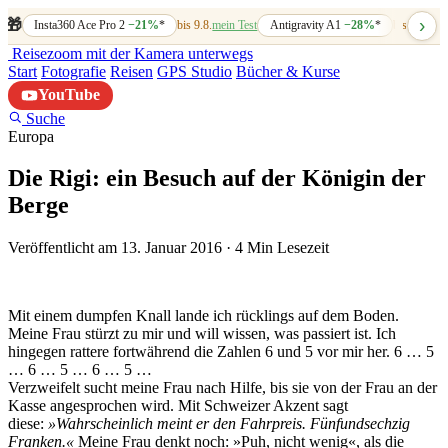
›
🎁
Insta360 Ace Pro 2
−21%
*
bis 9.8.
mein Test
Antigravity A1
−28%
*
bis 7.8.
mein
Reisezoom
mit der Kamera unterwegs
Start
Fotografie
Reisen
GPS Studio
Bücher & Kurse
YouTube
Suche
Europa
Die Rigi: ein Besuch auf der Königin der
Berge
Veröffentlicht am 13. Januar 2016
·
4 Min Lesezeit
Mit einem dumpfen Knall lande ich rücklings auf dem Boden.
Meine Frau stürzt zu mir und will wissen, was passiert ist. Ich
hingegen rattere fortwährend die Zahlen 6 und 5 vor mir her. 6 … 5
… 6 … 5 … 6 … 5 …
Verzweifelt sucht meine Frau nach Hilfe, bis sie von der Frau an der
Kasse angesprochen wird. Mit Schweizer Akzent sagt
diese:
»Wahrscheinlich meint er den Fahrpreis. Fünfundsechzig
Franken.«
Meine Frau denkt noch: »Puh, nicht wenig«, als die