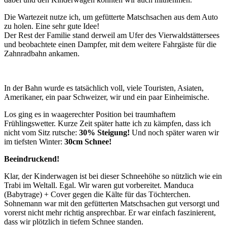
Die Wartezeit nutze ich, um gefütterte Matschsachen aus dem Auto
zu holen. Eine sehr gute Idee!
Der Rest der Familie stand derweil am Ufer des Vierwaldstättersees
und beobachtete einen Dampfer, mit dem weitere Fahrgäste für die
Zahnradbahn ankamen.
In der Bahn wurde es tatsächlich voll, viele Touristen, Asiaten,
Amerikaner, ein paar Schweizer, wir und ein paar Einheimische.
Los ging es in waagerechter Position bei traumhaftem
Frühlingswetter. Kurze Zeit später hatte ich zu kämpfen, dass ich
nicht vom Sitz rutsche:
30% Steigung!
Und noch später waren wir
im tiefsten Winter:
30cm Schnee!
Beeindruckend!
Klar, der Kinderwagen ist bei dieser Schneehöhe so nützlich wie ein
Trabi im Weltall. Egal. Wir waren gut vorbereitet. Manduca
(Babytrage) + Cover gegen die Kälte für das Töchterchen.
Sohnemann war mit den gefütterten Matschsachen gut versorgt und
vorerst nicht mehr richtig ansprechbar. Er war einfach faszinierent,
dass wir plötzlich in tiefem Schnee standen.