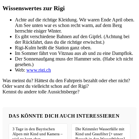
Wissenswertes zur Rigi
Achte auf die richtige Kleidung. Wir waren Ende April oben.
Am See unten war es schon recht warm, auf dem Berg
herrschte eisiger Winter.
Es gibt verschiedene Bahnen auf den Gipfel. (Achtung bei
der Rückfahrt, dass du die richtige erwischst.)
Rigi-Kulm heißt die Station ganz oben.
Im Sommer fährt von Vitznau aus ab und zu eine Dampflok.
Der Sonnenaufgang muss der Hammer sein. (Habe ich nicht
gesehen.)
Web:
www.rigi.ch
Was meinst du? Hättest du den Fahrpreis bezahlt oder eher nicht?
Oder warst du vielleicht schon auf der Rigi?
Kennst du andere tolle Aussichtsberge?
DAS KÖNNTE DICH AUCH INTERESSIEREN
3 Tage in den Bayrischen
Die Krimmler Wasserfälle mit
Alpen mit Kind und Kamera –
Kind und Graufilter [+ unser
viel zu kurz aber
Besuch in den WasserWelten]