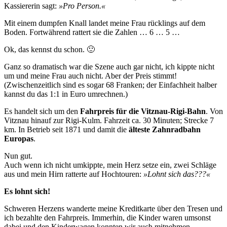
Kassiererin sagt:
»Pro Person.«
Mit einem dumpfen Knall landet meine Frau rücklings auf dem
Boden. Fortwährend rattert sie die Zahlen … 6 … 5 …
Ok, das kennst du schon. 🙂
Ganz so dramatisch war die Szene auch gar nicht, ich kippte nicht
um und meine Frau auch nicht. Aber der Preis stimmt!
(Zwischenzeitlich sind es sogar 68 Franken; der Einfachheit halber
kannst du das 1:1 in Euro umrechnen.)
Es handelt sich um den
Fahrpreis für die Vitznau-Rigi-Bahn
. Von
Vitznau hinauf zur Rigi-Kulm. Fahrzeit ca. 30 Minuten; Strecke 7
km. In Betrieb seit 1871 und damit die
älteste Zahnradbahn
Europas
.
Nun gut.
Auch wenn ich nicht umkippte, mein Herz setze ein, zwei Schläge
aus und mein Hirn ratterte auf Hochtouren:
»Lohnt sich das???«
Es lohnt sich!
Schweren Herzens wanderte meine Kreditkarte über den Tresen und
ich bezahlte den Fahrpreis. Immerhin, die Kinder waren umsonst
dabei und den Kinderwagen konnten wir auch mitnehmen.