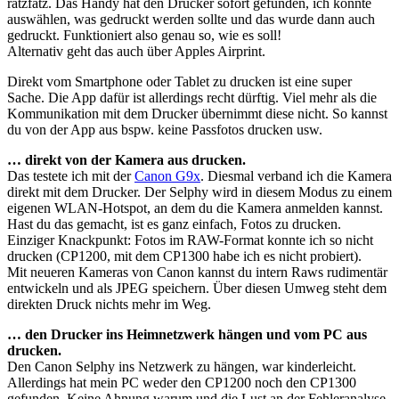
ratzfatz. Das Handy hat den Drucker sofort gefunden, ich konnte
auswählen, was gedruckt werden sollte und das wurde dann auch
gedruckt. Funktioniert also genau so, wie es soll!
Alternativ geht das auch über Apples Airprint.
Direkt vom Smartphone oder Tablet zu drucken ist eine super
Sache. Die App dafür ist allerdings recht dürftig. Viel mehr als die
Kommunikation mit dem Drucker übernimmt diese nicht. So kannst
du von der App aus bspw. keine Passfotos drucken usw.
… direkt von der Kamera aus drucken.
Das testete ich mit der
Canon G9x
. Diesmal verband ich die Kamera
direkt mit dem Drucker. Der Selphy wird in diesem Modus zu einem
eigenen WLAN-Hotspot, an dem du die Kamera anmelden kannst.
Hast du das gemacht, ist es ganz einfach, Fotos zu drucken.
Einziger Knackpunkt: Fotos im RAW-Format konnte ich so nicht
drucken (CP1200, mit dem CP1300 habe ich es nicht probiert).
Mit neueren Kameras von Canon kannst du intern Raws rudimentär
entwickeln und als JPEG speichern. Über diesen Umweg steht dem
direkten Druck nichts mehr im Weg.
… den Drucker ins Heimnetzwerk hängen und vom PC aus
drucken.
Den Canon Selphy ins Netzwerk zu hängen, war kinderleicht.
Allerdings hat mein PC weder den CP1200 noch den CP1300
gefunden. Keine Ahnung warum und die Lust an der Fehleranalyse