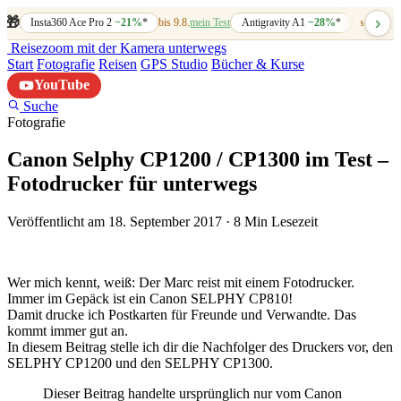
›
🎁
Insta360 Ace Pro 2
−21%
*
bis 9.8.
mein Test
Antigravity A1
−28%
*
bis 7.8.
mein
Reisezoom
mit der Kamera unterwegs
Start
Fotografie
Reisen
GPS Studio
Bücher & Kurse
YouTube
Suche
Fotografie
Canon Selphy CP1200 / CP1300 im Test –
Fotodrucker für unterwegs
Veröffentlicht am 18. September 2017
·
8 Min Lesezeit
Wer mich kennt, weiß: Der Marc reist mit einem Fotodrucker.
Immer im Gepäck ist ein Canon SELPHY CP810!
Damit drucke ich Postkarten für Freunde und Verwandte. Das
kommt immer gut an.
In diesem Beitrag stelle ich dir die Nachfolger des Druckers vor, den
SELPHY CP1200 und den SELPHY CP1300.
Dieser Beitrag handelte ursprünglich nur vom Canon