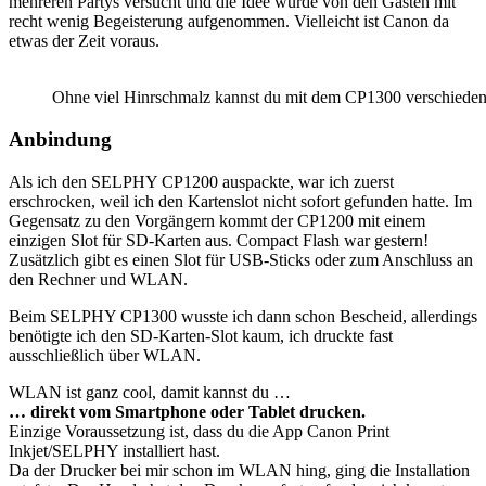
mehreren Partys versucht und die Idee wurde von den Gästen mit
recht wenig Begeisterung aufgenommen. Vielleicht ist Canon da
etwas der Zeit voraus.
Ohne viel Hinrschmalz kannst du mit dem CP1300 verschiedene
Anbindung
Als ich den SELPHY CP1200 auspackte, war ich zuerst
erschrocken, weil ich den Kartenslot nicht sofort gefunden hatte. Im
Gegensatz zu den Vorgängern kommt der CP1200 mit einem
einzigen Slot für SD-Karten aus. Compact Flash war gestern!
Zusätzlich gibt es einen Slot für USB-Sticks oder zum Anschluss an
den Rechner und WLAN.
Beim SELPHY CP1300 wusste ich dann schon Bescheid, allerdings
benötigte ich den SD-Karten-Slot kaum, ich druckte fast
ausschließlich über WLAN.
WLAN ist ganz cool, damit kannst du …
… direkt vom Smartphone oder Tablet drucken.
Einzige Voraussetzung ist, dass du die App Canon Print
Inkjet/SELPHY installiert hast.
Da der Drucker bei mir schon im WLAN hing, ging die Installation