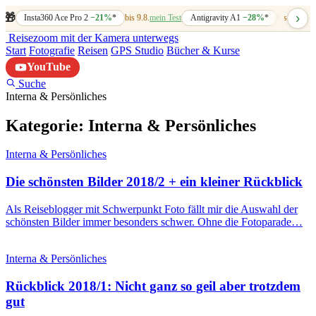
›
🎁
Insta360 Ace Pro 2
−21%
*
bis 9.8.
mein Test
Antigravity A1
−28%
*
bis 7.8.
mein
Reisezoom
mit der Kamera unterwegs
Start
Fotografie
Reisen
GPS Studio
Bücher & Kurse
YouTube
Suche
Interna & Persönliches
Kategorie:
Interna & Persönliches
Interna & Persönliches
Die schönsten Bilder 2018/2 + ein kleiner Rückblick
Als Reiseblogger mit Schwerpunkt Foto fällt mir die Auswahl der
schönsten Bilder immer besonders schwer. Ohne die Fotoparade…
Interna & Persönliches
Rückblick 2018/1: Nicht ganz so geil aber trotzdem
gut