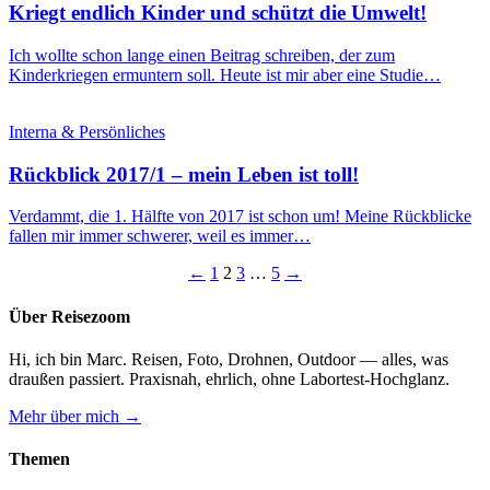
Kriegt endlich Kinder und schützt die Umwelt!
Ich wollte schon lange einen Beitrag schreiben, der zum
Kinderkriegen ermuntern soll. Heute ist mir aber eine Studie…
Interna & Persönliches
Rückblick 2017/1 – mein Leben ist toll!
Verdammt, die 1. Hälfte von 2017 ist schon um! Meine Rückblicke
fallen mir immer schwerer, weil es immer…
Seitennummerierung
←
1
2
3
…
5
→
der
Über Reisezoom
Beiträge
Hi, ich bin Marc. Reisen, Foto, Drohnen, Outdoor — alles, was
draußen passiert. Praxisnah, ehrlich, ohne Labortest-Hochglanz.
Mehr über mich →
Themen