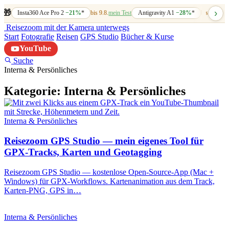
›
🎁
Insta360 Ace Pro 2
−21%
*
bis 9.8.
mein Test
Antigravity A1
−28%
*
bis 7.8.
mein
Reisezoom
mit der Kamera unterwegs
Start
Fotografie
Reisen
GPS Studio
Bücher & Kurse
YouTube
Suche
Interna & Persönliches
Kategorie:
Interna & Persönliches
Interna & Persönliches
Reisezoom GPS Studio — mein eigenes Tool für
GPX-Tracks, Karten und Geotagging
Reisezoom GPS Studio — kostenlose Open-Source-App (Mac +
Windows) für GPX-Workflows. Kartenanimation aus dem Track,
Karten-PNG, GPS in…
Interna & Persönliches