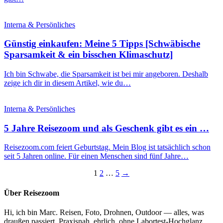
Interna & Persönliches
Günstig einkaufen: Meine 5 Tipps [Schwäbische
Sparsamkeit & ein bisschen Klimaschutz]
Ich bin Schwabe, die Sparsamkeit ist bei mir angeboren. Deshalb
zeige ich dir in diesem Artikel, wie du…
Interna & Persönliches
5 Jahre Reisezoom und als Geschenk gibt es ein …
Reisezoom.com feiert Geburtstag. Mein Blog ist tatsächlich schon
seit 5 Jahren online. Für einen Menschen sind fünf Jahre…
Seitennummerierung
1
2
…
5
→
der
Über Reisezoom
Beiträge
Hi, ich bin Marc. Reisen, Foto, Drohnen, Outdoor — alles, was
draußen passiert. Praxisnah, ehrlich, ohne Labortest-Hochglanz.