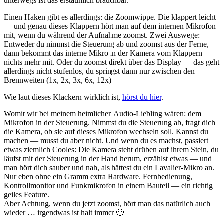
unterwegs ist das erstaunlich brauchbar.
Einen Haken gibt es allerdings: die Zoomwippe. Die klappert leicht
— und genau dieses Klappern hört man auf dem internen Mikrofon
mit, wenn du während der Aufnahme zoomst. Zwei Auswege:
Entweder du nimmst die Steuerung ab und zoomst aus der Ferne,
dann bekommt das interne Mikro in der Kamera vom Klappern
nichts mehr mit. Oder du zoomst direkt über das Display — das geht
allerdings nicht stufenlos, du springst dann nur zwischen den
Brennweiten (1x, 2x, 3x, 6x, 12x)
Wie laut dieses Klackern wirklich ist,
hörst du hier
.
Womit wir bei meinem heimlichen Audio-Liebling wären: dem
Mikrofon in der Steuerung. Nimmst du die Steuerung ab, fragt dich
die Kamera, ob sie auf dieses Mikrofon wechseln soll. Kannst du
machen — musst du aber nicht. Und wenn du es machst, passiert
etwas ziemlich Cooles: Die Kamera steht drüben auf ihrem Stein, du
läufst mit der Steuerung in der Hand herum, erzählst etwas — und
man hört dich sauber und nah, als hättest du ein Lavalier-Mikro an.
Nur eben ohne ein Gramm extra Hardware. Fernbedienung,
Kontrollmonitor und Funkmikrofon in einem Bauteil — ein richtig
geiles Feature.
Aber Achtung, wenn du jetzt zoomst, hört man das natürlich auch
wieder … irgendwas ist halt immer 🙂