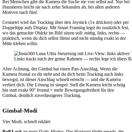
Bei Menschen gibt die Kamera die Suche nie von selbst auf. Nur bei
Haustieren bricht sie nach zehn Sekunden ab, bei allen anderen
Motiven nach fünf.
Gestartet wird das Tracking über den Joystick (1x drücken) oder per
Doppeltipp aufs Display. Mit Smart Framing legst du zusätzlich fest,
wo das getrackte Objekt im Bild sitzen soll: mittig, links, rechts —
praktisch, wenn du dich selbst filmst und nicht ständig exakt in der
Mitte kleben willst.
Links trackt mich der grüne Rahmen — rechts lege ich übers Rast
Aber Achtung, der Gimbal hat einen Pan-Anschlag. Wenn die
Kamera frontal zu dir steht und du dich beim Tracking nach links
bewegst, ist dieser Anschlag schnell erreicht — und die Kamera
verliert dich. Die Lösung ist simpel: Stell die Kamera leicht schräg
hin statt exakt 90° frontal = mehr Bewegungsfreiheit für den
Gimbal, deutlich zuverlässigeres Tracking.
Gimbal-Modi
Vier Modi, schnell erklärt:
Roll Lock
ist mein Daily-Modus. Der Horizont bleibt gerade, die