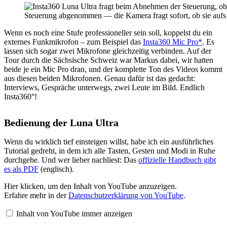
Steuerung abgenommen — die Kamera fragt sofort, ob sie aufs
Wenn es noch eine Stufe professioneller sein soll, koppelst du ein
externes Funkmikrofon – zum Beispiel das
Insta360 Mic Pro*
. Es
lassen sich sogar zwei Mikrofone gleichzeitig verbinden. Auf der
Tour durch die Sächsische Schweiz war Markus dabei, wir hatten
beide je ein Mic Pro dran, und der komplette Ton des Videos kommt
aus diesen beiden Mikrofonen. Genau dafür ist das gedacht:
Interviews, Gespräche unterwegs, zwei Leute im Bild. Endlich
Insta360°!
Bedienung der Luna Ultra
Wenn du wirklich tief einsteigen willst, habe ich ein ausführliches
Tutorial gedreht, in dem ich alle Tasten, Gesten und Modi in Ruhe
durchgehe. Und wer lieber nachliest: Das
offizielle Handbuch gibt
es als PDF
(englisch).
„Insta360
Hier klicken, um den Inhalt von YouTube anzuzeigen.
Luna
Erfahre mehr in der
Datenschutzerklärung von YouTube
.
Ultra:
So
Inhalt von YouTube immer anzeigen
nutze
ich