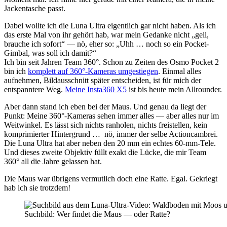
Jackentasche passt.
Dabei wollte ich die Luna Ultra eigentlich gar nicht haben. Als ich
das erste Mal von ihr gehört hab, war mein Gedanke nicht „geil,
brauche ich sofort“ — nö, eher so: „Uhh … noch so ein Pocket-
Gimbal, was soll ich damit?“
Ich bin seit Jahren Team 360°. Schon zu Zeiten des Osmo Pocket 2
bin ich
komplett auf 360°-Kameras umgestiegen
. Einmal alles
aufnehmen, Bildausschnitt später entscheiden, ist für mich der
entspanntere Weg.
Meine Insta360 X5
ist bis heute mein Allrounder.
Aber dann stand ich eben bei der Maus. Und genau da liegt der
Punkt: Meine 360°-Kameras sehen immer alles — aber alles nur im
Weitwinkel. Es lässt sich nichts ranholen, nichts freistellen, kein
komprimierter Hintergrund … nö, immer der selbe Actioncambrei.
Die Luna Ultra hat aber neben den 20 mm ein echtes 60-mm-Tele.
Und dieses zweite Objektiv füllt exakt die Lücke, die mir Team
360° all die Jahre gelassen hat.
Die Maus war übrigens vermutlich doch eine Ratte. Egal. Gekriegt
hab ich sie trotzdem!
Suchbild: Wer findet die Maus — oder Ratte?