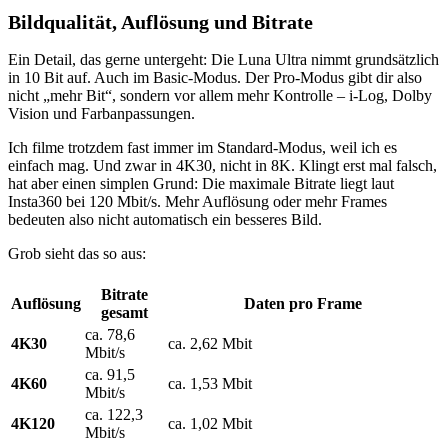
Bildqualität, Auflösung und Bitrate
Ein Detail, das gerne untergeht: Die Luna Ultra nimmt grundsätzlich
in 10 Bit auf. Auch im Basic-Modus. Der Pro-Modus gibt dir also
nicht „mehr Bit“, sondern vor allem mehr Kontrolle – i-Log, Dolby
Vision und Farbanpassungen.
Ich filme trotzdem fast immer im Standard-Modus, weil ich es
einfach mag. Und zwar in 4K30, nicht in 8K. Klingt erst mal falsch,
hat aber einen simplen Grund: Die maximale Bitrate liegt laut
Insta360 bei 120 Mbit/s. Mehr Auflösung oder mehr Frames
bedeuten also nicht automatisch ein besseres Bild.
Grob sieht das so aus:
Bitrate
Auflösung
Daten pro Frame
gesamt
ca. 78,6
4K30
ca. 2,62 Mbit
Mbit/s
ca. 91,5
4K60
ca. 1,53 Mbit
Mbit/s
ca. 122,3
4K120
ca. 1,02 Mbit
Mbit/s