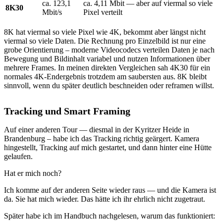
ca. 123,1
ca. 4,11 Mbit — aber auf viermal so viele
8K30
Mbit/s
Pixel verteilt
8K hat viermal so viele Pixel wie 4K, bekommt aber längst nicht
viermal so viele Daten. Die Rechnung pro Einzelbild ist nur eine
grobe Orientierung – moderne Videocodecs verteilen Daten je nach
Bewegung und Bildinhalt variabel und nutzen Informationen über
mehrere Frames. In meinen direkten Vergleichen sah 4K30 für ein
normales 4K-Endergebnis trotzdem am saubersten aus. 8K bleibt
sinnvoll, wenn du später deutlich beschneiden oder reframen willst.
Tracking und Smart Framing
Auf einer anderen Tour — diesmal in der Kyritzer Heide in
Brandenburg – habe ich das Tracking richtig geärgert. Kamera
hingestellt, Tracking auf mich gestartet, und dann hinter eine Hütte
gelaufen.
Hat er mich noch?
Ich komme auf der anderen Seite wieder raus — und die Kamera ist
da. Sie hat mich wieder. Das hätte ich ihr ehrlich nicht zugetraut.
Später habe ich im Handbuch nachgelesen, warum das funktioniert: