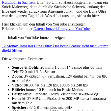
Rundtour in Sachsen
. Um 4:30 Uhr zu Hause losgefahren, dann ein
Stück Malerweg, dann durch die Sächsische Schweiz, entlang der
Elbe und wieder zurück zum Ausgangspunkt – und die Luna Ultra
war den ganzen Tag dabei. Was dabei rauskam, siehst du hier:
„2
Hier klicken, um den Inhalt von YouTube anzuzeigen.
Monate
Erfahre mehr in der
Datenschutzerklärung von YouTube
.
Insta360
Luna
Inhalt von YouTube immer anzeigen
Ultra:
Das
„2 Monate Insta360 Luna Ultra: Das beste Feature sieht man kaum“
beste
Feature
direkt öffnen
sieht
man
Die wichtigsten Eckdaten:
kaum“
von
Sensor & Optik:
20 mm F1.8 mit 1″-Sensor plus 60-mm-
YouTube
Tele F2.0 mit 1/1,3″-Sensor
anzeigen
Zoom:
3× optisch, 6× verlustarm, 12× digital bei 4K, bei 8K
maximal 6×
Video:
8K30, 4K bis 120 fps, 1080p bis 240 fps
Bittiefe:
immer 10 Bit, auch im Basic-Modus
Farbprofile:
Standard, Dolby Vision und 10-Bit-i-Log
Foto:
bis 37 MP UltraPhoto, dazu 200-MP-Leica-Panorama
mit dem Tele
Speicher:
47 GB intern plus microSD