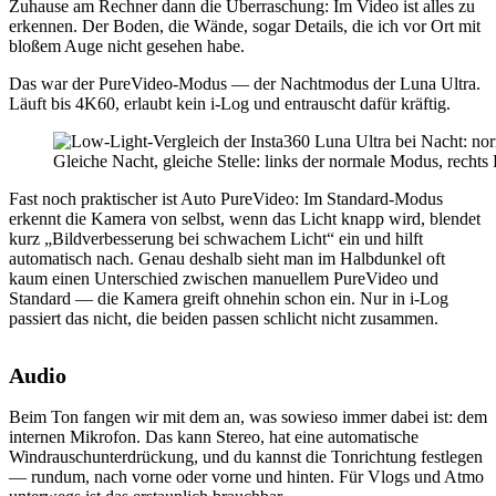
Zuhause am Rechner dann die Überraschung: Im Video ist alles zu
erkennen. Der Boden, die Wände, sogar Details, die ich vor Ort mit
bloßem Auge nicht gesehen habe.
Das war der PureVideo-Modus — der Nachtmodus der Luna Ultra.
Läuft bis 4K60, erlaubt kein i-Log und entrauscht dafür kräftig.
Gleiche Nacht, gleiche Stelle: links der normale Modus, recht
Fast noch praktischer ist Auto PureVideo: Im Standard-Modus
erkennt die Kamera von selbst, wenn das Licht knapp wird, blendet
kurz „Bildverbesserung bei schwachem Licht“ ein und hilft
automatisch nach. Genau deshalb sieht man im Halbdunkel oft
kaum einen Unterschied zwischen manuellem PureVideo und
Standard — die Kamera greift ohnehin schon ein. Nur in i-Log
passiert das nicht, die beiden passen schlicht nicht zusammen.
Audio
Beim Ton fangen wir mit dem an, was sowieso immer dabei ist: dem
internen Mikrofon. Das kann Stereo, hat eine automatische
Windrauschunterdrückung, und du kannst die Tonrichtung festlegen
— rundum, nach vorne oder vorne und hinten. Für Vlogs und Atmo