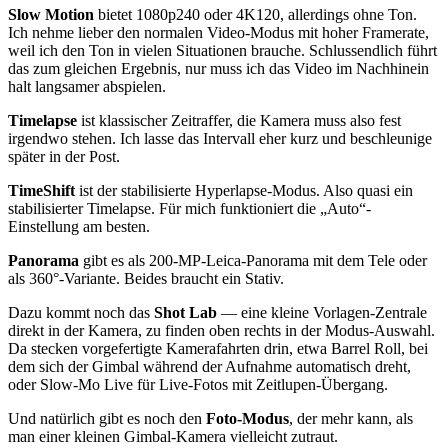
Slow Motion
bietet 1080p240 oder 4K120, allerdings ohne Ton.
Ich nehme lieber den normalen Video-Modus mit hoher Framerate,
weil ich den Ton in vielen Situationen brauche. Schlussendlich führt
das zum gleichen Ergebnis, nur muss ich das Video im Nachhinein
halt langsamer abspielen.
Timelapse
ist klassischer Zeitraffer, die Kamera muss also fest
irgendwo stehen. Ich lasse das Intervall eher kurz und beschleunige
später in der Post.
TimeShift
ist der stabilisierte Hyperlapse-Modus. Also quasi ein
stabilisierter Timelapse. Für mich funktioniert die „Auto“-
Einstellung am besten.
Panorama
gibt es als 200-MP-Leica-Panorama mit dem Tele oder
als 360°-Variante. Beides braucht ein Stativ.
Dazu kommt noch das
Shot Lab
— eine kleine Vorlagen-Zentrale
direkt in der Kamera, zu finden oben rechts in der Modus-Auswahl.
Da stecken vorgefertigte Kamerafahrten drin, etwa Barrel Roll, bei
dem sich der Gimbal während der Aufnahme automatisch dreht,
oder Slow-Mo Live für Live-Fotos mit Zeitlupen-Übergang.
Und natürlich gibt es noch den
Foto-Modus
, der mehr kann, als
man einer kleinen Gimbal-Kamera vielleicht zutraut.