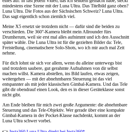
eines auf: In fast jedem Video, das ich seitdem gemacht habe, steckt
mindestens eine Szene mit der Luna Ultra. Das Titelbild ganz oben?
Luna Ultra. Die Fotos aus der Sächsischen Schweiz? Luna Ultra.
Das sagt eigentlich schon ziemlich viel.
Meine X5 ersetzt sie trotzdem nicht — dafür sind die beiden zu
verschieden. Die 360°-Kamera bleibt mein Allrounder fürs
Drumherum, weil sie erst mal alles aufnimmt und ich den Ausschnitt
später wähle. Die Luna Ultra ist für die gezielten Bilder da: Tele,
Freistellung, cinematischere Solo-Shots, wo ich mir auch mal Zeit
nehme.
Für dich lohnt sie sich vor allem, wenn du alleine unterwegs bist
und trotzdem saubere, gut gerahmte Aufnahmen von dir selbst
machen willst. Kamera abstellen, ins Bild laufen, etwas zeigen,
weitergehen — mit der abnehmbaren Steuerung ist das viel
entspannter als mit jeder klassischen Gimbal-Kamera. Und das Tele
gibt dir obendrauf einen Look, den es in dieser Geräteklasse sonst
nicht gibt.
Am Ende bleiben für mich zwei große Argumente: die abnehmbare
Steuerung und das Tele-Objektiv. Wer gerade über eine kompakte
Gimbal-Kamera in der Pocket-Klasse nachdenkt, kommt an der
Luna Ultra schwer vorbei.
👉
Insta360 Luna Ultra direkt bei Insta360*