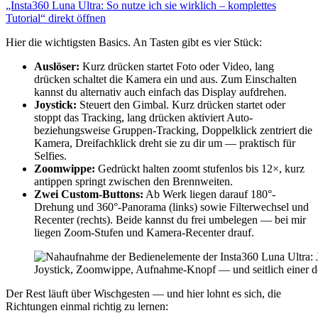
„Insta360 Luna Ultra: So nutze ich sie wirklich – komplettes
sie
wirklich
Tutorial“ direkt öffnen
–
komplettes
Hier die wichtigsten Basics. An Tasten gibt es vier Stück:
Tutorial“
von
Auslöser:
Kurz drücken startet Foto oder Video, lang
YouTube
drücken schaltet die Kamera ein und aus. Zum Einschalten
anzeigen
kannst du alternativ auch einfach das Display aufdrehen.
Joystick:
Steuert den Gimbal. Kurz drücken startet oder
stoppt das Tracking, lang drücken aktiviert Auto-
beziehungsweise Gruppen-Tracking, Doppelklick zentriert die
Kamera, Dreifachklick dreht sie zu dir um — praktisch für
Selfies.
Zoomwippe:
Gedrückt halten zoomt stufenlos bis 12×, kurz
antippen springt zwischen den Brennweiten.
Zwei Custom-Buttons:
Ab Werk liegen darauf 180°-
Drehung und 360°-Panorama (links) sowie Filterwechsel und
Recenter (rechts). Beide kannst du frei umbelegen — bei mir
liegen Zoom-Stufen und Kamera-Recenter drauf.
Joystick, Zoomwippe, Aufnahme-Knopf — und seitlich einer de
Der Rest läuft über Wischgesten — und hier lohnt es sich, die
Richtungen einmal richtig zu lernen: