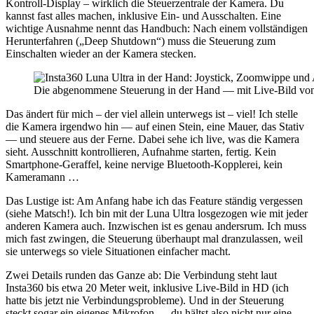
Kontroll-Display – wirklich die Steuerzentrale der Kamera. Du
kannst fast alles machen, inklusive Ein- und Ausschalten. Eine
wichtige Ausnahme nennt das Handbuch: Nach einem vollständigen
Herunterfahren („Deep Shutdown“) muss die Steuerung zum
Einschalten wieder an der Kamera stecken.
Die abgenommene Steuerung in der Hand — mit Live-Bild von 
Das ändert für mich – der viel allein unterwegs ist – viel! Ich stelle
die Kamera irgendwo hin — auf einen Stein, eine Mauer, das Stativ
— und steuere aus der Ferne. Dabei sehe ich live, was die Kamera
sieht. Ausschnitt kontrollieren, Aufnahme starten, fertig. Kein
Smartphone-Geraffel, keine nervige Bluetooth-Kopplerei, kein
Kameramann …
Das Lustige ist: Am Anfang habe ich das Feature ständig vergessen
(siehe Matsch!). Ich bin mit der Luna Ultra losgezogen wie mit jeder
anderen Kamera auch. Inzwischen ist es genau andersrum. Ich muss
mich fast zwingen, die Steuerung überhaupt mal dranzulassen, weil
sie unterwegs so viele Situationen einfacher macht.
Zwei Details runden das Ganze ab: Die Verbindung steht laut
Insta360 bis etwa 20 Meter weit, inklusive Live-Bild in HD (ich
hatte bis jetzt nie Verbindungsprobleme). Und in der Steuerung
steckt sogar ein eigenes Mikrofon — du hältst also nicht nur eine