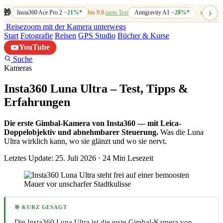
›
🎁
Insta360 Ace Pro 2
−21%
*
bis 9.8.
mein Test
Antigravity A1
−28%
*
bis 7.8.
mein
Reisezoom
mit der Kamera unterwegs
Start
Fotografie
Reisen
GPS Studio
Bücher & Kurse
YouTube
Suche
Kameras
Insta360 Luna Ultra – Test, Tipps &
Erfahrungen
Die erste Gimbal-Kamera von Insta360 — mit Leica-
Doppelobjektiv und abnehmbarer Steuerung.
Was die Luna
Ultra wirklich kann, wo sie glänzt und wo sie nervt.
Letztes Update: 25. Juli 2026
·
24 Min Lesezeit
🎯 KURZ GESAGT
Die Insta360 Luna Ultra ist die erste Gimbal-Kamera von