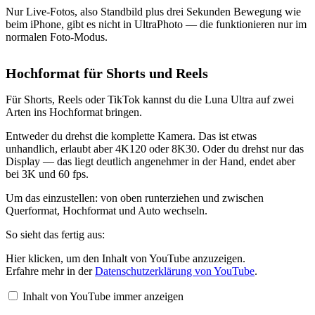
Nur Live-Fotos, also Standbild plus drei Sekunden Bewegung wie
beim iPhone, gibt es nicht in UltraPhoto — die funktionieren nur im
normalen Foto-Modus.
Hochformat für Shorts und Reels
Für Shorts, Reels oder TikTok kannst du die Luna Ultra auf zwei
Arten ins Hochformat bringen.
Entweder du drehst die komplette Kamera. Das ist etwas
unhandlich, erlaubt aber 4K120 oder 8K30. Oder du drehst nur das
Display — das liegt deutlich angenehmer in der Hand, endet aber
bei 3K und 60 fps.
Um das einzustellen: von oben runterziehen und zwischen
Querformat, Hochformat und Auto wechseln.
So sieht das fertig aus:
„Hochformat
Hier klicken, um den Inhalt von YouTube anzuzeigen.
mit
Erfahre mehr in der
Datenschutzerklärung von YouTube
.
der
Insta360
Inhalt von YouTube immer anzeigen
Luna
Ultra