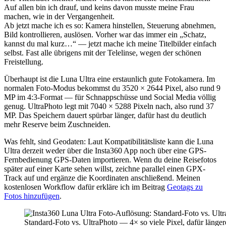
Auf allen bin ich drauf, und keins davon musste meine Frau
machen, wie in der Vergangenheit.
Ab jetzt mache ich es so: Kamera hinstellen, Steuerung abnehmen,
Bild kontrollieren, auslösen. Vorher war das immer ein „Schatz,
kannst du mal kurz…“ — jetzt mache ich meine Titelbilder einfach
selbst. Fast alle übrigens mit der Telelinse, wegen der schönen
Freistellung.
Überhaupt ist die Luna Ultra eine erstaunlich gute Fotokamera. Im
normalen Foto-Modus bekommst du 3520 × 2644 Pixel, also rund 9
MP im 4:3-Format — für Schnappschüsse und Social Media völlig
genug. UltraPhoto legt mit 7040 × 5288 Pixeln nach, also rund 37
MP. Das Speichern dauert spürbar länger, dafür hast du deutlich
mehr Reserve beim Zuschneiden.
Was fehlt, sind Geodaten: Laut Kompatibilitätsliste kann die Luna
Ultra derzeit weder über die Insta360 App noch über eine GPS-
Fernbedienung GPS-Daten importieren. Wenn du deine Reisefotos
später auf einer Karte sehen willst, zeichne parallel einen GPX-
Track auf und ergänze die Koordinaten anschließend. Meinen
kostenlosen Workflow dafür erkläre ich im Beitrag
Geotags zu
Fotos hinzufügen
.
Standard-Foto vs. UltraPhoto — 4× so viele Pixel, dafür länger