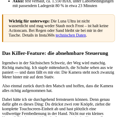
Akku:
fest verbaut, ca. 1.550 mAh, unter Laborbedingungen
mit passendem Ladegerät 80 % in etwa 23 Minuten
Wichtig für unterwegs:
Die Luna Ultra ist nicht
wasserdicht und mag weder Staub noch Frost – ist halt keine
Actioncam. Bei Regen oder Sand bleibt sie bei mir in der
Tasche. Details in Insta360s
technischen Daten
.
Das Killer-Feature: die abnehmbare Steuerung
Irgendwo in der Sächsischen Schweiz, der Weg wird matschig.
Richtig matschig. Ich stapfe mittendurch, die Schuhe sehen aus wie
paniert — und dann fällt es mir ein: Die Kamera steht noch zwanzig
Meter hinter mir auf dem Stativ.
Also einmal zurück durch den Matsch und hoffen, dass die Kamera
alles richtig aufgenommen hat.
Dabei hätte ich sie durchgehend fernsteuern können. Denn genau
dafür gibt es dieses Ding: Du drückst zwei rote Knöpfe, ziehst die
komplette Touchscreen-Einheit ab und hast plötzlich eine
vollwertige Fernbedienung in der Hand. Nicht nur ein kleines