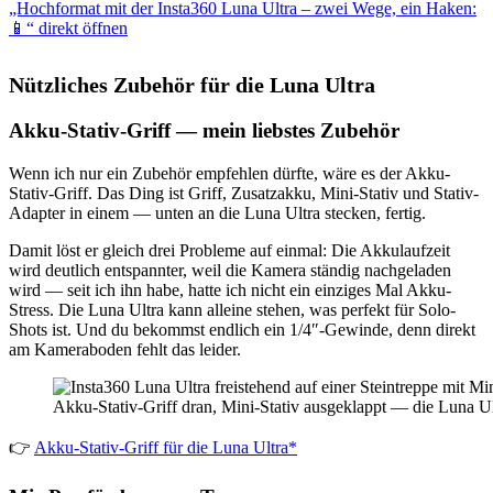
„Hochformat mit der Insta360 Luna Ultra – zwei Wege, ein Haken:
–
zwei
📱“ direkt öffnen
Wege,
ein
Haken:
Nützliches Zubehör für die Luna Ultra
📱“
von
YouTube
Akku-Stativ-Griff — mein liebstes Zubehör
anzeigen
Wenn ich nur ein Zubehör empfehlen dürfte, wäre es der Akku-
Stativ-Griff. Das Ding ist Griff, Zusatzakku, Mini-Stativ und Stativ-
Adapter in einem — unten an die Luna Ultra stecken, fertig.
Damit löst er gleich drei Probleme auf einmal: Die Akkulaufzeit
wird deutlich entspannter, weil die Kamera ständig nachgeladen
wird — seit ich ihn habe, hatte ich nicht ein einziges Mal Akku-
Stress. Die Luna Ultra kann alleine stehen, was perfekt für Solo-
Shots ist. Und du bekommst endlich ein 1/4″-Gewinde, denn direkt
am Kameraboden fehlt das leider.
Akku-Stativ-Griff dran, Mini-Stativ ausgeklappt — die Luna Ultr
👉
Akku-Stativ-Griff für die Luna Ultra*