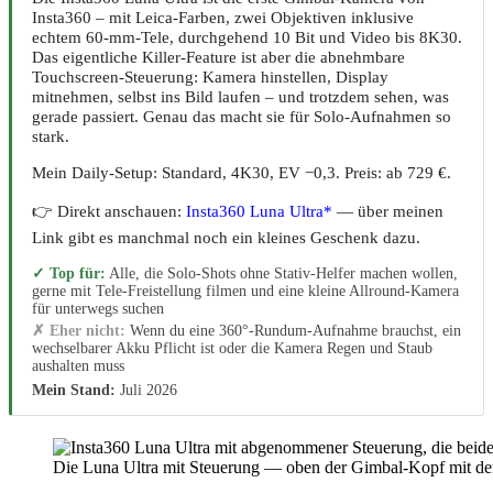
Insta360 – mit Leica-Farben, zwei Objektiven inklusive
echtem 60-mm-Tele, durchgehend 10 Bit und Video bis 8K30.
Das eigentliche Killer-Feature ist aber die abnehmbare
Touchscreen-Steuerung: Kamera hinstellen, Display
mitnehmen, selbst ins Bild laufen – und trotzdem sehen, was
gerade passiert. Genau das macht sie für Solo-Aufnahmen so
stark.
Mein Daily-Setup: Standard, 4K30, EV −0,3. Preis: ab 729 €.
👉 Direkt anschauen:
Insta360 Luna Ultra*
— über meinen
Link gibt es manchmal noch ein kleines Geschenk dazu.
✓ Top für:
Alle, die Solo-Shots ohne Stativ-Helfer machen wollen,
gerne mit Tele-Freistellung filmen und eine kleine Allround-Kamera
für unterwegs suchen
✗ Eher nicht:
Wenn du eine 360°-Rundum-Aufnahme brauchst, ein
wechselbarer Akku Pflicht ist oder die Kamera Regen und Staub
aushalten muss
Mein Stand:
Juli 2026
Die Luna Ultra mit Steuerung — oben der Gimbal-Kopf mit de