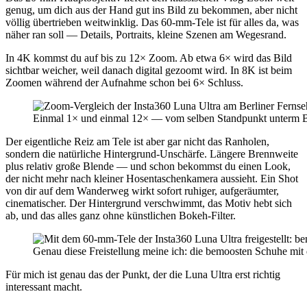
genug, um dich aus der Hand gut ins Bild zu bekommen, aber nicht
völlig übertrieben weitwinklig. Das 60-mm-Tele ist für alles da, was
näher ran soll — Details, Portraits, kleine Szenen am Wegesrand.
In 4K kommst du auf bis zu 12× Zoom. Ab etwa 6× wird das Bild
sichtbar weicher, weil danach digital gezoomt wird. In 8K ist beim
Zoomen während der Aufnahme schon bei 6× Schluss.
Einmal 1× und einmal 12× — vom selben Standpunkt unterm Be
Der eigentliche Reiz am Tele ist aber gar nicht das Ranholen,
sondern die natürliche Hintergrund-Unschärfe. Längere Brennweite
plus relativ große Blende — und schon bekommst du einen Look,
der nicht mehr nach kleiner Hosentaschenkamera aussieht. Ein Shot
von dir auf dem Wanderweg wirkt sofort ruhiger, aufgeräumter,
cinematischer. Der Hintergrund verschwimmt, das Motiv hebt sich
ab, und das alles ganz ohne künstlichen Bokeh-Filter.
Genau diese Freistellung meine ich: die bemoosten Schuhe m
Für mich ist genau das der Punkt, der die Luna Ultra erst richtig
interessant macht.