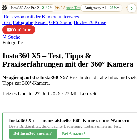
›
🎁
Insta360 Ace Pro 2
−21%
*
bis 9.8.
mein Test
Antigravity A1
−28%
*
bis 7.8.
mein
Reisezoom
mit der Kamera unterwegs
Start
Fotografie
Reisen
GPS Studio
Bücher & Kurse
YouTube
Suche
Fotografie
Insta360 X5 – Test, Tipps &
Praxiserfahrungen mit der 360° Kamera
Neugierig auf die Insta360 X5?
Hier findest du alle Infos und viele
Tipps zur 360°-Kamera.
Letztes Update: 27. Juli 2026
·
27 Min Lesezeit
Insta360 X5 — meine aktuelle 360°-Kamera fürs Wandern
Beste Bildqualität, durchdachte Bedienung. Details unten im Test.
Bei Insta360 ansehen*
Bei Amazon*