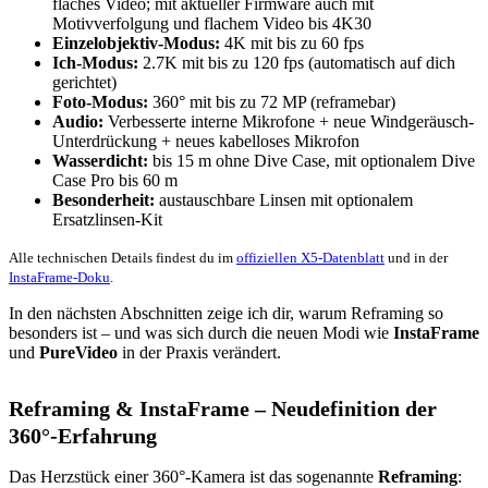
flaches Video; mit aktueller Firmware auch mit
Motivverfolgung und flachem Video bis 4K30
Einzelobjektiv-Modus:
4K mit bis zu 60 fps
Ich-Modus:
2.7K mit bis zu 120 fps (automatisch auf dich
gerichtet)
Foto-Modus:
360° mit bis zu 72 MP (reframebar)
Audio:
Verbesserte interne Mikrofone + neue Windgeräusch-
Unterdrückung + neues kabelloses Mikrofon
Wasserdicht:
bis 15 m ohne Dive Case, mit optionalem Dive
Case Pro bis 60 m
Besonderheit:
austauschbare Linsen mit optionalem
Ersatzlinsen-Kit
Alle technischen Details findest du im
offiziellen X5-Datenblatt
und in der
InstaFrame-Doku
.
In den nächsten Abschnitten zeige ich dir, warum Reframing so
besonders ist – und was sich durch die neuen Modi wie
InstaFrame
und
PureVideo
in der Praxis verändert.
Reframing & InstaFrame – Neudefinition der
360°-Erfahrung
Das Herzstück einer 360°-Kamera ist das sogenannte
Reframing
: