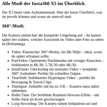
Einstellungen“
Alle Modi der Insta360 X5 im Überblick
von
YouTube
anzeigen
Die X5 bietet viele Aufnahmemodi. Hier der kurze Überblick, was
sie jeweils können und wann sie sinnvoll sind:
360°-Modi:
Die Kamera nimmt hier die komplette Umgebung auf – du kannst
später frei wählen, welcher Ausschnitt im Video oder Foto zu sehen
ist (Reframing).
Video: Klassischer 360°-Modus, bis 8K/30fps – ideal, wenn
du später reframen willst.
PureVideo: Optimierter Nachtmodus mit weniger Rauschen –
funktioniert in 8K/30, 5.7K/30 oder 4K/30.
InstaFrame: Gleichzeitig ein normales Video + komplette
360°-Aufnahme. Perfekt für schnellen Output.
TimeShift: Stabilisiertes Hyperlapse-Video – perfekt für
Bewegung & Travel-Clips.
Timelapse: Zeitraffer mit bis zu 11K – Kamera muss dabei
stillstehen.
Bullet Time: Der berühmte Rundum-Slowmo-Effekt – mit
Selfie-Stick im Kreis geschwungen.
Loop Recording: Die Kamera nimmt fortlaufend auf und