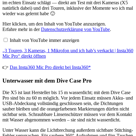
im echten Einsatz schlägt — direkt am Test mit drei Kameras (X5
anzeigen
natürlich dabei) und drei Touren, inklusive der Momente wo ich mal
wieder was gelernt habe 🙂
„3
Hier klicken, um den Inhalt von YouTube anzuzeigen.
Touren,
Erfahre mehr in der
Datenschutzerklärung von YouTube
.
3
Kameras,
Inhalt von YouTube immer anzeigen
1
Mikrofon
„3 Touren, 3 Kameras, 1 Mikrofon und ich hab’s verkackt | Insta360
und
ich
Mic Pro“ direkt öffnen
hab’s
verkackt
👉
Das Insta360 Mic Pro direkt bei Insta360*
|
Insta360
Mic
Unterwasser mit dem Dive Case Pro
Pro“
von
YouTube
Die X5 ist laut Hersteller bis 15 m wasserdicht; mit dem Dive Case
anzeigen
Pro sind bis zu 60 m möglich. Vor jedem Einsatz müssen Akku- und
USB-Abdeckung vollständig geschlossen sein, die Dichtungen
sauber bleiben und die orangefarbenen Markierungen dürfen nicht
sichtbar sein. Schraubbare Linsenschützer müssen vor dem Kontakt
mit Wasser abgenommen werden – sie sind nicht wasserdicht.
Unter Wasser kann die Lichtbrechung außerdem sichtbare Stitching-
Fehler verursachen. Für saubere 360°-Aufnahmen und fürs Tauchen