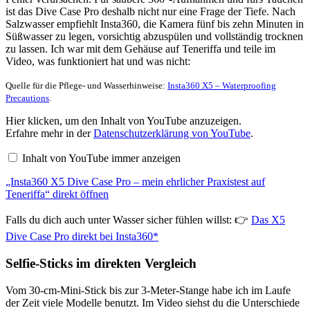
ist das Dive Case Pro deshalb nicht nur eine Frage der Tiefe. Nach
Salzwasser empfiehlt Insta360, die Kamera fünf bis zehn Minuten in
Süßwasser zu legen, vorsichtig abzuspülen und vollständig trocknen
zu lassen. Ich war mit dem Gehäuse auf Teneriffa und teile im
Video, was funktioniert hat und was nicht:
Quelle für die Pflege- und Wasserhinweise:
Insta360 X5 – Waterproofing
Precautions
.
„Insta360
Hier klicken, um den Inhalt von YouTube anzuzeigen.
X5
Erfahre mehr in der
Datenschutzerklärung von YouTube
.
Dive
Case
Inhalt von YouTube immer anzeigen
Pro
–
„Insta360 X5 Dive Case Pro – mein ehrlicher Praxistest auf
mein
ehrlicher
Teneriffa“ direkt öffnen
Praxistest
auf
Falls du dich auch unter Wasser sicher fühlen willst: 👉
Das X5
Teneriffa“
von
Dive Case Pro direkt bei Insta360*
YouTube
anzeigen
Selfie-Sticks im direkten Vergleich
Vom 30-cm-Mini-Stick bis zur 3-Meter-Stange habe ich im Laufe
der Zeit viele Modelle benutzt. Im Video siehst du die Unterschiede