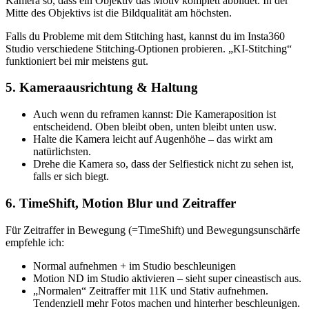
Kamera so, dass ein Objektiv das Motiv komplett abbildet. In der
Mitte des Objektivs ist die Bildqualität am höchsten.
Falls du Probleme mit dem Stitching hast, kannst du im Insta360
Studio verschiedene Stitching-Optionen probieren. „KI-Stitching“
funktioniert bei mir meistens gut.
5. Kameraausrichtung & Haltung
Auch wenn du reframen kannst: Die Kameraposition ist
entscheidend. Oben bleibt oben, unten bleibt unten usw.
Halte die Kamera leicht auf Augenhöhe – das wirkt am
natürlichsten.
Drehe die Kamera so, dass der Selfiestick nicht zu sehen ist,
falls er sich biegt.
6. TimeShift, Motion Blur und Zeitraffer
Für Zeitraffer in Bewegung (=TimeShift) und Bewegungsunschärfe
empfehle ich:
Normal aufnehmen + im Studio beschleunigen
Motion ND im Studio aktivieren – sieht super cineastisch aus.
„Normalen“ Zeitraffer mit 11K und Stativ aufnehmen.
Tendenziell mehr Fotos machen und hinterher beschleunigen.