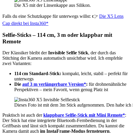
Die X5 mit der Linsenkappe aus Silikon.
Falls du eine Schutzkappe für unterwegs willst: 👉
Die X5 Lens
Cap direkt bei Insta360*
Selfie-Sticks – 114 cm, 3 m oder klappbar mit
Remote
Der Klassiker bleibt der
Invisible Selfie Stick
, der durch das
Stitching der Kamera automatisch unsichtbar wird. Ich empfehle
zwei Varianten:
114 cm Standard-Stick:
kompakt, leicht, stabil – perfekt für
unterwegs
Die
auf 3 m verlängerbare Version*
:
für drohnenähnliche
Perspektiven – mein Favorit, wenn genug Platz ist
Dieses Foto ist mit dem 3m Stick aufgenommen. Den habe ich in 
Praktisch ist auch der
klappbare Selfie-Stick mit Mini Remote*
:
Der Stick hat eine integrierte Bluetooth-Fernbedienung in der
Griffbasis und lässt sich kompakt zusammenfalten. Du kannst die
Kamera damit auch
im InstaFrame-Modus fernsteuern
.