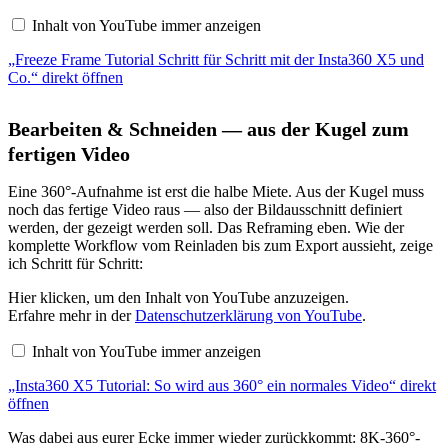
Schritt
Inhalt von YouTube immer anzeigen
für
Schritt
„Freeze Frame Tutorial Schritt für Schritt mit der Insta360 X5 und
mit
der
Co.“ direkt öffnen
Insta360
X5
und
Bearbeiten & Schneiden — aus der Kugel zum
Co.“
von
fertigen Video
YouTube
anzeigen
Eine 360°-Aufnahme ist erst die halbe Miete. Aus der Kugel muss
noch das fertige Video raus — also der Bildausschnitt definiert
werden, der gezeigt werden soll. Das Reframing eben. Wie der
komplette Workflow vom Reinladen bis zum Export aussieht, zeige
ich Schritt für Schritt:
„Insta360
Hier klicken, um den Inhalt von YouTube anzuzeigen.
X5
Erfahre mehr in der
Datenschutzerklärung von YouTube
.
Tutorial:
So
Inhalt von YouTube immer anzeigen
wird
aus
„Insta360 X5 Tutorial: So wird aus 360° ein normales Video“ direkt
360°
ein
öffnen
normales
Video“
Was dabei aus eurer Ecke immer wieder zurückkommt: 8K-360°-
von