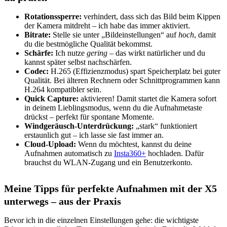
Rotationssperre:
verhindert, dass sich das Bild beim Kippen
der Kamera mitdreht – ich habe das immer aktiviert.
Bitrate:
Stelle sie unter „Bildeinstellungen“ auf
hoch
, damit
du die bestmögliche Qualität bekommst.
Schärfe:
Ich nutze
gering
– das wirkt natürlicher und du
kannst später selbst nachschärfen.
Codec:
H.265 (Effizienzmodus) spart Speicherplatz bei guter
Qualität. Bei älteren Rechnern oder Schnittprogrammen kann
H.264 kompatibler sein.
Quick Capture:
aktivieren! Damit startet die Kamera sofort
in deinem Lieblingsmodus, wenn du die Aufnahmetaste
drückst – perfekt für spontane Momente.
Windgeräusch-Unterdrückung:
„stark“ funktioniert
erstaunlich gut – ich lasse sie fast immer an.
Cloud-Upload:
Wenn du möchtest, kannst du deine
Aufnahmen automatisch zu
Insta360+
hochladen. Dafür
brauchst du WLAN-Zugang und ein Benutzerkonto.
Meine Tipps für perfekte Aufnahmen mit der X5
unterwegs – aus der Praxis
Bevor ich in die einzelnen Einstellungen gehe: die wichtigste