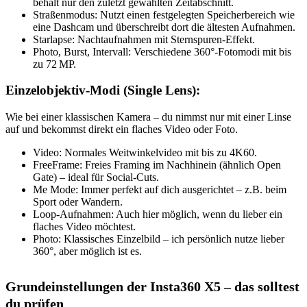
behält nur den zuletzt gewählten Zeitabschnitt.
Straßenmodus: Nutzt einen festgelegten Speicherbereich wie
eine Dashcam und überschreibt dort die ältesten Aufnahmen.
Starlapse: Nachtaufnahmen mit Sternspuren-Effekt.
Photo, Burst, Intervall: Verschiedene 360°-Fotomodi mit bis
zu 72 MP.
Einzelobjektiv-Modi (Single Lens):
Wie bei einer klassischen Kamera – du nimmst nur mit einer Linse
auf und bekommst direkt ein flaches Video oder Foto.
Video: Normales Weitwinkelvideo mit bis zu 4K60.
FreeFrame: Freies Framing im Nachhinein (ähnlich Open
Gate) – ideal für Social-Cuts.
Me Mode: Immer perfekt auf dich ausgerichtet – z.B. beim
Sport oder Wandern.
Loop-Aufnahmen: Auch hier möglich, wenn du lieber ein
flaches Video möchtest.
Photo: Klassisches Einzelbild – ich persönlich nutze lieber
360°, aber möglich ist es.
Grundeinstellungen der Insta360 X5 – das solltest
du prüfen