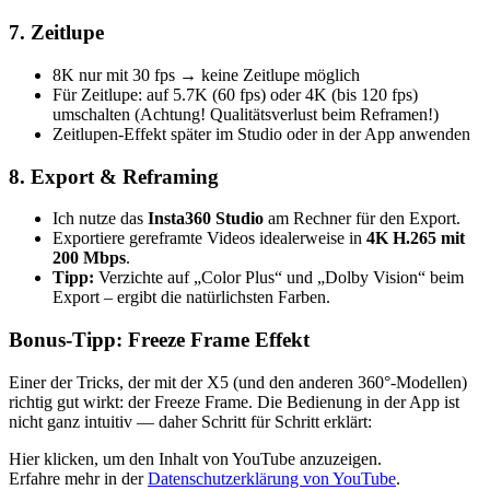
7. Zeitlupe
8K nur mit 30 fps → keine Zeitlupe möglich
Für Zeitlupe: auf 5.7K (60 fps) oder 4K (bis 120 fps)
umschalten (Achtung! Qualitätsverlust beim Reframen!)
Zeitlupen-Effekt später im Studio oder in der App anwenden
8. Export & Reframing
Ich nutze das
Insta360 Studio
am Rechner für den Export.
Exportiere gereframte Videos idealerweise in
4K H.265 mit
200 Mbps
.
Tipp:
Verzichte auf „Color Plus“ und „Dolby Vision“ beim
Export – ergibt die natürlichsten Farben.
Bonus-Tipp: Freeze Frame Effekt
Einer der Tricks, der mit der X5 (und den anderen 360°-Modellen)
richtig gut wirkt: der Freeze Frame. Die Bedienung in der App ist
nicht ganz intuitiv — daher Schritt für Schritt erklärt:
„Freeze
Hier klicken, um den Inhalt von YouTube anzuzeigen.
Frame
Erfahre mehr in der
Datenschutzerklärung von YouTube
.
Tutorial