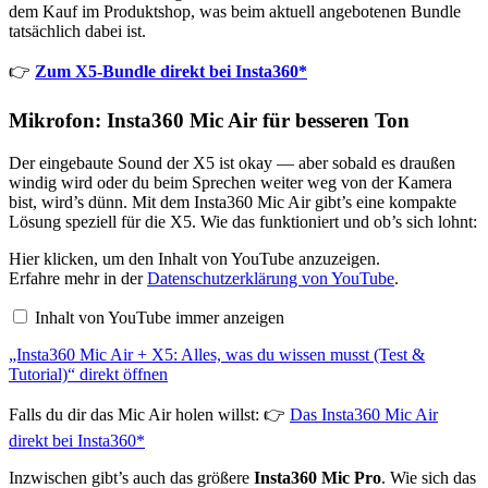
dem Kauf im Produktshop, was beim aktuell angebotenen Bundle
tatsächlich dabei ist.
👉
Zum X5-Bundle direkt bei Insta360*
Mikrofon: Insta360 Mic Air für besseren Ton
Der eingebaute Sound der X5 ist okay — aber sobald es draußen
windig wird oder du beim Sprechen weiter weg von der Kamera
bist, wird’s dünn. Mit dem Insta360 Mic Air gibt’s eine kompakte
Lösung speziell für die X5. Wie das funktioniert und ob’s sich lohnt:
„Insta360
Hier klicken, um den Inhalt von YouTube anzuzeigen.
Mic
Erfahre mehr in der
Datenschutzerklärung von YouTube
.
Air
+
Inhalt von YouTube immer anzeigen
X5:
Alles,
„Insta360 Mic Air + X5: Alles, was du wissen musst (Test &
was
du
Tutorial)“ direkt öffnen
wissen
musst
Falls du dir das Mic Air holen willst: 👉
Das Insta360 Mic Air
(Test
&
direkt bei Insta360*
Tutorial)“
von
Inzwischen gibt’s auch das größere
Insta360 Mic Pro
. Wie sich das
YouTube