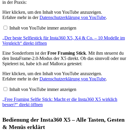
in der Praxis:
„Der
Hier klicken, um den Inhalt von YouTube anzuzeigen.
beste
Erfahre mehr in der
Datenschutzerklärung von YouTube
.
Selfiestick
für
Inhalt von YouTube immer anzeigen
Insta360
X5,
„Der beste Selfiestick für Insta360 X5, X4 & Co. – 10 Modelle im
X4
&
Vergleich“ direkt öffnen
Co.
–
Eine Sonderform ist der
Free Framing Stick
. Mit ihm steuerst du
10
den InstaFrame-2.0-Modus der X5 direkt. Ob das sinnvoll oder nur
Modelle
Spielerei ist, habe ich auf Mallorca getestet:
im
Vergleich“
von
„Free
Hier klicken, um den Inhalt von YouTube anzuzeigen.
YouTube
Framing
Erfahre mehr in der
Datenschutzerklärung von YouTube
.
anzeigen
Selfie
Stick:
Inhalt von YouTube immer anzeigen
Macht
er
„Free Framing Selfie Stick: Macht er die Insta360 X5 wirklich
die
Insta360
besser?“ direkt öffnen
X5
wirklich
besser?“
Bedienung der Insta360 X5 – Alle Tasten, Gesten
von
YouTube
& Menüs erklärt
anzeigen