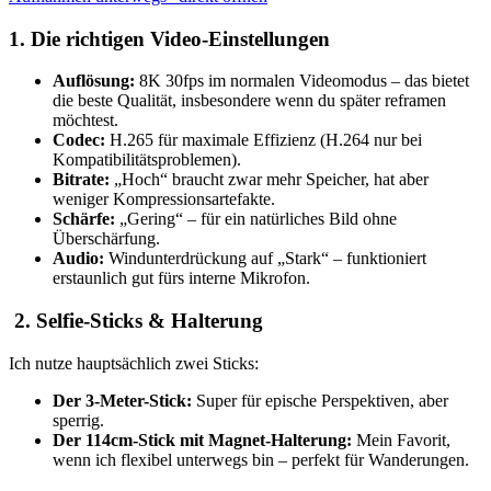
perfekte
Aufnahmen
1. Die richtigen Video-Einstellungen
unterwegs“
von
YouTube
Auflösung:
8K 30fps im normalen Videomodus – das bietet
anzeigen
die beste Qualität, insbesondere wenn du später reframen
möchtest.
Codec:
H.265 für maximale Effizienz (H.264 nur bei
Kompatibilitätsproblemen).
Bitrate:
„Hoch“ braucht zwar mehr Speicher, hat aber
weniger Kompressionsartefakte.
Schärfe:
„Gering“ – für ein natürliches Bild ohne
Überschärfung.
Audio:
Windunterdrückung auf „Stark“ – funktioniert
erstaunlich gut fürs interne Mikrofon.
2. Selfie-Sticks & Halterung
Ich nutze hauptsächlich zwei Sticks:
Der 3-Meter-Stick:
Super für epische Perspektiven, aber
sperrig.
Der 114cm-Stick mit Magnet-Halterung:
Mein Favorit,
wenn ich flexibel unterwegs bin – perfekt für Wanderungen.