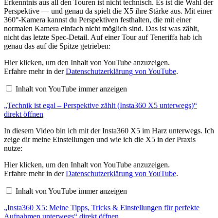
Erkenntnis aus all den Touren ist nicht technisch. Es ist die Wahl der
Perspektive — und genau da spielt die X5 ihre Stärke aus. Mit einer
360°-Kamera kannst du Perspektiven festhalten, die mit einer
normalen Kamera einfach nicht möglich sind. Das ist was zählt,
nicht das letzte Spec-Detail. Auf einer Tour auf Teneriffa hab ich
genau das auf die Spitze getrieben:
„Technik
Hier klicken, um den Inhalt von YouTube anzuzeigen.
ist
Erfahre mehr in der
Datenschutzerklärung von YouTube
.
egal
–
Inhalt von YouTube immer anzeigen
Perspektive
zählt
„Technik ist egal – Perspektive zählt (Insta360 X5 unterwegs)“
(Insta360
X5
direkt öffnen
unterwegs)“
von
In diesem Video bin ich mit der Insta360 X5 im Harz unterwegs. Ich
YouTube
zeige dir meine Einstellungen und wie ich die X5 in der Praxis
anzeigen
nutze:
„Insta360
Hier klicken, um den Inhalt von YouTube anzuzeigen.
X5:
Erfahre mehr in der
Datenschutzerklärung von YouTube
.
Meine
Tipps,
Inhalt von YouTube immer anzeigen
Tricks
&
„Insta360 X5: Meine Tipps, Tricks & Einstellungen für perfekte
Einstellungen
für
Aufnahmen unterwegs“ direkt öffnen