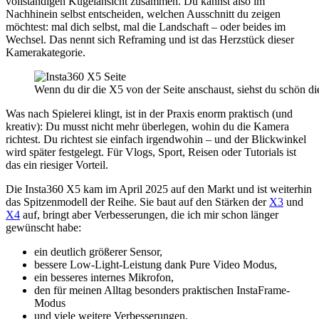
vollständigen Kugelansicht zusammen. Du kannst also im
Nachhinein selbst entscheiden, welchen Ausschnitt du zeigen
möchtest: mal dich selbst, mal die Landschaft – oder beides im
Wechsel. Das nennt sich Reframing und ist das Herzstück dieser
Kamerakategorie.
Wenn du dir die X5 von der Seite anschaust, siehst du schön di
Was nach Spielerei klingt, ist in der Praxis enorm praktisch (und
kreativ): Du musst nicht mehr überlegen, wohin du die Kamera
richtest. Du richtest sie einfach irgendwohin – und der Blickwinkel
wird später festgelegt. Für Vlogs, Sport, Reisen oder Tutorials ist
das ein riesiger Vorteil.
Die Insta360 X5 kam im April 2025 auf den Markt und ist weiterhin
das Spitzenmodell der Reihe. Sie baut auf den Stärken der
X3
und
X4
auf, bringt aber Verbesserungen, die ich mir schon länger
gewünscht habe:
ein deutlich größerer Sensor,
bessere Low-Light-Leistung dank Pure Video Modus,
ein besseres internes Mikrofon,
den für meinen Alltag besonders praktischen InstaFrame-
Modus
und viele weitere Verbesserungen.