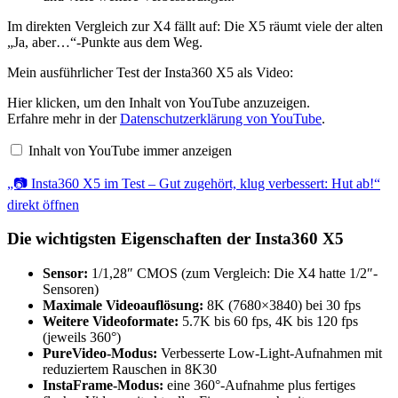
Im direkten Vergleich zur X4 fällt auf: Die X5 räumt viele der alten
„Ja, aber…“-Punkte aus dem Weg.
Mein ausführlicher Test der Insta360 X5 als Video:
Hier klicken, um den Inhalt von YouTube anzuzeigen.
„📷
Erfahre mehr in der
Datenschutzerklärung von YouTube
.
Insta360
X5
im
Inhalt von YouTube immer anzeigen
Test
–
„📷 Insta360 X5 im Test – Gut zugehört, klug verbessert: Hut ab!“
Gut
zugehört,
direkt öffnen
klug
verbessert:
Die wichtigsten Eigenschaften der Insta360 X5
Hut
ab!“
von
Sensor:
1/1,28″ CMOS (zum Vergleich: Die X4 hatte 1/2″-
YouTube
Sensoren)
anzeigen
Maximale Videoauflösung:
8K (7680×3840) bei 30 fps
Weitere Videoformate:
5.7K bis 60 fps, 4K bis 120 fps
(jeweils 360°)
PureVideo-Modus:
Verbesserte Low-Light-Aufnahmen mit
reduziertem Rauschen in 8K30
InstaFrame-Modus:
eine 360°-Aufnahme plus fertiges