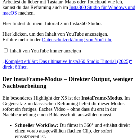
Arbeitest du lieber mit Tastatur, Maus oder Touchpad wie ich,
kannst du das Reframing auch im
Insta360 Studio für Windows und
macOS
machen.
Hier findest du mein Tutorial zum Insta360 Studio:
„Komplett
Hier klicken, um den Inhalt von YouTube anzuzeigen.
erklärt:
Erfahre mehr in der
Datenschutzerklärung von YouTube
.
Das
ultimative
Inhalt von YouTube immer anzeigen
Insta360
Studio
„Komplett erklärt: Das ultimative Insta360 Studio Tutorial (2025)“
Tutorial
(2025)“
direkt öffnen
von
YouTube
Der InstaFrame-Modus – Direkter Output, weniger
anzeigen
Nachbearbeitung
Ein besonderes Highlight der X5 ist der
InstaFrame-Modus
. Im
Gegensatz zum klassischen Reframing liefert dir dieser Modus
sofort ein fertiges, flaches Video – ohne dass du erst in der
Nachbearbeitung einen Bildausschnitt auswählen musst.
Schneller Workflow:
Du filmst in 360° und erhältst direkt
einen vorab ausgewählten flachen Clip, der sofort
einsatzbereit ist.