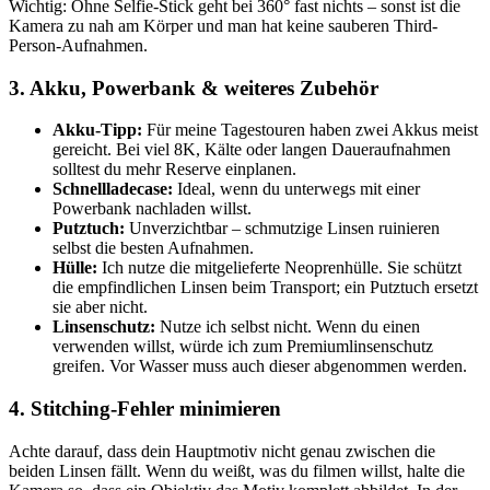
Wichtig: Ohne Selfie-Stick geht bei 360° fast nichts – sonst ist die
Kamera zu nah am Körper und man hat keine sauberen Third-
Person-Aufnahmen.
3. Akku, Powerbank & weiteres Zubehör
Akku-Tipp:
Für meine Tagestouren haben zwei Akkus meist
gereicht. Bei viel 8K, Kälte oder langen Daueraufnahmen
solltest du mehr Reserve einplanen.
Schnellladecase:
Ideal, wenn du unterwegs mit einer
Powerbank nachladen willst.
Putztuch:
Unverzichtbar – schmutzige Linsen ruinieren
selbst die besten Aufnahmen.
Hülle:
Ich nutze die mitgelieferte Neoprenhülle. Sie schützt
die empfindlichen Linsen beim Transport; ein Putztuch ersetzt
sie aber nicht.
Linsenschutz:
Nutze ich selbst nicht. Wenn du einen
verwenden willst, würde ich zum Premiumlinsenschutz
greifen. Vor Wasser muss auch dieser abgenommen werden.
4. Stitching-Fehler minimieren
Achte darauf, dass dein Hauptmotiv nicht genau zwischen die
beiden Linsen fällt. Wenn du weißt, was du filmen willst, halte die