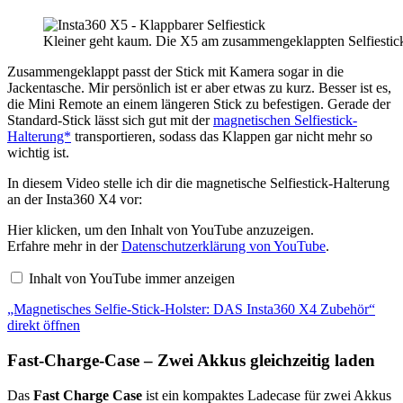
Kleiner geht kaum. Die X5 am zusammengeklappten Selfiestic
Zusammengeklappt passt der Stick mit Kamera sogar in die
Jackentasche. Mir persönlich ist er aber etwas zu kurz. Besser ist es,
die Mini Remote an einem längeren Stick zu befestigen. Gerade der
Standard-Stick lässt sich gut mit der
magnetischen Selfiestick-
Halterung*
transportieren, sodass das Klappen gar nicht mehr so
wichtig ist.
In diesem Video stelle ich dir die magnetische Selfiestick-Halterung
an der Insta360 X4 vor:
„Magnetisches
Hier klicken, um den Inhalt von YouTube anzuzeigen.
Selfie-
Erfahre mehr in der
Datenschutzerklärung von YouTube
.
Stick-
Holster:
Inhalt von YouTube immer anzeigen
DAS
Insta360
„Magnetisches Selfie-Stick-Holster: DAS Insta360 X4 Zubehör“
X4
Zubehör“
direkt öffnen
von
YouTube
Fast-Charge-Case – Zwei Akkus gleichzeitig laden
anzeigen
Das
Fast Charge Case
ist ein kompaktes Ladecase für zwei Akkus