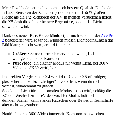
Mehr Pixel bedeuten nicht automatisch bessere Qualität. Die beiden
1/1,28″-Sensoren der X5 haben jedoch eine rund 56 % größere
Fläche als die 1/2″-Sensoren der X4. In meinen Vergleichen liefert
die X5 deshalb sichtbar bessere Ergebnisse, sobald das Licht
schwächer wird.
Dank des neuen
PureVideo-Modus
(der mich schon in der
Ace Pro
2
begeisterte) wird sogar bei wirklich miesen Lichtbedingungen das
Bild klarer, rauscht weniger und ist heller.
Größerer Sensor:
mehr Reserven bei wenig Licht und
weniger sichtbares Rauschen
PureVideo:
ein eigener Modus für wenig Licht, bei 360°-
Video bis 8K30 verfügbar
Im direkten Vergleich zur X4 wirkt das Bild der X5 oft ruhiger,
plastischer und einfach „fertiger“ – vor allem, wenn du nicht
vorhast, stundenlang zu graden.
Sobald das Licht für den normalen Modus knapp wird, schlägt die
X5 den Wechsel zu PureVideo vor. Der Modus holt mehr aus
dunklen Szenen, kann starkes Rauschen oder Bewegungsunschärfe
aber nicht wegzaubern.
Natürlich bleibt 360°-Video immer ein Kompromiss zwischen