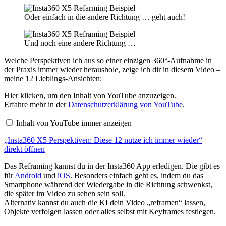
Oder einfach in die andere Richtung … geht auch!
Und noch eine andere Richtung …
Welche Perspektiven ich aus so einer einzigen 360°-Aufnahme in
der Praxis immer wieder heraushole, zeige ich dir in diesem Video –
meine 12 Lieblings-Ansichten:
„Insta360
Hier klicken, um den Inhalt von YouTube anzuzeigen.
X5
Erfahre mehr in der
Datenschutzerklärung von YouTube
.
Perspektiven:
Diese
Inhalt von YouTube immer anzeigen
12
nutze
„Insta360 X5 Perspektiven: Diese 12 nutze ich immer wieder“
ich
immer
direkt öffnen
wieder“
von
Das Reframing kannst du in der Insta360 App erledigen. Die gibt es
YouTube
für
Android
und
iOS
. Besonders einfach geht es, indem du das
anzeigen
Smartphone während der Wiedergabe in die Richtung schwenkst,
die später im Video zu sehen sein soll.
Alternativ kannst du auch die KI dein Video „reframen“ lassen,
Objekte verfolgen lassen oder alles selbst mit Keyframes festlegen.