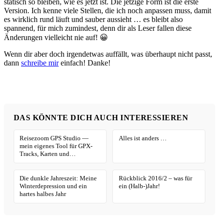
statisch so bleiben, wie es jetzt ist. Die jetzige Form ist die erste
Version. Ich kenne viele Stellen, die ich noch anpassen muss, damit
es wirklich rund läuft und sauber aussieht … es bleibt also
spannend, für mich zumindest, denn dir als Leser fallen diese
Änderungen vielleicht nie auf! 😀
Wenn dir aber doch irgendetwas auffällt, was überhaupt nicht passt,
dann
schreibe mir
einfach! Danke!
DAS KÖNNTE DICH AUCH INTERESSIEREN
Reisezoom GPS Studio —
Alles ist anders …
mein eigenes Tool für GPX-
Tracks, Karten und
Geotagging
Die dunkle Jahreszeit: Meine
Rückblick 2016/2 – was für
Winterdepression und ein
ein (Halb-)Jahr!
hartes halbes Jahr