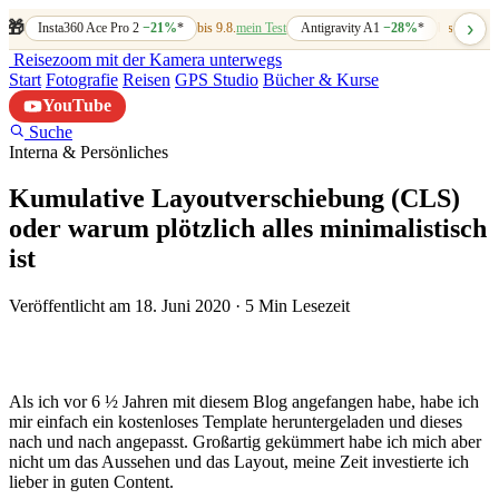
›
🎁
Insta360 Ace Pro 2
−21%
*
bis 9.8.
mein Test
Antigravity A1
−28%
*
bis 7.8.
mein
Reisezoom
mit der Kamera unterwegs
Start
Fotografie
Reisen
GPS Studio
Bücher & Kurse
YouTube
Suche
Interna & Persönliches
Kumulative Layoutverschiebung (CLS)
oder warum plötzlich alles minimalistisch
ist
Veröffentlicht am 18. Juni 2020
·
5 Min Lesezeit
Als ich vor 6 ½ Jahren mit diesem Blog angefangen habe, habe ich
mir einfach ein kostenloses Template heruntergeladen und dieses
nach und nach angepasst. Großartig gekümmert habe ich mich aber
nicht um das Aussehen und das Layout, meine Zeit investierte ich
lieber in guten Content.