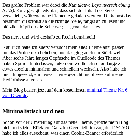
Das größte Problem war dabei die
Kumulative Layoutverschiebung
(CLS)
. Kurz gesagt heißt das, dass sich der Inhalt der Seite
verschiebt, während neue Elemente geladen werden. Du kennst das
bestimmt, du scrollst an die richtige Stelle, fängst an zu lesen und
plötzlich hüpft dir die Seite weg … genau das ist es.
Das nervt und wird deshalb zu Recht bemängelt!
Natürlich hatte ich zuerst versucht mein altes Theme anzupassen,
um das Problem zu beheben, und das ging auch ein Stück weit.
Aber sechs Jahre langes Gepfusche im Quellcode des Themes
haben Spuren hinterlassen, außerdem wollte ich schon lange zu
etwas absolut minimalem und schnellem wechseln. Also habe ich
mich hingesetzt, ein neues Theme gesucht und dieses auf meine
Bedürfnisse angepasst.
Mein Blog basiert jetzt auf dem kostenlosen
minimal Theme Nr. 6
von Dkeu.de
.
Minimalistisch und neu
Schon vor der Umstellung auf das neue Theme, protzte mein Blog
nicht mit vielen Effekten. Ganz im Gegenteil, im Zug der DSGVO
habe ich alles ausgebaut, was einen Cookie-Banner erforderlich