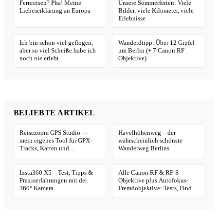
Fernreisen? Pha! Meine
Unsere Sommerferien: Viele
Liebeserklärung an Europa
Bilder, viele Kilometer, viele
Erlebnisse
Ich bin schon viel geflogen,
Wanderdtipp: Über 12 Gipfel
aber so viel Scheiße habe ich
um Berlin (+ 7 Canon RF
noch nie erlebt
Objektive)
BELIEBTE ARTIKEL
Reisezoom GPS Studio —
Havelhöhenweg – der
mein eigenes Tool für GPX-
wahrscheinlich schönste
Tracks, Karten und
Wanderweg Berlins
Geotagging
Insta360 X5 – Test, Tipps &
Alle Canon RF & RF-S
Praxiserfahrungen mit der
Objektive plus Autofokus-
360° Kamera
Fremdobjektive: Tests, Finder
& Kaufhilfe