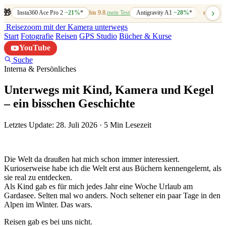
›
🎁
Insta360 Ace Pro 2
−21%
*
bis 9.8.
mein Test
Antigravity A1
−28%
*
bis 7.8.
mein
Reisezoom
mit der Kamera unterwegs
Start
Fotografie
Reisen
GPS Studio
Bücher & Kurse
YouTube
Suche
Interna & Persönliches
Unterwegs mit Kind, Kamera und Kegel
– ein bisschen Geschichte
Letztes Update: 28. Juli 2026
·
5 Min Lesezeit
Die Welt da draußen hat mich schon immer interessiert.
Kurioserweise habe ich die Welt erst aus Büchern kennengelernt, als
sie real zu entdecken.
Als Kind gab es für mich jedes Jahr eine Woche Urlaub am
Gardasee. Selten mal wo anders. Noch seltener ein paar Tage in den
Alpen im Winter. Das wars.
Reisen gab es bei uns nicht.