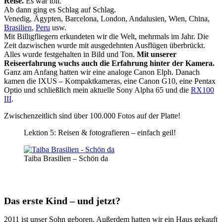
Reise.
Es war toll.
Ab dann ging es Schlag auf Schlag.
Venedig, Ägypten, Barcelona, London, Andalusien, Wien, China,
Brasilien
,
Peru
usw.
Mit Billigfliegern erkundeten wir die Welt, mehrmals im Jahr. Die
Zeit dazwischen wurde mit ausgedehnten Ausflügen überbrückt.
Alles wurde festgehalten in Bild und Ton.
Mit unserer
Reiseerfahrung wuchs auch die Erfahrung hinter der Kamera.
Ganz am Anfang hatten wir eine analoge Canon Elph. Danach
kamen die IXUS – Kompaktkameras, eine Canon G10, eine Pentax
Optio und schließlich mein aktuelle Sony Alpha 65 und die
RX100
III
.
Zwischenzeitlich sind über 100.000 Fotos auf der Platte!
Lektion 5: Reisen & fotografieren – einfach geil!
Taiba Brasilien – Schön da
Das erste Kind – und jetzt?
2011 ist unser Sohn geboren. Außerdem hatten wir ein Haus gekauft