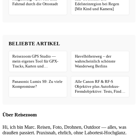
Fahrrad durch die Ottostadt
Edelsteinregion bei Regen
[Mit Kind und Kamera]
BELIEBTE ARTIKEL
Reisezoom GPS Studio —
Havelhöhenweg – der
mein eigenes Tool für GPX-
wahrscheinlich schönste
Tracks, Karten und
Wanderweg Berlins
Geotagging
Panasonic Lumix S9: Zu viele
Alle Canon RF & RF-S
Kompromisse?
Objektive plus Autofokus-
Fremdobjektive: Tests, Finder
& Kaufhilfe
Über Reisezoom
Hi, ich bin Marc. Reisen, Foto, Drohnen, Outdoor — alles, was
draußen passiert. Praxisnah, ehrlich, ohne Labortest-Hochglanz.