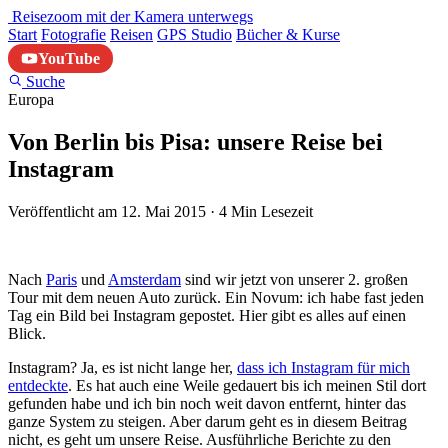
Reisezoom
mit der Kamera unterwegs
Start
Fotografie
Reisen
GPS Studio
Bücher & Kurse
YouTube
Suche
Europa
Von Berlin bis Pisa: unsere Reise bei
Instagram
Veröffentlicht am 12. Mai 2015
·
4 Min Lesezeit
Nach
Paris
und
Amsterdam
sind wir jetzt von unserer 2. großen
Tour mit dem neuen Auto zurück. Ein Novum: ich habe fast jeden
Tag ein Bild bei Instagram gepostet. Hier gibt es alles auf einen
Blick.
Instagram? Ja, es ist nicht lange her,
dass ich Instagram für mich
entdeckte
. Es hat auch eine Weile gedauert bis ich meinen Stil dort
gefunden habe und ich bin noch weit davon entfernt, hinter das
ganze System zu steigen. Aber darum geht es in diesem Beitrag
nicht, es geht um unsere Reise. Ausführliche Berichte zu den