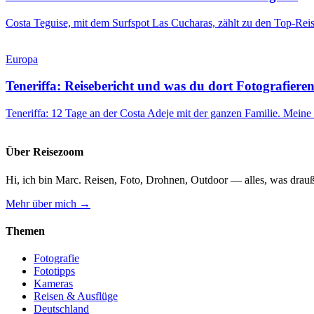
Costa Teguise, mit dem Surfspot Las Cucharas, zählt zu den Top-Rei
Europa
Teneriffa: Reisebericht und was du dort Fotografiere
Teneriffa: 12 Tage an der Costa Adeje mit der ganzen Familie. Meine
Über Reisezoom
Hi, ich bin Marc. Reisen, Foto, Drohnen, Outdoor — alles, was drauß
Mehr über mich →
Themen
Fotografie
Fototipps
Kameras
Reisen & Ausflüge
Deutschland