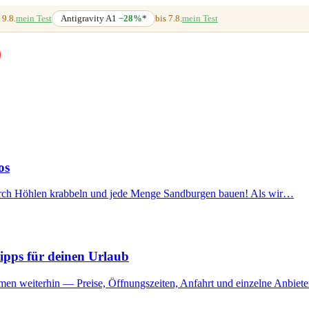
 9.8.
mein Test
Antigravity A1
−28%
*
bis 7.8.
mein Test
os
urch Höhlen krabbeln und jede Menge Sandburgen bauen! Als wir…
ipps für deinen Urlaub
mmen weiterhin — Preise, Öffnungszeiten, Anfahrt und einzelne Anbie