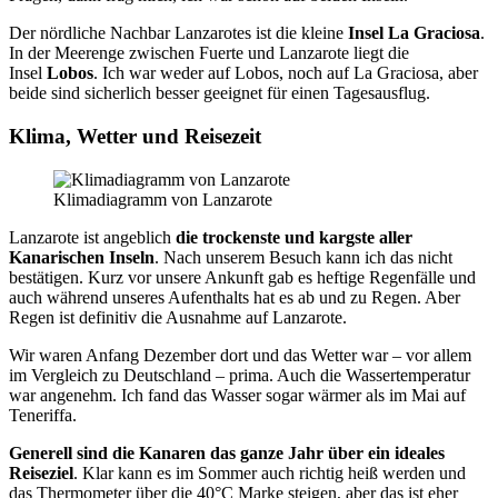
Der nördliche Nachbar Lanzarotes ist die kleine
Insel La Graciosa
.
In der Meerenge zwischen Fuerte und Lanzarote liegt die
Insel
Lobos
. Ich war weder auf Lobos, noch auf La Graciosa, aber
beide sind sicherlich besser geeignet für einen Tagesausflug.
Klima, Wetter und Reisezeit
Klimadiagramm von Lanzarote
Lanzarote ist angeblich
die trockenste und kargste aller
Kanarischen Inseln
. Nach unserem Besuch kann ich das nicht
bestätigen. Kurz vor unsere Ankunft gab es heftige Regenfälle und
auch während unseres Aufenthalts hat es ab und zu Regen. Aber
Regen ist definitiv die Ausnahme auf Lanzarote.
Wir waren Anfang Dezember dort und das Wetter war – vor allem
im Vergleich zu Deutschland – prima. Auch die Wassertemperatur
war angenehm. Ich fand das Wasser sogar wärmer als im Mai auf
Teneriffa.
Generell sind die Kanaren das ganze Jahr über ein ideales
Reiseziel
. Klar kann es im Sommer auch richtig heiß werden und
das Thermometer über die 40°C Marke steigen, aber das ist eher