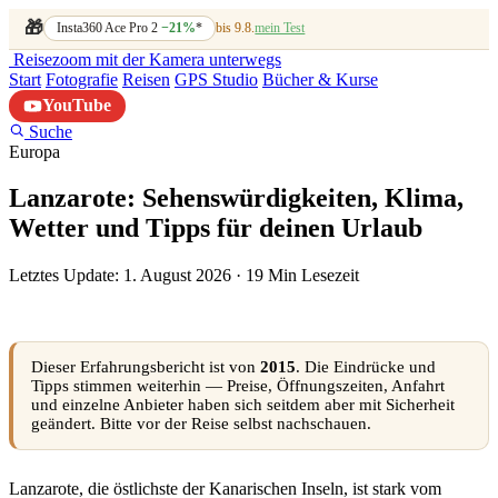
🎁
Insta360 Ace Pro 2
−21%
*
bis 9.8.
mein Test
Reisezoom
mit der Kamera unterwegs
Start
Fotografie
Reisen
GPS Studio
Bücher & Kurse
YouTube
Suche
Europa
Lanzarote: Sehenswürdigkeiten, Klima,
Wetter und Tipps für deinen Urlaub
Letztes Update: 1. August 2026
·
19 Min Lesezeit
Dieser Erfahrungsbericht ist von
2015
. Die Eindrücke und
Tipps stimmen weiterhin — Preise, Öffnungszeiten, Anfahrt
und einzelne Anbieter haben sich seitdem aber mit Sicherheit
geändert. Bitte vor der Reise selbst nachschauen.
Lanzarote, die östlichste der Kanarischen Inseln, ist stark vom