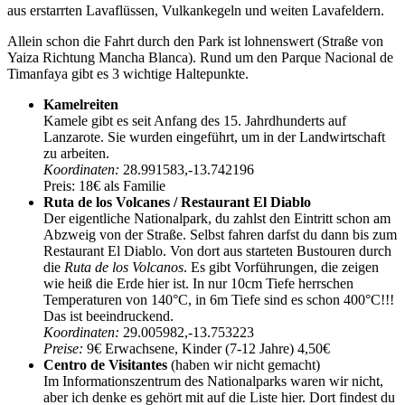
aus erstarrten Lavaflüssen, Vulkankegeln und weiten Lavafeldern.
Allein schon die Fahrt durch den Park ist lohnenswert (Straße von
Yaiza Richtung Mancha Blanca). Rund um den Parque Nacional de
Timanfaya gibt es 3 wichtige Haltepunkte.
Kamelreiten
Kamele gibt es seit Anfang des 15. Jahrdhunderts auf
Lanzarote. Sie wurden eingeführt, um in der Landwirtschaft
zu arbeiten.
Koordinaten:
28.991583,-13.742196
Preis: 18€ als Familie
Ruta de los Volcanes / Restaurant El Diablo
Der eigentliche Nationalpark, du zahlst den Eintritt schon am
Abzweig von der Straße. Selbst fahren darfst du dann bis zum
Restaurant El Diablo. Von dort aus starteten Bustouren durch
die
Ruta de los Volcanos
. Es gibt Vorführungen, die zeigen
wie heiß die Erde hier ist. In nur 10cm Tiefe herrschen
Temperaturen von 140°C, in 6m Tiefe sind es schon 400°C!!!
Das ist beeindruckend.
Koordinaten:
29.005982,-13.753223
Preise:
9€ Erwachsene, Kinder (7-12 Jahre) 4,50€
Centro de Visitantes
(haben wir nicht gemacht)
Im Informationszentrum des Nationalparks waren wir nicht,
aber ich denke es gehört mit auf die Liste hier. Dort findest du