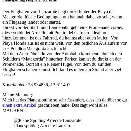
Planespotting Flughafen Arrecife
Der Flughafen von Lanzarote liegt direkt hinter der Playa de
Matagorda. Ideale Bedingungen um hautnah dabei zu sein, wenn
ein Flugzeug landet oder startet.
Direkt vor der Start- und Landebahn geht eine Promenade vorbei,
diese verbindet Arrecife mit Puerto del Carmen. Ideal um
hinzukommen ist das Fahrrad, du kannst aber auch laufen. Von
Playa Honda aus ist es nicht weit, von den östlichen Ausläufern von
Los Pocillos/Matagorda auch nicht.
Mit dem Auto fährst du von der Autobahn kommend einfach den
Schildern “Matagorda” hinterher. Parken kannst du direkt an der
Promenade. Dort ist ein kleiner Hügel, von dem du auf den
Flughafen schauen kannst. Ich fand es unten am Strand aber viel
besser!
Koordinaten:
28.934836,-13.611407
Meine Meinung:
Mich hat das Planespotting so sehr fasziniert, dass ich darüber sogar
einen extra Artikel
geschrieben habe. Das sagt wohl alles:
MACHEN!.
Planespotting Arrecife Lanzarote