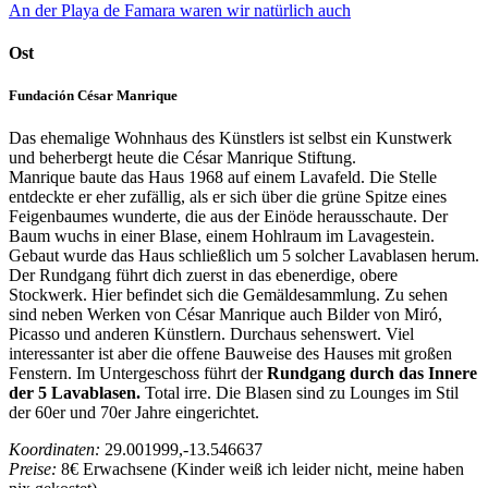
An der Playa de Famara waren wir natürlich auch
Ost
Fundación César Manrique
Das ehemalige Wohnhaus des Künstlers ist selbst ein Kunstwerk
und beherbergt heute die César Manrique Stiftung.
Manrique baute das Haus 1968 auf einem Lavafeld. Die Stelle
entdeckte er eher zufällig, als er sich über die grüne Spitze eines
Feigenbaumes wunderte, die aus der Einöde herausschaute. Der
Baum wuchs in einer Blase, einem Hohlraum im Lavagestein.
Gebaut wurde das Haus schließlich um 5 solcher Lavablasen herum.
Der Rundgang führt dich zuerst in das ebenerdige, obere
Stockwerk. Hier befindet sich die Gemäldesammlung. Zu sehen
sind neben Werken von César Manrique auch Bilder von Miró,
Picasso und anderen Künstlern. Durchaus sehenswert. Viel
interessanter ist aber die offene Bauweise des Hauses mit großen
Fenstern. Im Untergeschoss führt der
Rundgang durch das Innere
der 5 Lavablasen.
Total irre. Die Blasen sind zu Lounges im Stil
der 60er und 70er Jahre eingerichtet.
Koordinaten:
29.001999,-13.546637
Preise:
8€ Erwachsene (Kinder weiß ich leider nicht, meine haben