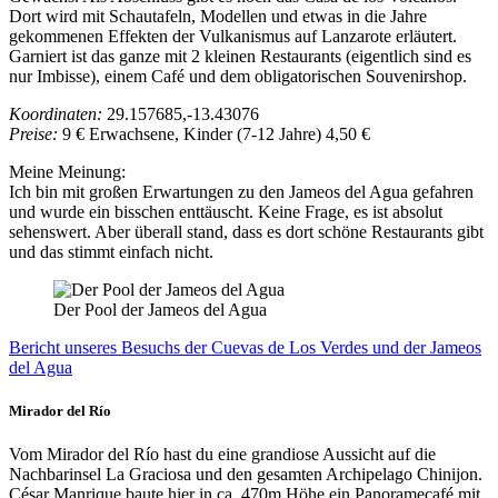
Dort wird mit Schautafeln, Modellen und etwas in die Jahre
gekommenen Effekten der Vulkanismus auf Lanzarote erläutert.
Garniert ist das ganze mit 2 kleinen Restaurants (eigentlich sind es
nur Imbisse), einem Café und dem obligatorischen Souvenirshop.
Koordinaten:
29.157685,-13.43076
Preise:
9 € Erwachsene, Kinder (7-12 Jahre) 4,50 €
Meine Meinung:
Ich bin mit großen Erwartungen zu den Jameos del Agua gefahren
und wurde ein bisschen enttäuscht. Keine Frage, es ist absolut
sehenswert. Aber überall stand, dass es dort schöne Restaurants gibt
und das stimmt einfach nicht.
Der Pool der Jameos del Agua
Bericht unseres Besuchs der Cuevas de Los Verdes und der Jameos
del Agua
Mirador del Río
Vom Mirador del Río hast du eine grandiose Aussicht auf die
Nachbarinsel La Graciosa und den gesamten Archipelago Chinijon.
César Manrique baute hier in ca. 470m Höhe ein Panoramecafé mit