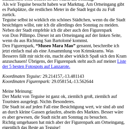
Als wir Teguise besucht haben war Markttag. Am Ortseingang gibt
es Parkplätze, die restlichen Meter in die Stadt legst du zu Fuß
zurück.
Teguise selbst ist wirklich ein schönes Städtchen, wenn du die Stadt
besichtigen willst, rate ich dir allerdings den Sonntag zu meiden.
Neben der Stadt empfehle ich dir aber auch den Figurenpark
von Don Pillimpo. Dieser ist am Ortseingang auf der linken Seite,
wenn du aus Richtung San Bartolomé kommst.
Den Figurenpark,
“Museo Mara Mao”
genannt, beschreibe ich
jetzt einfach mal als eine Ansammlung von Krimskrams. Was
Besseres fällt mir nicht ein, macht aber wirklich Spaß sich den Kram
anzuschauen! Übrigens, der Figurenpark steht auch auf meiner
Liste
der 5 besten Fotospots auf Lanzarote.
Koordinaten Teguise:
29.214157,-13.481143
Koordinaten Figurenpark:
29.058154,-13.562644
Meine Meinung:
Der Markt von Teguise ist ganz ok, ziemlich groß, ziemlich auf
Touristen ausgelegt. Nichts Besonderes.
Die Stadt ist auf jeden Fall eine Besichtigung wert, wir sind ab und
an durch kleine Gassen gelaufen, abseits des Marktes. Besser wäre
es aber gewesen, die Stadt nicht am Sonntag zu besuchen.
Richtig umgehauen hat mich aber der Figurenpark am Ortseingang,
eigentlich das Beste an Teguise!