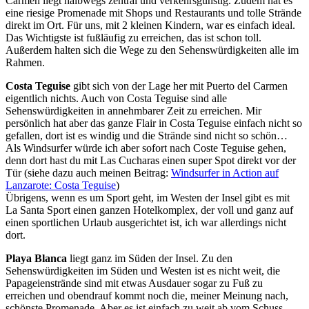
Carmen liegt halbwegs zentral und verkehrsgünstig. Zudem hat es
eine riesige Promenade mit Shops und Restaurants und tolle Strände
direkt im Ort. Für uns, mit 2 kleinen Kindern, war es einfach ideal.
Das Wichtigste ist fußläufig zu erreichen, das ist schon toll.
Außerdem halten sich die Wege zu den Sehenswürdigkeiten alle im
Rahmen.
Costa Teguise
gibt sich von der Lage her mit Puerto del Carmen
eigentlich nichts. Auch von Costa Teguise sind alle
Sehenswürdigkeiten in annehmbarer Zeit zu erreichen. Mir
persönlich hat aber das ganze Flair in Costa Teguise einfach nicht so
gefallen, dort ist es windig und die Strände sind nicht so schön…
Als Windsurfer würde ich aber sofort nach Coste Teguise gehen,
denn dort hast du mit Las Cucharas einen super Spot direkt vor der
Tür (siehe dazu auch meinen Beitrag:
Windsurfer in Action auf
Lanzarote: Costa Teguise
)
Übrigens, wenn es um Sport geht, im Westen der Insel gibt es mit
La Santa Sport einen ganzen Hotelkomplex, der voll und ganz auf
einen sportlichen Urlaub ausgerichtet ist, ich war allerdings nicht
dort.
Playa Blanca
liegt ganz im Süden der Insel. Zu den
Sehenswürdigkeiten im Süden und Westen ist es nicht weit, die
Papageienstrände sind mit etwas Ausdauer sogar zu Fuß zu
erreichen und obendrauf kommt noch die, meiner Meinung nach,
schönste Promenade. Aber es ist einfach zu weit ab vom Schuss.