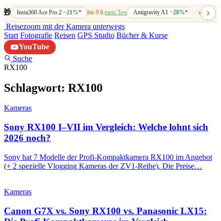
›
🎁
Insta360 Ace Pro 2
−21%
*
bis 9.8.
mein Test
Antigravity A1
−28%
*
bis 7.8.
mein
Reisezoom
mit der Kamera unterwegs
Start
Fotografie
Reisen
GPS Studio
Bücher & Kurse
YouTube
Suche
RX100
Schlagwort:
RX100
Kameras
Sony RX100 I–VII im Vergleich: Welche lohnt sich
2026 noch?
Sony hat 7 Modelle der Profi-Kompaktkamera RX100 im Angebot
(+ 2 spezielle Vlogging Kameras der ZV1-Reihe). Die Preise…
Kameras
Canon G7X vs. Sony RX100 vs. Panasonic LX15: