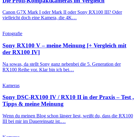
Die Profi-Kompaktkameras im Vergleich
Canon G7X Mark I oder Mark II oder Sony RX100 III? Oder
vielleicht doch eine Kamera, die 4K…
Fotografie
Sony RX100 V – meine Meinung [+ Vergleich mit
der RX100 IV]
Na sowas, da stellt Sony ganz nebenbei die 5. Generation der
RX100 Reihe vor. Klar bin ich bei…
Kameras
Sony DSC-RX100 IV / RX10 II in der Praxis – Test ,
Tipps & meine Meinung
Wenn du meinen Blog schon länger liest, weißt du, dass die RX100
III bei mir im Dauereinsatz ist.…