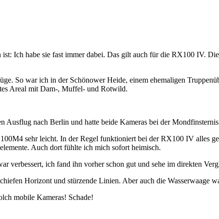
h ist: Ich habe sie fast immer dabei. Das gilt auch für die RX100 IV. 
lüge. So war ich in der Schönower Heide, einem ehemaligen Truppenüb
tes Areal mit Dam-, Muffel- und Rotwild.
 Ausflug nach Berlin und hatte beide Kameras bei der Mondfinsternis
X100M4 sehr leicht. In der Regel funktioniert bei der RX100 IV alles 
emente. Auch dort fühlte ich mich sofort heimisch.
 verbessert, ich fand ihn vorher schon gut und sehe im direkten Verg
 schiefen Horizont und stürzende Linien. Aber auch die Wasserwaage 
solch mobile Kameras! Schade!