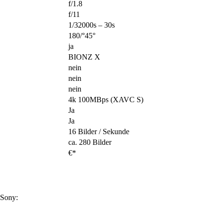
f/1.8
f/11
1/32000s – 30s
180/°45°
ja
BIONZ X
nein
nein
nein
4k 100MBps (XAVC S)
Ja
Ja
16 Bilder / Sekunde
ca. 280 Bilder
€*
 Sony: