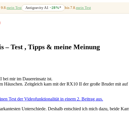
 9.8.
mein Test
Antigravity A1
−28%
*
bis 7.8.
mein Test
s – Test , Tipps & meine Meinung
 bei mir im Dauereinsatz ist.
em Häuschen. Zeitgleich kam mit der RX10 II der große Bruder mit auf
nen Test der Videofunktionalität in einem 2. Beitrag aus.
arkantesten Unterschiede. Deshalb entschied ich mich dazu, beide Kam