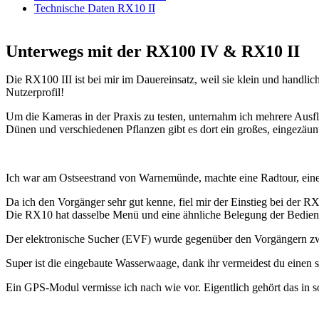
Technische Daten RX10 II
Unterwegs mit der RX100 IV & RX10 II
Die RX100 III ist bei mir im Dauereinsatz, weil sie klein und handlic
Nutzerprofil!
Um die Kameras in der Praxis zu testen, unternahm ich mehrere Ausf
Dünen und verschiedenen Pflanzen gibt es dort ein großes, eingezäun
Ich war am Ostseestrand von Warnemünde, machte eine Radtour, einen
Da ich den Vorgänger sehr gut kenne, fiel mir der Einstieg bei der R
Die RX10 hat dasselbe Menü und eine ähnliche Belegung der Bedienel
Der elektronische Sucher (EVF) wurde gegenüber den Vorgängern zwar
Super ist die eingebaute Wasserwaage, dank ihr vermeidest du einen
Ein GPS-Modul vermisse ich nach wie vor. Eigentlich gehört das in 