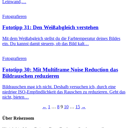
Leinwand,…
Fotografieren
Fototipp 31: Den Weißabgleich verstehen
Mit dem Weißabgleich stellst du die Farbtemperatur deines Bildes
ein. Du kannst damit steuern, ob das Bild kalt…
Fotografieren
Fototipp 30: Mit Multiframe Noise Reduction das
Bildrauschen reduzieren
Bildrauschen mag ich nicht. Deshalb versuchen ich, durch eine
niedrige ISO-Empfindlichkeit das Rauschen zu reduzieren. Geht das
nicht, bieten…
Seitennummerierung
←
1
…
8
9
10
…
15
→
der
Über Reisezoom
Beiträge