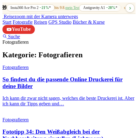
›
🎁
Insta360 Ace Pro 2
−21%
*
bis 9.8.
mein Test
Antigravity A1
−28%
*
bis 7.8.
mein
Reisezoom
mit der Kamera unterwegs
Start
Fotografie
Reisen
GPS Studio
Bücher & Kurse
YouTube
Suche
Fotografieren
Kategorie:
Fotografieren
Fotografieren
So findest du die passende Online Druckerei für
deine Bilder
Ich kann dir zwar nicht sagen, welches die beste Druckerei ist. Aber
ich kann dir Tipps geben und…
Fotografieren
Fototipp 34: Den Weißabgleich bei der