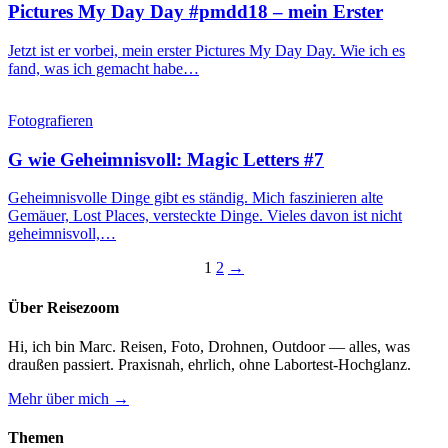
Pictures My Day Day #pmdd18 – mein Erster
Jetzt ist er vorbei, mein erster Pictures My Day Day. Wie ich es
fand, was ich gemacht habe…
Fotografieren
G wie Geheimnisvoll: Magic Letters #7
Geheimnisvolle Dinge gibt es ständig. Mich faszinieren alte
Gemäuer, Lost Places, versteckte Dinge. Vieles davon ist nicht
geheimnisvoll,…
Seitennummerierung
1
2
→
der
Über Reisezoom
Beiträge
Hi, ich bin Marc. Reisen, Foto, Drohnen, Outdoor — alles, was
draußen passiert. Praxisnah, ehrlich, ohne Labortest-Hochglanz.
Mehr über mich →
Themen