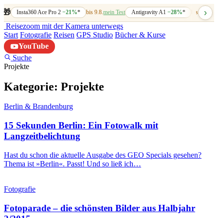
›
🎁
Insta360 Ace Pro 2
−21%
*
bis 9.8.
mein Test
Antigravity A1
−28%
*
bis 7.8.
mein
Reisezoom
mit der Kamera unterwegs
Start
Fotografie
Reisen
GPS Studio
Bücher & Kurse
YouTube
Suche
Projekte
Kategorie:
Projekte
Berlin & Brandenburg
15 Sekunden Berlin: Ein Fotowalk mit
Langzeitbelichtung
Hast du schon die aktuelle Ausgabe des GEO Specials gesehen?
Thema ist »Berlin«. Passt! Und so ließ ich…
Fotografie
Fotoparade – die schönsten Bilder aus Halbjahr