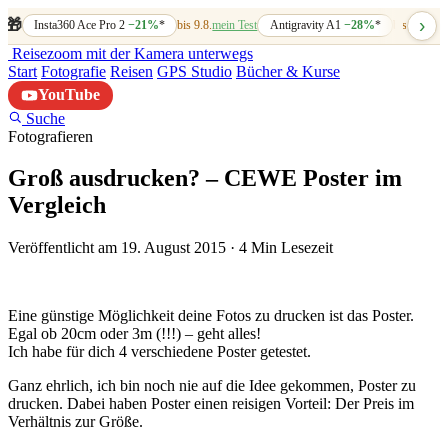
›
🎁
Insta360 Ace Pro 2
−21%
*
bis 9.8.
mein Test
Antigravity A1
−28%
*
bis 7.8.
mein
Reisezoom
mit der Kamera unterwegs
Start
Fotografie
Reisen
GPS Studio
Bücher & Kurse
YouTube
Suche
Fotografieren
Groß ausdrucken? – CEWE Poster im
Vergleich
Veröffentlicht am 19. August 2015
·
4 Min Lesezeit
Eine günstige Möglichkeit deine Fotos zu drucken ist das Poster.
Egal ob 20cm oder 3m (!!!) – geht alles!
Ich habe für dich 4 verschiedene Poster getestet.
Ganz ehrlich, ich bin noch nie auf die Idee gekommen, Poster zu
drucken. Dabei haben Poster einen reisigen Vorteil: Der Preis im
Verhältnis zur Größe.