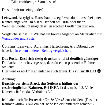
Bilder wirken groß am besten!
Da sind wir uns einig, oder?
Leinwand, Acrylglas, Hartschaum… egal was du nimmst, bei einer
Kantenlänge von 1m bist du schnell bei 100€ oder mehr.
Wenn es überhaupt möglich ist, in solchen Größen zu drucken.
Vergleiche selbst: CEWE hat ein breites Angebot an Materialien für
Wandbilder und Poster.
Übrigens: Leinwand, Acrylglas, Hartschaum, Alu-Dibond usw.
habe ich
in einem anderen Beitrag vergleichen.
Das Poster lässt sich riesig drucken und ist deutlich günstiger
.
Du darfst nur nicht vergessen, dass du einen passenden Rahmen
brauchst.
Hier wird es ab 1m Kantenlänge auch teurer. Bis zu 1m: IKEA! 🙂
Achtung:
Beachte vor dem Druck das Seitenverhältnis der
erschwinglichen Rahmen.
Bei IKEA ist das meist 4:3. Viele
Kameras liefern das Verhältnis 3:2.
Ich habe mich für Poster der Größe 30×45 entschieden. (Das der
Rahmen »nur« 30x40cm hat, habe ich erst hinterher gemerkt.)