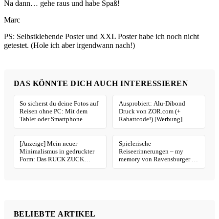
Na dann… gehe raus und habe Spaß!
Marc
PS: Selbstklebende Poster und XXL Poster habe ich noch nicht
getestet. (Hole ich aber irgendwann nach!)
DAS KÖNNTE DICH AUCH INTERESSIEREN
So sicherst du deine Fotos auf
Ausprobiert: Alu-Dibond
Reisen ohne PC: Mit dem
Druck von ZOR.com (+
Tablet oder Smartphone
Rabattcode!) [Werbung]
[Fototipp 68]
[Anzeige] Mein neuer
Spielerische
Minimalismus in gedruckter
Reiseerinnerungen – my
Form: Das RUCK ZUCK
memory von Ravensburger [+
Fotobuch®
Gewinnspiel]
BELIEBTE ARTIKEL