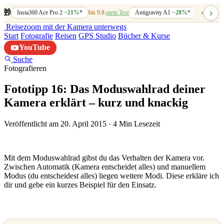
›
🎁
Insta360 Ace Pro 2
−21%
*
bis 9.8.
mein Test
Antigravity A1
−28%
*
bis 7.8.
mein
Reisezoom
mit der Kamera unterwegs
Start
Fotografie
Reisen
GPS Studio
Bücher & Kurse
YouTube
Suche
Fotografieren
Fototipp 16: Das Moduswahlrad deiner
Kamera erklärt – kurz und knackig
Veröffentlicht am 20. April 2015
·
4 Min Lesezeit
Mit dem Moduswahlrad gibst du das Verhalten der Kamera vor.
Zwischen Automatik (Kamera entscheidet alles) und manuellem
Modus (du entscheidest alles) liegen weitere Modi. Diese erkläre ich
dir und gebe ein kurzes Beispiel für den Einsatz.