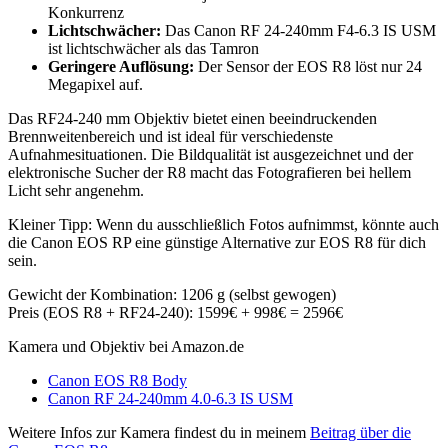
Konkurrenz
Lichtschwächer:
Das Canon RF 24-240mm F4-6.3 IS USM
ist lichtschwächer als das Tamron
Geringere Auflösung:
Der Sensor der EOS R8 löst nur 24
Megapixel auf.
Das RF24-240 mm Objektiv bietet einen beeindruckenden
Brennweitenbereich und ist ideal für verschiedenste
Aufnahmesituationen. Die Bildqualität ist ausgezeichnet und der
elektronische Sucher der R8 macht das Fotografieren bei hellem
Licht sehr angenehm.
Kleiner Tipp: Wenn du ausschließlich Fotos aufnimmst, könnte auch
die Canon EOS RP eine günstige Alternative zur EOS R8 für dich
sein.
Gewicht der Kombination: 1206 g (selbst gewogen)
Preis (EOS R8 + RF24-240): 1599€ + 998€ = 2596€
Kamera und Objektiv bei Amazon.de
Canon EOS R8 Body
Canon RF 24-240mm 4.0-6.3 IS USM
Weitere Infos zur Kamera findest du in meinem
Beitrag über die