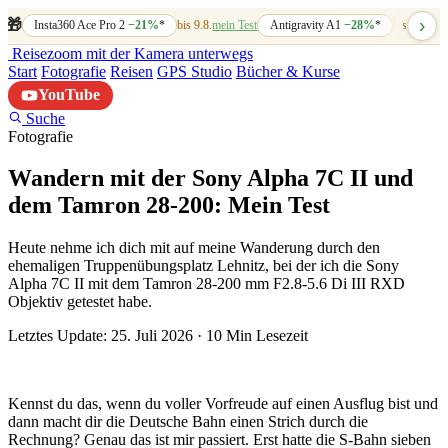
›
🎁
Insta360 Ace Pro 2
−21%
*
bis 9.8.
mein Test
Antigravity A1
−28%
*
bis 7.8.
mein
Reisezoom
mit der Kamera unterwegs
Start
Fotografie
Reisen
GPS Studio
Bücher & Kurse
YouTube
Suche
Fotografie
Wandern mit der Sony Alpha 7C II und
dem Tamron 28-200: Mein Test
Heute nehme ich dich mit auf meine Wanderung durch den
ehemaligen Truppenübungsplatz Lehnitz, bei der ich die Sony
Alpha 7C II mit dem Tamron 28-200 mm F2.8-5.6 Di III RXD
Objektiv getestet habe.
Letztes Update: 25. Juli 2026
·
10 Min Lesezeit
Kennst du das, wenn du voller Vorfreude auf einen Ausflug bist und
dann macht dir die Deutsche Bahn einen Strich durch die
Rechnung? Genau das ist mir passiert. Erst hatte die S-Bahn sieben