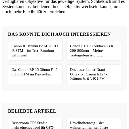
verfügbaren Objektive für das jeweilige System. Schließlich sind es
Systemkameras, bei denen du das Objektiv wechseln kannst, um
noch mehr Flexibilität zu erreichen.
DAS KÖNNTE DICH AUCH INTERESSIEREN
Canon RF 85mm F2 MACRO
Canon RF 100-500mm vs RF
IS STM – im Test: Rundum
200-800mm – Meine
gelungen!
Testergebnisse und
Empfehlungen
Das Canon RF 15-30mm F4.5-
Das beste Immer-Drauf-
6.3 IS STM im Praxis-Test
Objektiv: Canon RF24-
240mm f4-6.3 IS USM
BELIEBTE ARTIKEL
Reisezoom GPS Studio —
Havelhöhenweg – der
mein eigenes Tool für GPX-
wahrscheinlich schönste