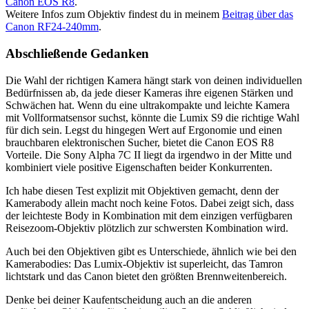
Canon EOS R8
.
Weitere Infos zum Objektiv findest du in meinem
Beitrag über das
Canon RF24-240mm
.
Abschließende Gedanken
Die Wahl der richtigen Kamera hängt stark von deinen individuellen
Bedürfnissen ab, da jede dieser Kameras ihre eigenen Stärken und
Schwächen hat. Wenn du eine ultrakompakte und leichte Kamera
mit Vollformatsensor suchst, könnte die Lumix S9 die richtige Wahl
für dich sein. Legst du hingegen Wert auf Ergonomie und einen
brauchbaren elektronischen Sucher, bietet die Canon EOS R8
Vorteile. Die Sony Alpha 7C II liegt da irgendwo in der Mitte und
kombiniert viele positive Eigenschaften beider Konkurrenten.
Ich habe diesen Test explizit mit Objektiven gemacht, denn der
Kamerabody allein macht noch keine Fotos. Dabei zeigt sich, dass
der leichteste Body in Kombination mit dem einzigen verfügbaren
Reisezoom-Objektiv plötzlich zur schwersten Kombination wird.
Auch bei den Objektiven gibt es Unterschiede, ähnlich wie bei den
Kamerabodies: Das Lumix-Objektiv ist superleicht, das Tamron
lichtstark und das Canon bietet den größten Brennweitenbereich.
Denke bei deiner Kaufentscheidung auch an die anderen