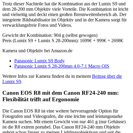
Trotz dieser Nachteile hat die Kombination aus der Lumix S9 und
dem 28-200 mm Objektiv viele Vorteile. Die Kombination ist leicht
und vielseitig und deckt einen großen Brennweitenbereich ab. Der
integrierte Bildstabilisator im Objektiv und in der Kamera sorgt für
verwacklungsfreie Fotos und Videos.
Gewicht der Kombination: 904 g (selbst gewogen)
Preis (Lumix S9 + Lumix S 28-200mm): 1699€ + 999€ = 2698€
Kamera und Objektiv bei Amazon.de
Panasonic Lumix S9 Body
Panasonic Lumix S 28-200mm 4.0-7.1 Macro OIS
Weitere Infos zur Kamera findest du in meinem
Beitrag über die
Lumix S9
.
Canon EOS R8 mit dem Canon RF24-240 mm:
Flexibilität trifft auf Ergonomie
Die Canon EOS R8 ist eine weitere hervorragende Option für
Fotografen und Videografen, die eine leichte und leistungsstarke
Kamera suchen. Mit einem Gewicht von nur 461 g (nur Gehäuse)
ist die R8 extrem portabel. Das Canon RF24-240 mm Objektiv
gehört schon länger zu meinen Lieblingsobjektiven und seit die