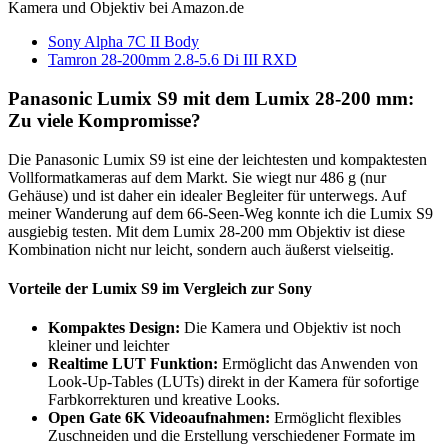
Kamera und Objektiv bei Amazon.de
Sony Alpha 7C II Body
Tamron 28-200mm 2.8-5.6 Di III RXD
Panasonic Lumix S9 mit dem Lumix 28-200 mm:
Zu viele Kompromisse?
Die Panasonic Lumix S9 ist eine der leichtesten und kompaktesten
Vollformatkameras auf dem Markt. Sie wiegt nur 486 g (nur
Gehäuse) und ist daher ein idealer Begleiter für unterwegs. Auf
meiner Wanderung auf dem 66-Seen-Weg konnte ich die Lumix S9
ausgiebig testen. Mit dem Lumix 28-200 mm Objektiv ist diese
Kombination nicht nur leicht, sondern auch äußerst vielseitig.
Vorteile der Lumix S9 im Vergleich zur Sony
Kompaktes Design:
Die Kamera und Objektiv ist noch
kleiner und leichter
Realtime LUT Funktion:
Ermöglicht das Anwenden von
Look-Up-Tables (LUTs) direkt in der Kamera für sofortige
Farbkorrekturen und kreative Looks.
Open Gate 6K Videoaufnahmen:
Ermöglicht flexibles
Zuschneiden und die Erstellung verschiedener Formate im