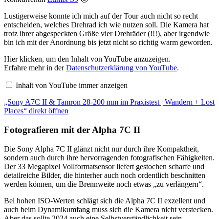
Lustigerweise konnte ich mich auf der Tour auch nicht so recht
entscheiden, welches Drehrad ich wie nutzen soll. Die Kamera hat
trotz ihrer abgespeckten Größe vier Drehräder (!!!), aber irgendwie
bin ich mit der Anordnung bis jetzt nicht so richtig warm geworden.
„Sony
Hier klicken, um den Inhalt von YouTube anzuzeigen.
A7C
Erfahre mehr in der
Datenschutzerklärung von YouTube
.
II
&
Inhalt von YouTube immer anzeigen
Tamron
28-
„Sony A7C II & Tamron 28-200 mm im Praxistest | Wandern + Lost
200
mm
Places“ direkt öffnen
im
Praxistest
Fotografieren mit der Alpha 7C II
|
Wandern
+
Die Sony Alpha 7C II glänzt nicht nur durch ihre Kompaktheit,
Lost
sondern auch durch ihre hervorragenden fotografischen Fähigkeiten.
Places“
Der 33 Megapixel Vollformatsensor liefert gestochen scharfe und
von
detailreiche Bilder, die hinterher auch noch ordentlich beschnitten
YouTube
anzeigen
werden können, um die Brennweite noch etwas „zu verlängern“.
Bei hohen ISO-Werten schlägt sich die Alpha 7C II exzellent und
auch beim Dynamikumfang muss sich die Kamera nicht verstecken.
Aber das sollte 2024 auch eine Selbstverständlichkeit sein.