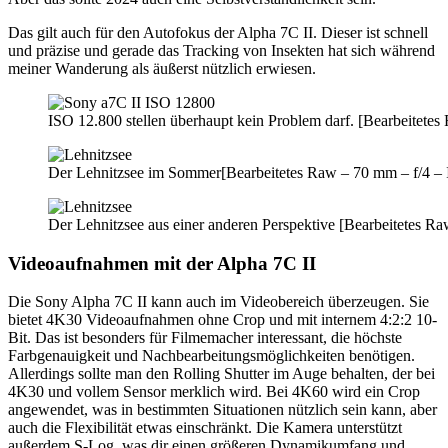
Das gilt auch für den Autofokus der Alpha 7C II. Dieser ist schnell
und präzise und gerade das Tracking von Insekten hat sich während
meiner Wanderung als äußerst nützlich erwiesen.
ISO 12.800 stellen überhaupt kein Problem darf. [Bearbeitet
Der Lehnitzsee im Sommer[Bearbeitetes Raw – 70 mm – f/4 – 
Der Lehnitzsee aus einer anderen Perspektive [Bearbeitetes R
Videoaufnahmen mit der Alpha 7C II
Die Sony Alpha 7C II kann auch im Videobereich überzeugen. Sie
bietet 4K30 Videoaufnahmen ohne Crop und mit internem 4:2:2 10-
Bit. Das ist besonders für Filmemacher interessant, die höchste
Farbgenauigkeit und Nachbearbeitungsmöglichkeiten benötigen.
Allerdings sollte man den Rolling Shutter im Auge behalten, der bei
4K30 und vollem Sensor merklich wird. Bei 4K60 wird ein Crop
angewendet, was in bestimmten Situationen nützlich sein kann, aber
auch die Flexibilität etwas einschränkt. Die Kamera unterstützt
außerdem S-Log, was dir einen größeren Dynamikumfang und