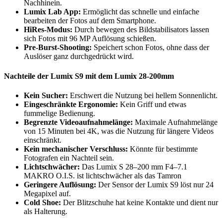
Nachhinein.
Lumix Lab App:
Ermöglicht das schnelle und einfache
bearbeiten der Fotos auf dem Smartphone.
HiRes-Modus:
Durch bewegen des Bildstabilisators lassen
sich Fotos mit 96 MP Auflösung schießen.
Pre-Burst-Shooting:
Speichert schon Fotos, ohne dass der
Auslöser ganz durchgedrückt wird.
Nachteile der Lumix S9 mit dem Lumix 28-200mm
Kein Sucher:
Erschwert die Nutzung bei hellem Sonnenlicht.
Eingeschränkte Ergonomie:
Kein Griff und etwas
fummelige Bedienung.
Begrenzte Videoaufnahmelänge:
Maximale Aufnahmelänge
von 15 Minuten bei 4K, was die Nutzung für längere Videos
einschränkt.
Kein mechanischer Verschluss:
Könnte für bestimmte
Fotografen ein Nachteil sein.
Lichtschwächer:
Das Lumix S 28–200 mm F4–7.1
MAKRO O.I.S. ist lichtschwächer als das Tamron
Geringere Auflösung:
Der Sensor der Lumix S9 löst nur 24
Megapixel auf.
Cold Shoe:
Der Blitzschuhe hat keine Kontakte und dient nur
als Halterung.