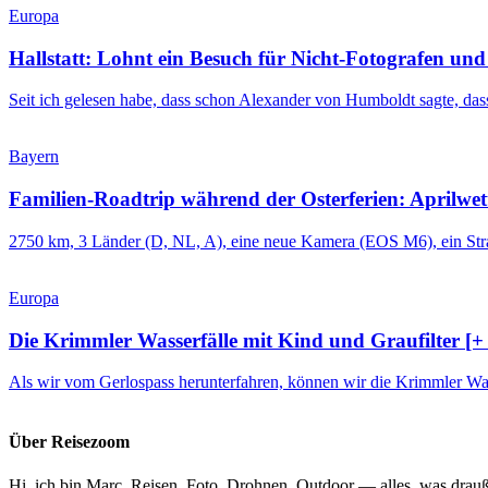
Europa
Hallstatt: Lohnt ein Besuch für Nicht-Fotografen und
Seit ich gelesen habe, dass schon Alexander von Humboldt sagte, das
Bayern
Familien-Roadtrip während der Osterferien: Aprilwet
2750 km, 3 Länder (D, NL, A), eine neue Kamera (EOS M6), ein Str
Europa
Die Krimmler Wasserfälle mit Kind und Graufilter [+
Als wir vom Gerlospass herunterfahren, können wir die Krimmler Wass
Über Reisezoom
Hi, ich bin Marc. Reisen, Foto, Drohnen, Outdoor — alles, was drauß