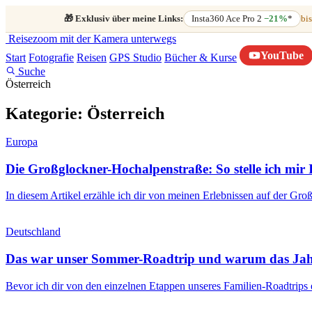
🎁
Exklusiv über meine Links:
Insta360 Ace Pro 2
−21%
*
bis
Reisezoom
mit der Kamera unterwegs
YouTube
Start
Fotografie
Reisen
GPS Studio
Bücher & Kurse
Suche
Österreich
Kategorie:
Österreich
Europa
Die Großglockner-Hochalpenstraße: So stelle ich mir 
In diesem Artikel erzähle ich dir von meinen Erlebnissen auf der 
Deutschland
Das war unser Sommer-Roadtrip und warum das Jahr 
Bevor ich dir von den einzelnen Etappen unseres Familien-Roadtrips er