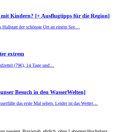
 mit Kindern? [+ Ausflugtipps für die Region]
s Hallstatt der schönste Ort an einem See…
ter extrem
afzettel (79€), 14 Tage und…
 unser Besuch in den WasserWelten]
erfälle das erste Mal sehen. Leider ist das Wetter…
en passiert. Praxisnah, ehrlich, ohne Labortest-Hochglanz.