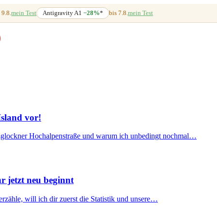
 9.8.
mein Test
Antigravity A1
−28%
*
bis 7.8.
mein Test
Island vor!
Großglockner Hochalpenstraße und warum ich unbedingt nochmal…
jetzt neu beginnt
zähle, will ich dir zuerst die Statistik und unsere…