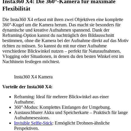
Insta360 X4: Die 360°-Kamera für maximale
von
YouTube
Flexibilität
anzeigen
Die Insta360 X4 erfasst mit ihren zwei Objektiven eine komplette
360°-Kugel um die Kamera herum. Das macht sie besonders für
dynamische und kreative Aufnahmen spannend. Dank der
Reframing-Option kannst du nachträglich den Bildausschnitt
bestimmen, ohne die Kamera bei der Aufnahme direkt auf das Motiv
richten zu müssen. So kannst du mit nur einer Aufnahme
verschiedene Blickwinkel nutzen – perfekt für Naturaufnahmen,
Vlogging oder Situationen, in denen du den besten Winkel erst im
Nachhinein festlegen möchtest.
Insta360 X4 Kamera
Vorteile der Insta360 X4:
Reframing: Ideal für mehrere Blickwinkel aus einer
Aufnahme.
360°-Modus: Komplettes Einfangen der Umgebung.
Austauschbarer Akku und Speicherkarte – Praktisch für lange
Aufnahmesessions.
Invisible Selfie-Stick
: Ermöglicht Drohnen-ähnliche
Perspektiven.