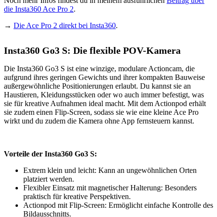
Noch mehr Infos findest du in meinem ausführlichen
Beitrag über
an
die Insta360 Ace Pro 2
.
der
Ostsee!“
→
Die Ace Pro 2 direkt bei Insta360
.
von
YouTube
anzeigen
Insta360 Go3 S: Die flexible POV-Kamera
Die Insta360 Go3 S ist eine winzige, modulare Actioncam, die
aufgrund ihres geringen Gewichts und ihrer kompakten Bauweise
außergewöhnliche Positionierungen erlaubt. Du kannst sie an
Haustieren, Kleidungsstücken oder wo auch immer befestigt, was
sie für kreative Aufnahmen ideal macht. Mit dem Actionpod erhält
sie zudem einen Flip-Screen, sodass sie wie eine kleine Ace Pro
wirkt und du zudem die Kamera ohne App fernsteuern kannst.
Vorteile der Insta360 Go3 S:
Extrem klein und leicht: Kann an ungewöhnlichen Orten
platziert werden.
Flexibler Einsatz mit magnetischer Halterung: Besonders
praktisch für kreative Perspektiven.
Actionpod mit Flip-Screen: Ermöglicht einfache Kontrolle des
Bildausschnitts.