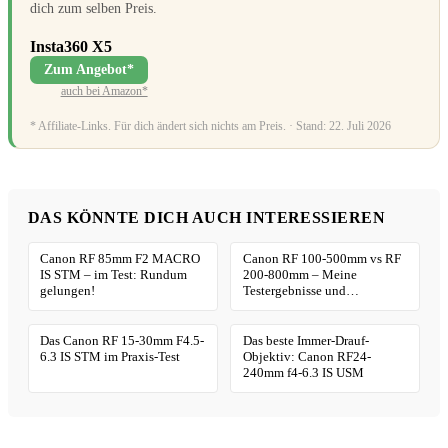
dich zum selben Preis.
Insta360 X5
Zum Angebot*
auch bei Amazon*
* Affiliate-Links. Für dich ändert sich nichts am Preis. · Stand: 22. Juli 2026
DAS KÖNNTE DICH AUCH INTERESSIEREN
Canon RF 85mm F2 MACRO
Canon RF 100-500mm vs RF
IS STM – im Test: Rundum
200-800mm – Meine
gelungen!
Testergebnisse und
Empfehlungen
Das Canon RF 15-30mm F4.5-
Das beste Immer-Drauf-
6.3 IS STM im Praxis-Test
Objektiv: Canon RF24-
240mm f4-6.3 IS USM