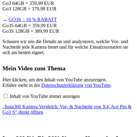
Go3 64GB = 359,99 EUR
Go3 128GB = 379,99 EUR
→
GO3S：10 % RABATT
Go3S 64GB = 359,99 EUR
Go3S 128GB = 389,99 EUR
Schauen wir uns die Details an und analysieren, welche Vor- und
Nachteile jede Kamera bietet und für welche Einsatzszenarien sie
sich am besten eignet.
Mein Video zum Thema
„Insta360
Hier klicken, um den Inhalt von YouTube anzuzeigen.
Kamera
Erfahre mehr in der
Datenschutzerklärung von YouTube
.
Vergleich:
Vor-
Inhalt von YouTube immer anzeigen
&
Nachteile
„Insta360 Kamera Vergleich: Vor- & Nachteile von X4, Ace Pro &
von
X4,
Go3 S“ direkt öffnen
Ace
Pro
&
Go3
S“