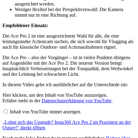
ausgerichtet werden.
Weniger flexibel bei der Perspektivenwahl: Die Kamera
nimmt nur in eine Richtung auf.
Empfohlener Einsatz:
Die Ace Pro 2 ist eine ausgezeichnete Wahl für alle, die eine
leistungsstarke Actioncam suchen, die sich sowohl für Vlogging als
auch für klassische Outdoor- und Actionaufnahmen eignet.
Die Ace Pro – also der Vorgänger – ist in vielen Punkten übrigens
auf Augenhöhe mit der Ace Pro 2. Die neueste Version bringt
hauptsächlich Verbesserungen bei der Tonqualität, dem Weitwinkel
und der Leistung bei schwachem Licht.
In diesem Video gehe ich ausführlicher auf die Unterschiede ein:
„Lohnt
Hier klicken, um den Inhalt von YouTube anzuzeigen.
sich
Erfahre mehr in der
Datenschutzerklärung von YouTube
.
das
Upgrade?
Inhalt von YouTube immer anzeigen
Insta360
Ace
„Lohnt sich das Upgrade? Insta360 Ace Pro 2 im Praxistest an der
Pro
2
Ostsee!“ direkt öffnen
im
Praxistest