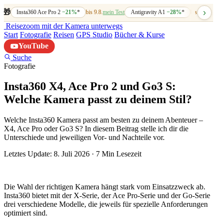
›
🎁
Insta360 Ace Pro 2
−21%
*
bis 9.8.
mein Test
Antigravity A1
−28%
*
bis 7.8.
mein
Reisezoom
mit der Kamera unterwegs
Start
Fotografie
Reisen
GPS Studio
Bücher & Kurse
YouTube
Suche
Fotografie
Insta360 X4, Ace Pro 2 und Go3 S:
Welche Kamera passt zu deinem Stil?
Welche Insta360 Kamera passt am besten zu deinem Abenteuer –
X4, Ace Pro oder Go3 S? In diesem Beitrag stelle ich dir die
Unterschiede und jeweiligen Vor- und Nachteile vor.
Letztes Update: 8. Juli 2026
·
7 Min Lesezeit
Die Wahl der richtigen Kamera hängt stark vom Einsatzzweck ab.
Insta360 bietet mit der X-Serie, der Ace Pro-Serie und der Go-Serie
drei verschiedene Modelle, die jeweils für spezielle Anforderungen
optimiert sind.