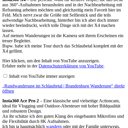
aus 360°-Aufnahmen herausholen und in der Nachbearbeitung mit
Reframing arbeiten möchten und gleichzeitig mein Favorit hier im
Feld. Mich nervt zwar die Größe mit Selfiestick und die teils
aufwendige Nachbearbeitung, hinterher bin ich aber doch immer
wieder beeindruckt, welch tolle Dinge sich mit der X4 machen
lassen.
Auf meinen Wanderungen ist die Kamera seit ihrem Erscheinen ein
treuer Begleiter.
Bspw. habe ich meine Tour durch das Schlaubetal komplett mit der
X4 gefilmt.
„Rundwanderung
Hier klicken, um den Inhalt von YouTube anzuzeigen.
im
Erfahre mehr in der
Datenschutzerklärung von YouTube
.
Schlaubetal
|
Inhalt von YouTube immer anzeigen
Brandenburg
Wanderung“
„Rundwanderung im Schlaubetal | Brandenburg Wanderung“ direkt
von
YouTube
öffnen
anzeigen
Insta360 Ace Pro 2
– Eine klassische und vielseitige Actioncam,
ideal für Vlogging und Outdoor-Abenteuer mit hoher Bildqualität
und robustem Design.
An ihr schätze ich den guten Klang des eingebauten Mikrofons und
die Flexibilität durch 8K Aufnahmen.
Ich bin ja hauptsächlich
wandern
oder mit der Familie unterwegs.