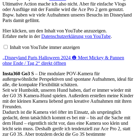
Ultimative Action mache ich also nicht. Aber für einfache Vlogs
oder Ausflüge mit der Familie wird die Ace Pro 2 gern genutzt.
Bspw. haben wir viele Aufnahmen unseres Besuchs im Disneyland
Paris damit gefilmt.
„Disneyland
Hier klicken, um den Inhalt von YouTube anzuzeigen.
Paris
Erfahre mehr in der
Datenschutzerklärung von YouTube
.
Halloween
2024
Inhalt von YouTube immer anzeigen
🎃
Meet
„Disneyland Paris Halloween 2024 🎃 Meet Mickey & Pannen
Mickey
&
ohne Ende / Tag 2“ direkt öffnen
Pannen
ohne
Insta360 Go3 S
– Die modulare POV-Kamera für
Ende
außergewöhnliche Perspektiven und spontane Aufnahmen, ideal für
/
alle, die kompakte Flexibilität schätzen.
Tag
2“
Seit wir Humboldt, unseren Hund haben, darf er immer wieder mit
von
der G0 3S Kamera-Hund spielen. Außerdem erstellen meine Kinder
YouTube
mit der kleinen Kamera liebend gern kreative Aufnahmen mit ihren
anzeigen
Freunden.
Dadurch ist die Kamera viel öfter im Einsatz, als ursprünglich
gedacht, denn tatsächlich kommt es bei mir – bis auf die Sache mit
dem Hund – eigentlich nicht vor, dass eine Kamera soo klein und
leicht sein muss. Deshalb greife ich tendenziell zur Ace Pro 2, statt
zur G0 3S. Aber trotzdem deckt die Go 3S bestimmte