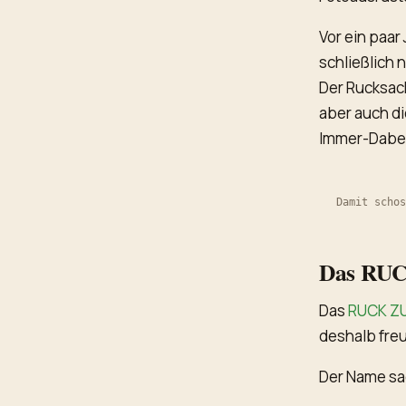
Vor ein paar
schließlich 
Der Rucksac
aber auch di
Immer-Dabe
Damit schos
Das RUC
Das
RUCK Z
deshalb freu
Der Name sag