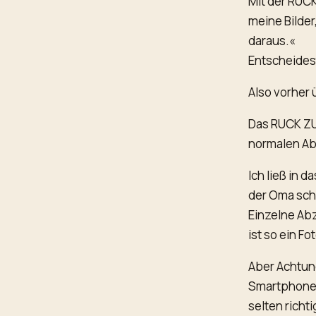
Mit der RUCK
meine Bilder
daraus.«
Entscheides
Also vorher 
Das RUCK ZU
normalen Ab
Ich ließ in 
der Oma sc
Einzelne Abz
ist so ein F
Aber Achtung
Smartphones
selten richti