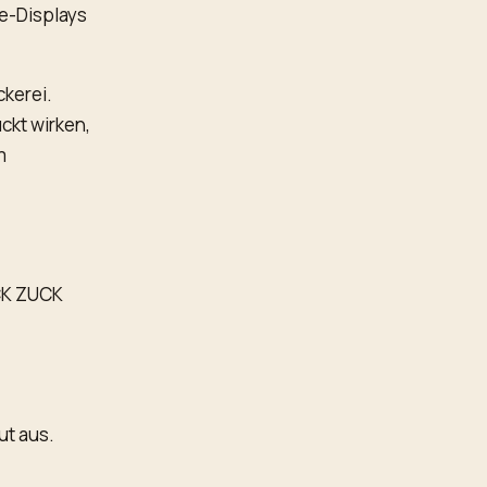
e-Displays
ckerei.
ckt wirken,
m
UCK ZUCK
ut aus.