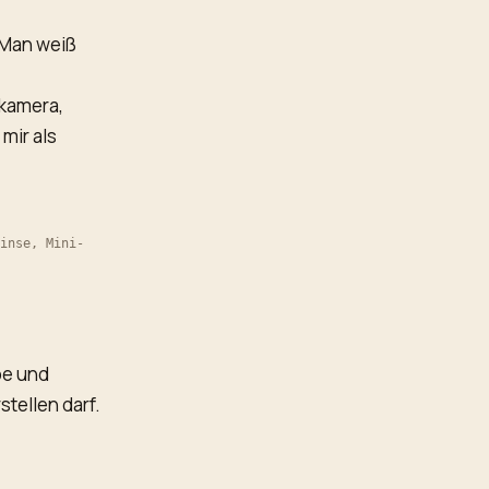
 Man weiß
tkamera,
mir als
inse, Mini-
be und
stellen darf.