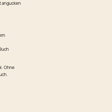
st angucken
nem
 Buch
ck. Ohne
uch.