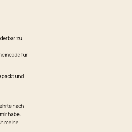
nderbar zu
heincode für
gepackt und
kehrte nach
 mir habe.
ch meine