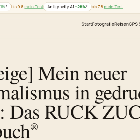
21%
*
bis 9.8.
mein Test
Antigravity A1
−28%
*
bis 7.8.
mein Test
Start
Fotografie
Reisen
GPS 
ige] Mein neuer
alismus in gedru
: Das RUCK ZU
buch®