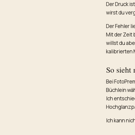
Der Druck is
wirst du ver
Der Fehler l
Mit der Zeit
willst du ab
kalibrierten 
So sieht
Bei FotoPre
Büchlein wä
Ich entschie
Hochglanzpa
Ich kann nic