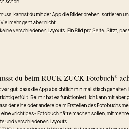
ch schon.
muss, kannst du mit der App die Bilder drehen, sortieren u
Viel mehr geht aber nicht.
 keine verschiedenen Layouts. Ein Bild pro Seite: Sitzt, pas
.
musst du beim RUCK ZUCK Fotobuch® ach
zwar gut, dass die App absichtlich minimalistisch gehalten i
ichtig erfüllt. Bei mir hat es funktioniert. Ich kann mir aber 
dass der eine oder andere beim Erstellen des Fotobuchs mer
eine »richtiges« Fotobuch hätte machen sollen, mit mehre
ite und verschiedenen Layouts.