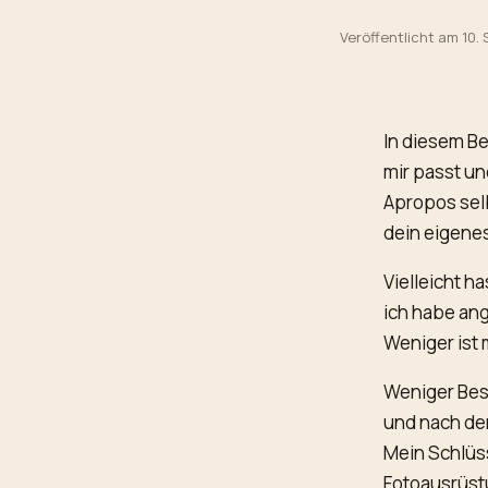
Veröffentlicht am 10.
In diesem Be
mir passt un
Apropos selb
dein eigene
Vielleicht h
ich habe ang
Weniger ist 
Weniger Besi
und nach der
Mein Schlüs
Fotoausrüst