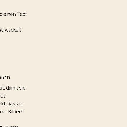
nd einen Text
st, wackelt
ten
st, damit sie
gut
kt, dass er
ren Bildern