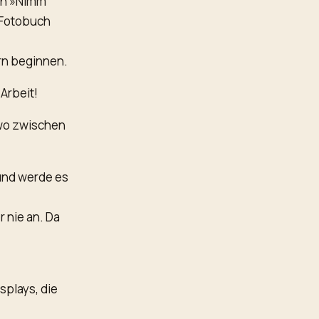
gen »Nimm
 Fotobuch
rn beginnen.
Arbeit!
dwo zwischen
 und werde es
r nie an. Da
splays, die