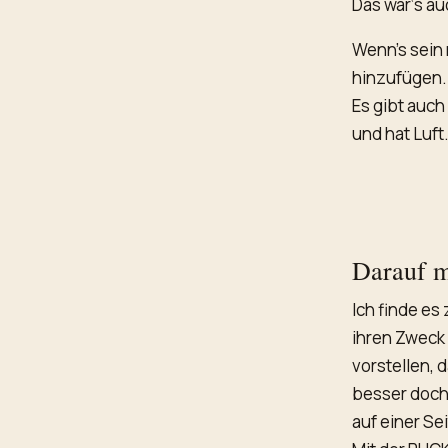
Das war‘s au
Wenn’s sein 
hinzufügen. 
Es gibt auch
und hat Luft
Darauf 
Ich finde es 
ihren Zweck r
vorstellen, 
besser doch 
auf einer Se