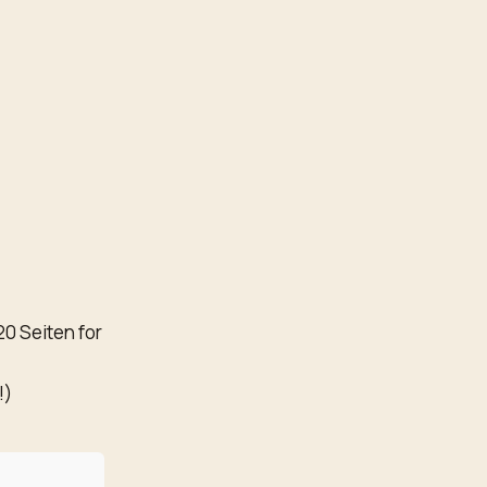
0 Seiten for
!)