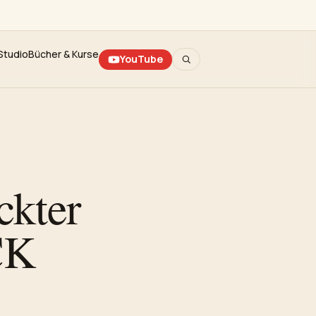
Studio
Bücher & Kurse
YouTube
Suche
ckter
CK