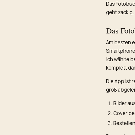
Das Fotobuch
geht zackig.
Das Foto
Am besten e
Smartphone 
Ich wählte b
komplett dam
Die App ist 
groß abgele
Bilder a
Cover b
Bestelle