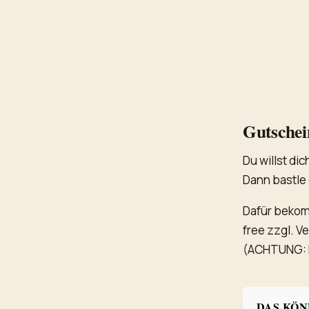
Gutschei
Du willst d
Dann bastle 
Dafür bekom
free zzgl. V
(ACHTUNG: Es
DAS KÖN