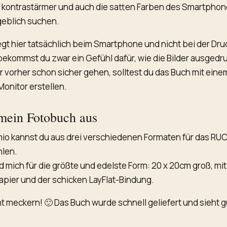
t kontrastärmer und auch die satten Farben des Smartphon
geblich suchen.
iegt hier tatsächlich beim Smartphone und nicht bei der Dru
 bekommst du zwar ein Gefühl dafür, wie die Bilder ausgedru
er vorher schon sicher gehen, solltest du das Buch mit eine
Monitor erstellen.
 mein Fotobuch aus
mio kannst du aus drei verschiedenen Formaten für das R
hlen.
d mich für die größte und edelste Form: 20 x 20cm groß, mit
pier und der schicken LayFlat-Bindung.
ht meckern! 🙂 Das Buch wurde schnell geliefert und sieht g