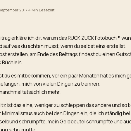
 September 2017
·
4 Min Lesezeit
itrag erkläre ich dir, warum das RUCK ZUCK Fotobuch ® wu
d auf was du achten musst, wenn du selbst eins erstellst.
st erstellen, am Ende des Beitrags findest du einen Gutsc
s Büchlein
ast du es mitbekommen, vor ein paar Monaten hat es mich 
efangen, mich von vielen Dingen zu trennen.
manchmal tatsächlich mehr.
tz ist das eine, weniger zu schleppen das andere und so 
 Minimalismus auch bei den Dingen ein, die ich ständig bei
selbund schrumpfte, mein Geldbeutel schrumpfte und au
ung schrumpfte.