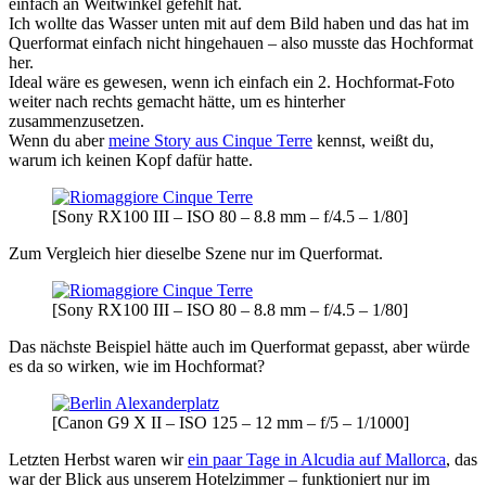
einfach an Weitwinkel gefehlt hat.
Ich wollte das Wasser unten mit auf dem Bild haben und das hat im
Querformat einfach nicht hingehauen – also musste das Hochformat
her.
Ideal wäre es gewesen, wenn ich einfach ein 2. Hochformat-Foto
weiter nach rechts gemacht hätte, um es hinterher
zusammenzusetzen.
Wenn du aber
meine Story aus Cinque Terre
kennst, weißt du,
warum ich keinen Kopf dafür hatte.
[Sony RX100 III – ISO 80 – 8.8 mm – f/4.5 – 1/80]
Zum Vergleich hier dieselbe Szene nur im Querformat.
[Sony RX100 III – ISO 80 – 8.8 mm – f/4.5 – 1/80]
Das nächste Beispiel hätte auch im Querformat gepasst, aber würde
es da so wirken, wie im Hochformat?
[Canon G9 X II – ISO 125 – 12 mm – f/5 – 1/1000]
Letzten Herbst waren wir
ein paar Tage in Alcudia auf Mallorca
, das
war der Blick aus unserem Hotelzimmer – funktioniert nur im