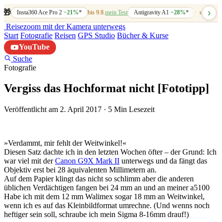
›
🎁
Insta360 Ace Pro 2
−21%
*
bis 9.8.
mein Test
Antigravity A1
−28%
*
bis 7.8.
mein
Reisezoom
mit der Kamera unterwegs
Start
Fotografie
Reisen
GPS Studio
Bücher & Kurse
YouTube
Suche
Fotografie
Vergiss das Hochformat nicht [Fototipp]
Veröffentlicht am 2. April 2017
·
5 Min Lesezeit
»Verdammt, mir fehlt der Weitwinkel!«
Diesen Satz dachte ich in den letzten Wochen öfter – der Grund: Ich
war viel mit der
Canon G9X Mark II
unterwegs und da fängt das
Objektiv erst bei 28 äquivalenten Millimetern an.
Auf dem Papier klingt das nicht so schlimm aber die anderen
üblichen Verdächtigen fangen bei 24 mm an und an meiner a5100
Habe ich mit dem 12 mm Walimex sogar 18 mm an Weitwinkel,
wenn ich es auf das Kleinbildformat umrechne. (Und wenns noch
heftiger sein soll, schraube ich mein Sigma 8-16mm drauf!)