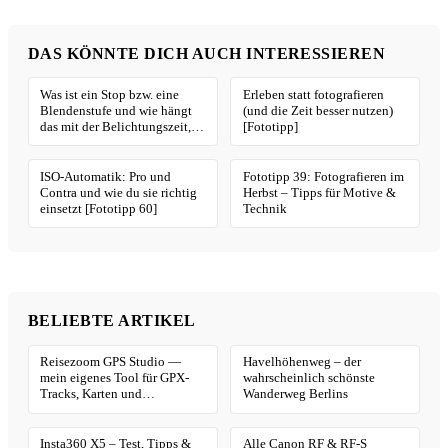
DAS KÖNNTE DICH AUCH INTERESSIEREN
Was ist ein Stop bzw. eine
Erleben statt fotografieren
Blendenstufe und wie hängt
(und die Zeit besser nutzen)
das mit der Belichtungszeit,
[Fototipp]
Blende und ISO zusammen
[Fototipp 66]
ISO-Automatik: Pro und
Fototipp 39: Fotografieren im
Contra und wie du sie richtig
Herbst – Tipps für Motive &
einsetzt [Fototipp 60]
Technik
BELIEBTE ARTIKEL
Reisezoom GPS Studio —
Havelhöhenweg – der
mein eigenes Tool für GPX-
wahrscheinlich schönste
Tracks, Karten und
Wanderweg Berlins
Geotagging
Insta360 X5 – Test, Tipps &
Alle Canon RF & RF-S