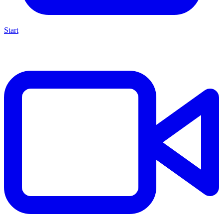
Start