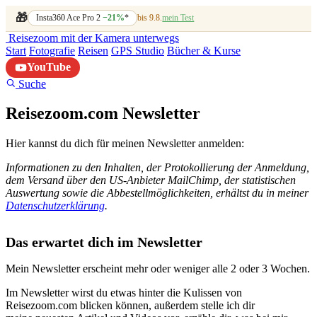
🎁
Insta360 Ace Pro 2
−21%
*
bis 9.8.
mein Test
Reisezoom
mit der Kamera unterwegs
Start
Fotografie
Reisen
GPS Studio
Bücher & Kurse
YouTube
Suche
Reisezoom.com Newsletter
Hier kannst du dich für meinen Newsletter anmelden:
Informationen zu den Inhalten, der Protokollierung der Anmeldung,
dem Versand über den US-Anbieter MailChimp, der statistischen
Auswertung sowie die Abbestellmöglichkeiten, erhältst du in meiner
Datenschutzerklärung
.
Das erwartet dich im Newsletter
Mein Newsletter erscheint mehr oder weniger alle 2 oder 3 Wochen.
Im Newsletter wirst du etwas hinter die Kulissen von
Reisezoom.com blicken können, außerdem stelle ich dir