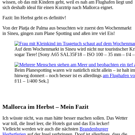
wissen, ob das mit Kindern geht, weil es nah am Flughafen liegt und
sich deshalb ideal für einen Kurztrip nach Mallorca eignet.
Fazit: Im Herbst geht es definitiv!
Von der Platja de Palma aus besuchten wir zuerst den Wochenmarkt
in Sineu, gingen zum Plane Spotting und aßen irre viel Eis!
Auf dem Wochenmarkt in Sineu wird nicht nur touristischer Kri
sogar Tiere! [Sony A65 SAL35F18 – ISO 100 – 35 mm – f/4 –
Beim Planespotting waren wir natürlich nicht allein – ist halt
hinweg donnert – noch besser ist es allerdings
am Flughafen vo
f/11 – 1/400 Sek.]
Mallorca im Herbst – Mein Fazit
Ich wüsste nicht, was man hätte besser machen sollen. Das Wetter
war toll, die Insel leer, die Hotels gut und das Eis lecker!
Vielleicht werden wir auch die nächsten
Brandenburger
Herbstferien
auf der Insel verbringen. Doof ist allerdings, dass die