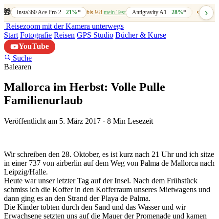
›
🎁
Insta360 Ace Pro 2
−21%
*
bis 9.8.
mein Test
Antigravity A1
−28%
*
bis 7.8.
mein
Reisezoom
mit der Kamera unterwegs
Start
Fotografie
Reisen
GPS Studio
Bücher & Kurse
YouTube
Suche
Balearen
Mallorca im Herbst: Volle Pulle
Familienurlaub
Veröffentlicht am 5. März 2017
·
8 Min Lesezeit
Wir schreiben den 28. Oktober, es ist kurz nach 21 Uhr und ich sitze
in einer 737 von airberlin auf dem Weg von Palma de Mallorca nach
Leipzig/Halle.
Heute war unser letzter Tag auf der Insel. Nach dem Frühstück
schmiss ich die Koffer in den Kofferraum unseres Mietwagens und
dann ging es an den Strand der Playa de Palma.
Die Kinder tobten durch den Sand und das Wasser und wir
Erwachsene setzten uns auf die Mauer der Promenade und kamen