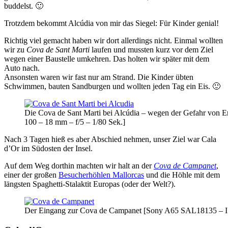
buddelst. 🙂
Trotzdem bekommt Alcúdia von mir das Siegel: Für Kinder genial!
Richtig viel gemacht haben wir dort allerdings nicht. Einmal wollten
wir zu
Cova de Sant Marti
laufen und mussten kurz vor dem Ziel
wegen einer Baustelle umkehren. Das holten wir später mit dem
Auto nach.
Ansonsten waren wir fast nur am Strand. Die Kinder übten
Schwimmen, bauten Sandburgen und wollten jeden Tag ein Eis. 🙂
Die Cova de Sant Marti bei Alcúdia – wegen der Gefahr von 
100 – 18 mm – f/5 – 1/80 Sek.]
Nach 3 Tagen hieß es aber Abschied nehmen, unser Ziel war Cala
d’Or im Südosten der Insel.
Auf dem Weg dorthin machten wir halt an der
Cova de Campanet
,
einer der großen
Besucherhöhlen Mallorcas
und die Höhle mit dem
längsten Spaghetti-Stalaktit Europas (oder der Welt?).
Der Eingang zur Cova de Campanet [Sony A65 SAL18135 – IS