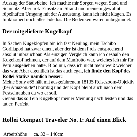
Auszug der Stativbeine. Ich machte mir Sorgen wegen Sand und
Schmutz. Aber trotz Einsatz am Strand und meinem gewohnt
rüpelhaften Umgang mit der Ausrüstung, kann ich nicht klagen. Es
funktioniert noch alles tadellos. Die Bedenken waren unbegründet.
Der mitgelieferte Kugelkopf
In Sachen Kugeklöpfen bin ich fast Neuling, mein Tschibo-
Gorillapod hat zwar einen, aber der ist dem Preis entsprechend
absolut unbrauchbar. Als einzigen Vergleich kann ich deshalb den
Kugelkopf nehmen, der auf dem Manfrotto war, welches ich mir für
Peru ausgeliehen hatte. Blöd nur, dass ich nicht mehr weiß welcher
das war. Aber eigentlich ist das auch egal,
ich finde den Kopf des
Rollei Stativs nämlich besser!
Meine Sony a65 hält mit ausgefahrenem 18135 Reisezoom-Objektiv
(bei Amazon.de*) bombig und der Kopf bleibt auch nach dem
Festschrauben da wo er soll.
Genau das soll ein Kugelkopf meiner Meinung nach leisten und das
tut er: Perfekt.
Rollei Compact Traveler No. I: Auf einen Blick
Arbeitshöhe
ca. 32 – 140cm