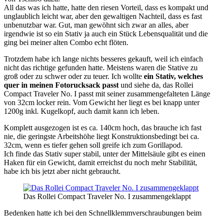
All das was ich hatte, hatte den riesen Vorteil, dass es kompakt und
unglaublich leicht war, aber den gewaltigen Nachteil, dass es fast
unbenutzbar war. Gut, man gewöhnt sich zwar an alles, aber
irgendwie ist so ein Stativ ja auch ein Stück Lebensqualität und die
ging bei meiner alten Combo echt flöten.
Trotzdem habe ich lange nichts besseres gekauft, weil ich einfach
nicht das richtige gefunden hatte. Meistens waren die Stative zu
groß oder zu schwer oder zu teuer. Ich wollte
ein Stativ, welches
quer in meinen Fotorucksack passt
und siehe da, das Rollei
Compact Traveler No. I passt mit seiner zusammengefalteten Länge
von 32cm locker rein. Vom Gewicht her liegt es bei knapp unter
1200g inkl. Kugelkopf, auch damit kann ich leben.
Komplett ausgezogen ist es ca. 140cm hoch, das brauche ich fast
nie, die geringste Arbeitshöhe liegt Konstruktionsbedingt bei ca.
32cm, wenn es tiefer gehen soll greife ich zum Gorillapod.
Ich finde das Stativ super stabil, unter der Mittelsäule gibt es einen
Haken für ein Gewicht, damit erreichst du noch mehr Stabilität,
habe ich bis jetzt aber nicht gebraucht.
Das Rollei Compact Traveler No. I zusammengeklappt
Bedenken hatte ich bei den Schnellklemmverschraubungen beim