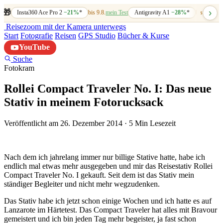
›
🎁
Insta360 Ace Pro 2
−21%
*
bis 9.8.
mein Test
Antigravity A1
−28%
*
bis 7.8.
mein
Reisezoom
mit der Kamera unterwegs
Start
Fotografie
Reisen
GPS Studio
Bücher & Kurse
YouTube
Suche
Fotokram
Rollei Compact Traveler No. I: Das neue
Stativ in meinem Fotorucksack
Veröffentlicht am 26. Dezember 2014
·
5 Min Lesezeit
Nach dem ich jahrelang immer nur billige Stative hatte, habe ich
endlich mal etwas mehr ausgegeben und mir das Reisestativ Rollei
Compact Traveler No. I gekauft. Seit dem ist das Stativ mein
ständiger Begleiter und nicht mehr wegzudenken.
Das Stativ habe ich jetzt schon einige Wochen und ich hatte es auf
Lanzarote im Härtetest. Das Compact Traveler hat alles mit Bravour
gemeistert und ich bin jeden Tag mehr begeister, ja fast schon