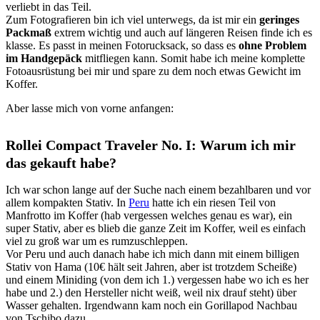
verliebt in das Teil.
Zum Fotografieren bin ich viel unterwegs, da ist mir ein
geringes
Packmaß
extrem wichtig und auch auf längeren Reisen finde ich es
klasse. Es passt in meinen Fotorucksack, so dass es
ohne Problem
im Handgepäck
mitfliegen kann. Somit habe ich meine komplette
Fotoausrüstung bei mir und spare zu dem noch etwas Gewicht im
Koffer.
Aber lasse mich von vorne anfangen:
Rollei Compact Traveler No. I: Warum ich mir
das gekauft habe?
Ich war schon lange auf der Suche nach einem bezahlbaren und vor
allem kompakten Stativ. In
Peru
hatte ich ein riesen Teil von
Manfrotto im Koffer (hab vergessen welches genau es war), ein
super Stativ, aber es blieb die ganze Zeit im Koffer, weil es einfach
viel zu groß war um es rumzuschleppen.
Vor Peru und auch danach habe ich mich dann mit einem billigen
Stativ von Hama (10€ hält seit Jahren, aber ist trotzdem Scheiße)
und einem Miniding (von dem ich 1.) vergessen habe wo ich es her
habe und 2.) den Hersteller nicht weiß, weil nix drauf steht) über
Wasser gehalten. Irgendwann kam noch ein Gorillapod Nachbau
von Tschibo dazu.