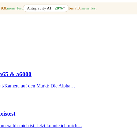
 9.8.
mein Test
Antigravity A1
−28%
*
bis 7.8.
mein Test
, a65 & a6000
ount-Kamera auf den Markt: Die Alpha…
xistest
mera für mich ist. Jetzt konnte ich mich…