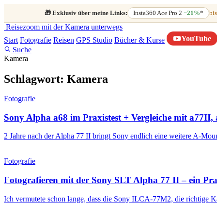
🎁
Exklusiv über meine Links:
Insta360 Ace Pro 2
−21%
*
bis
Reisezoom
mit der Kamera unterwegs
YouTube
Start
Fotografie
Reisen
GPS Studio
Bücher & Kurse
Suche
Kamera
Schlagwort:
Kamera
Fotografie
Sony Alpha a68 im Praxistest + Vergleiche mit a77II
2 Jahre nach der Alpha 77 II bringt Sony endlich eine weitere A-M
Fotografie
Fotografieren mit der Sony SLT Alpha 77 II – ein Pra
Ich vermutete schon lange, dass die Sony ILCA-77M2, die richtige Ka