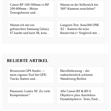
Canon RF 100-500mm vs RF
Warum ist der Selfiestick bei
200-800mm – Meine
360°-Kameras unsichtbar?
Testergebnisse und
Empfehlungen
Warum ich mir ein
Langzeit-Test: Insta360 ONE
gebrauchtes Samsung Galaxy
X2 – Kamera für neue
S7 kaufte und kein S8, kein
Kreativität (+ Vergleich mit
iPhone und Co.
ONE R)
BELIEBTE ARTIKEL
Reisezoom GPS Studio —
Havelhöhenweg – der
mein eigenes Tool für GPX-
wahrscheinlich schönste
Tracks, Karten und
Wanderweg Berlins
Geotagging
Panasonic Lumix S9: Zu viele
Alle Canon RF & RF-S
Kompromisse?
Objektive plus Autofokus-
Fremdobjektive: Tests, Finder
& Kaufhilfe