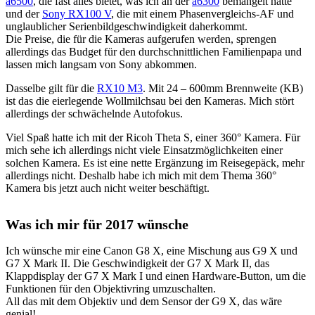
a6500
, die fast alles bietet, was ich an der
a6300
bemängelt hatte
und der
Sony RX100 V
, die mit einem Phasenvergleichs-AF und
unglaublicher Serienbildgeschwindigkeit daherkommt.
Die Preise, die für die Kameras aufgerufen werden, sprengen
allerdings das Budget für den durchschnittlichen Familienpapa und
lassen mich langsam von Sony abkommen.
Dasselbe gilt für die
RX10 M3
. Mit 24 – 600mm Brennweite (KB)
ist das die eierlegende Wollmilchsau bei den Kameras. Mich stört
allerdings der schwächelnde Autofokus.
Viel Spaß hatte ich mit der Ricoh Theta S, einer 360° Kamera. Für
mich sehe ich allerdings nicht viele Einsatzmöglichkeiten einer
solchen Kamera. Es ist eine nette Ergänzung im Reisegepäck, mehr
allerdings nicht. Deshalb habe ich mich mit dem Thema 360°
Kamera bis jetzt auch nicht weiter beschäftigt.
Was ich mir für 2017 wünsche
Ich wünsche mir eine Canon G8 X, eine Mischung aus G9 X und
G7 X Mark II. Die Geschwindigkeit der G7 X Mark II, das
Klappdisplay der G7 X Mark I und einen Hardware-Button, um die
Funktionen für den Objektivring umzuschalten.
All das mit dem Objektiv und dem Sensor der G9 X, das wäre
genial!