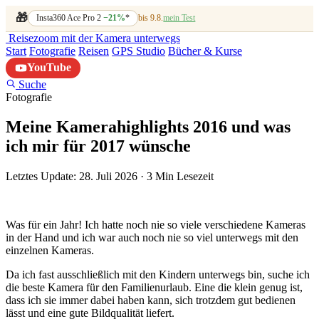
🎁
Insta360 Ace Pro 2
−21%
*
bis 9.8.
mein Test
Reisezoom
mit der Kamera unterwegs
Start
Fotografie
Reisen
GPS Studio
Bücher & Kurse
YouTube
Suche
Fotografie
Meine Kamerahighlights 2016 und was
ich mir für 2017 wünsche
Letztes Update: 28. Juli 2026
·
3 Min Lesezeit
Was für ein Jahr! Ich hatte noch nie so viele verschiedene Kameras
in der Hand und ich war auch noch nie so viel unterwegs mit den
einzelnen Kameras.
Da ich fast ausschließlich mit den Kindern unterwegs bin, suche ich
die beste Kamera für den Familienurlaub. Eine die klein genug ist,
dass ich sie immer dabei haben kann, sich trotzdem gut bedienen
lässt und eine gute Bildqualität liefert.