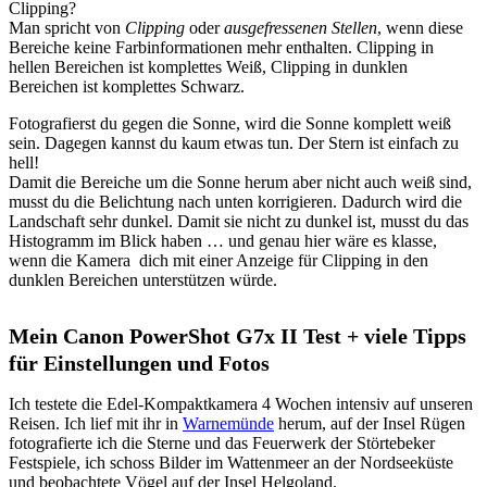
Clipping?
Man spricht von
Clipping
oder
ausgefressenen Stellen
, wenn diese
Bereiche keine Farbinformationen mehr enthalten. Clipping in
hellen Bereichen ist komplettes Weiß, Clipping in dunklen
Bereichen ist komplettes Schwarz.
Fotografierst du gegen die Sonne, wird die Sonne komplett weiß
sein. Dagegen kannst du kaum etwas tun. Der Stern ist einfach zu
hell!
Damit die Bereiche um die Sonne herum aber nicht auch weiß sind,
musst du die Belichtung nach unten korrigieren. Dadurch wird die
Landschaft sehr dunkel. Damit sie nicht zu dunkel ist, musst du das
Histogramm im Blick haben … und genau hier wäre es klasse,
wenn die Kamera dich mit einer Anzeige für Clipping in den
dunklen Bereichen unterstützen würde.
Mein Canon PowerShot G7x II Test + viele Tipps
für Einstellungen und Fotos
Ich testete die Edel-Kompaktkamera 4 Wochen intensiv auf unseren
Reisen. Ich lief mit ihr in
Warnemünde
herum, auf der Insel Rügen
fotografierte ich die Sterne und das Feuerwerk der Störtebeker
Festspiele, ich schoss Bilder im Wattenmeer an der Nordseeküste
und beobachtete Vögel auf der Insel Helgoland.