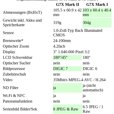
G7X Mark II
G7X Mark I
105.5 x 60.9 x 42
103 x 60.4 x 40.4
Abmessungen (BxHxT)
mm
mm
Gewicht inkl. Akku und
319g
304g
Speicherkarte
1.0-Zoll-Typ Back Illuminated
Sensor
CMOS
Brennweite*
24-100mm
Optischer Zoom
4.2fach
Display
3" 1.040.000 Pixel 3:2
LCD Schwenkbar
180°/45°
180°
Optischer Sucher
nein
nein
Bildprozessor
DIGIC 7
DIGIC 6
Zubehörschuh
nein
nein
Video
35Mbit/s MPEG-4 AVC / H.264
ja (nicht
ND Filter
ja
automatisch)
Wi-Fi & NFC
ja
ja
Panoramafunktion
nein
nein
6.5 JPEG / 1
Serienbild Bilder/Sek
8 JPEG & Raw
Raw