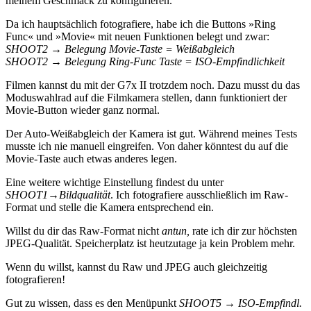
meinem Geschmack zu konfigurieren.
Da ich hauptsächlich fotografiere, habe ich die Buttons »Ring
Func« und »Movie« mit neuen Funktionen belegt und zwar:
SHOOT2 → Belegung Movie-Taste = Weißabgleich
SHOOT2 → Belegung Ring-Func Taste = ISO-Empfindlichkeit
Filmen kannst du mit der G7x II trotzdem noch. Dazu musst du das
Moduswahlrad auf die Filmkamera stellen, dann funktioniert der
Movie-Button wieder ganz normal.
Der Auto-Weißabgleich der Kamera ist gut. Während meines Tests
musste ich nie manuell eingreifen. Von daher könntest du auf die
Movie-Taste auch etwas anderes legen.
Eine weitere wichtige Einstellung findest du unter
SHOOT1→Bildqualität
. Ich fotografiere ausschließlich im Raw-
Format und stelle die Kamera entsprechend ein.
Willst du dir das Raw-Format nicht
antun,
rate ich dir zur höchsten
JPEG-Qualität. Speicherplatz ist heutzutage ja kein Problem mehr.
Wenn du willst, kannst du Raw und JPEG auch gleichzeitig
fotografieren!
Gut zu wissen, dass es den Menüpunkt
SHOOT5 → ISO-Empfindl.