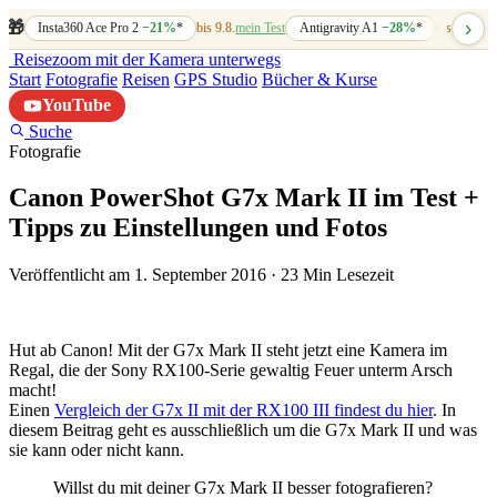
›
🎁
Insta360 Ace Pro 2
−21%
*
bis 9.8.
mein Test
Antigravity A1
−28%
*
bis 7.8.
mein
Reisezoom
mit der Kamera unterwegs
Start
Fotografie
Reisen
GPS Studio
Bücher & Kurse
YouTube
Suche
Fotografie
Canon PowerShot G7x Mark II im Test +
Tipps zu Einstellungen und Fotos
Veröffentlicht am 1. September 2016
·
23 Min Lesezeit
Hut ab Canon! Mit der G7x Mark II steht jetzt eine Kamera im
Regal, die der Sony RX100-Serie gewaltig Feuer unterm Arsch
macht!
Einen
Vergleich der G7x II mit der RX100 III findest du hier
. In
diesem Beitrag geht es ausschließlich um die G7x Mark II und was
sie kann oder nicht kann.
Willst du mit deiner G7x Mark II besser fotografieren?