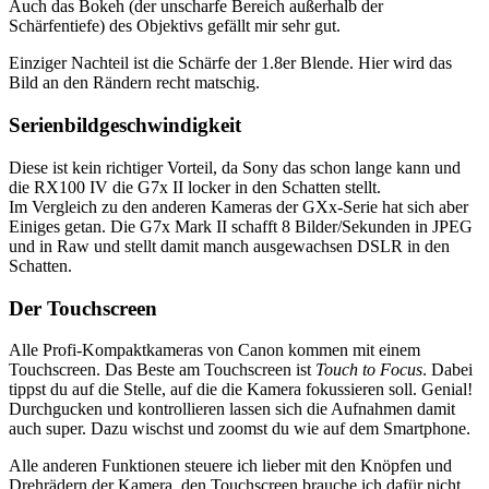
Auch das Bokeh (der unscharfe Bereich außerhalb der
Schärfentiefe) des Objektivs gefällt mir sehr gut.
Einziger Nachteil ist die Schärfe der 1.8er Blende. Hier wird das
Bild an den Rändern recht matschig.
Serienbildgeschwindigkeit
Diese ist kein richtiger Vorteil, da Sony das schon lange kann und
die RX100 IV die G7x II locker in den Schatten stellt.
Im Vergleich zu den anderen Kameras der GXx-Serie hat sich aber
Einiges getan. Die G7x Mark II schafft 8 Bilder/Sekunden in JPEG
und in Raw und stellt damit manch ausgewachsen DSLR in den
Schatten.
Der Touchscreen
Alle Profi-Kompaktkameras von Canon kommen mit einem
Touchscreen. Das Beste am Touchscreen ist
Touch to Focus
. Dabei
tippst du auf die Stelle, auf die die Kamera fokussieren soll. Genial!
Durchgucken und kontrollieren lassen sich die Aufnahmen damit
auch super. Dazu wischst und zoomst du wie auf dem Smartphone.
Alle anderen Funktionen steuere ich lieber mit den Knöpfen und
Drehrädern der Kamera, den Touchscreen brauche ich dafür nicht.