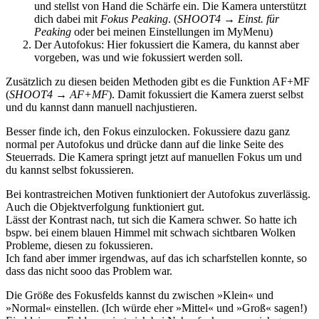
und stellst von Hand die Schärfe ein. Die Kamera unterstützt
dich dabei mit
Fokus Peaking
. (
SHOOT4 → Einst. für
Peaking
oder bei meinen Einstellungen im MyMenu)
Der Autofokus: Hier fokussiert die Kamera, du kannst aber
vorgeben, was und wie fokussiert werden soll.
Zusätzlich zu diesen beiden Methoden gibt es die Funktion AF+MF
(
SHOOT4 → AF+MF
). Damit fokussiert die Kamera zuerst selbst
und du kannst dann manuell nachjustieren.
Besser finde ich, den Fokus einzulocken. Fokussiere dazu ganz
normal per Autofokus und drücke dann auf die linke Seite des
Steuerrads. Die Kamera springt jetzt auf manuellen Fokus um und
du kannst selbst fokussieren.
Bei kontrastreichen Motiven funktioniert der Autofokus zuverlässig.
Auch die Objektverfolgung funktioniert gut.
Lässt der Kontrast nach, tut sich die Kamera schwer. So hatte ich
bspw. bei einem blauen Himmel mit schwach sichtbaren Wolken
Probleme, diesen zu fokussieren.
Ich fand aber immer irgendwas, auf das ich scharfstellen konnte, so
dass das nicht sooo das Problem war.
Die Größe des Fokusfelds kannst du zwischen »Klein« und
»Normal« einstellen. (Ich würde eher »Mittel« und »Groß« sagen!)