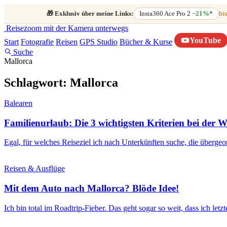
🎁
Exklusiv über meine Links:
Insta360 Ace Pro 2
−21%
*
bis
Reisezoom
mit der Kamera unterwegs
YouTube
Start
Fotografie
Reisen
GPS Studio
Bücher & Kurse
Suche
Mallorca
Schlagwort:
Mallorca
Balearen
Familienurlaub: Die 3 wichtigsten Kriterien bei der W
Egal, für welches Reiseziel ich nach Unterkünften suche, die übergeo
Reisen & Ausflüge
Mit dem Auto nach Mallorca? Blöde Idee!
Ich bin total im Roadtrip-Fieber. Das geht sogar so weit, dass ich l