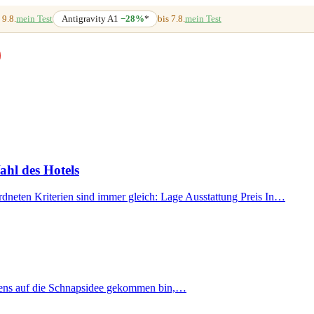
 9.8.
mein Test
Antigravity A1
−28%
*
bis 7.8.
mein Test
ahl des Hotels
rdneten Kriterien sind immer gleich: Lage Ausstattung Preis In…
etztens auf die Schnapsidee gekommen bin,…