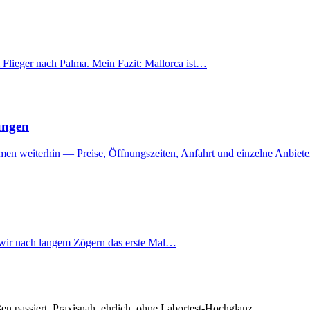
 Flieger nach Palma. Mein Fazit: Mallorca ist…
ungen
mmen weiterhin — Preise, Öffnungszeiten, Anfahrt und einzelne Anbie
d wir nach langem Zögern das erste Mal…
en passiert. Praxisnah, ehrlich, ohne Labortest-Hochglanz.