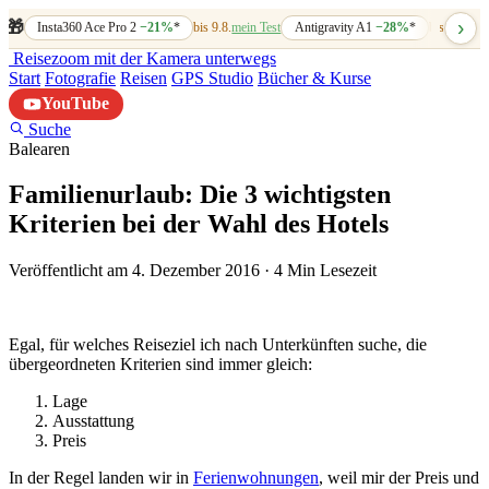
›
🎁
Insta360 Ace Pro 2
−21%
*
bis 9.8.
mein Test
Antigravity A1
−28%
*
bis 7.8.
mein
Reisezoom
mit der Kamera unterwegs
Start
Fotografie
Reisen
GPS Studio
Bücher & Kurse
YouTube
Suche
Balearen
Familienurlaub: Die 3 wichtigsten
Kriterien bei der Wahl des Hotels
Veröffentlicht am 4. Dezember 2016
·
4 Min Lesezeit
Egal, für welches Reiseziel ich nach Unterkünften suche, die
übergeordneten Kriterien sind immer gleich:
Lage
Ausstattung
Preis
In der Regel landen wir in
Ferienwohnungen
, weil mir der Preis und