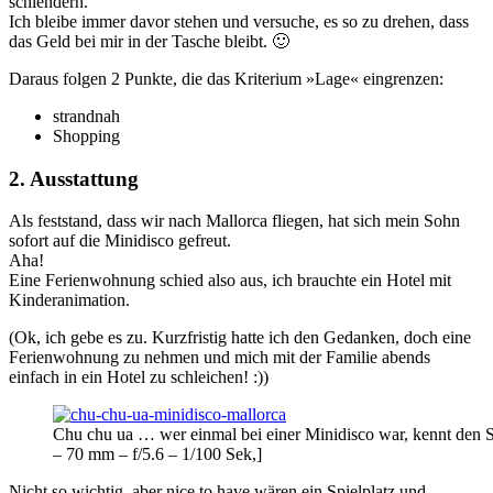
schlendern.
Ich bleibe immer davor stehen und versuche, es so zu drehen, dass
das Geld bei mir in der Tasche bleibt. 🙂
Daraus folgen 2 Punkte, die das Kriterium »Lage« eingrenzen:
strandnah
Shopping
2. Ausstattung
Als feststand, dass wir nach Mallorca fliegen, hat sich mein Sohn
sofort auf die Minidisco gefreut.
Aha!
Eine Ferienwohnung schied also aus, ich brauchte ein Hotel mit
Kinderanimation.
(Ok, ich gebe es zu. Kurzfristig hatte ich den Gedanken, doch eine
Ferienwohnung zu nehmen und mich mit der Familie abends
einfach in ein Hotel zu schleichen! :))
Chu chu ua … wer einmal bei einer Minidisco war, kennt den
– 70 mm – f/5.6 – 1/100 Sek,]
Nicht so wichtig, aber nice to have wären ein Spielplatz und