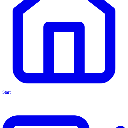
Start