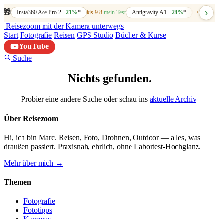
›
🎁
Insta360 Ace Pro 2
−21%
*
bis 9.8.
mein Test
Antigravity A1
−28%
*
bis 7.8.
mein
Reisezoom
mit der Kamera unterwegs
Start
Fotografie
Reisen
GPS Studio
Bücher & Kurse
YouTube
Suche
Nichts gefunden.
Probier eine andere Suche oder schau ins
aktuelle Archiv
.
Über Reisezoom
Hi, ich bin Marc. Reisen, Foto, Drohnen, Outdoor — alles, was
draußen passiert. Praxisnah, ehrlich, ohne Labortest-Hochglanz.
Mehr über mich →
Themen
Fotografie
Fototipps
Kameras