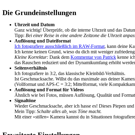
Die Grundeinstellungen
Uhrzeit und Datum
Ganz wichtig! Überprüfe, ob die interne Uhrzeit und das Datu
Tipp:
Bei einer Reise in eine andere Zeitzone die Uhrzeit anpas
Auflösung und Dateiformat
Ich fotografiere ausschließlich im RAW-Format
, kann deine Ka
Ich kenne keinen Grund, wieso du dich mit weniger zufriedeng
Kleine Korrektur:
Dank dem
Kommentar von Patrick
kenne ich
das Rauschen reduziert und der Dynamikumfang erhöht werde
Seitenverhältnis
Ich fotografiere in 3:2, das klassische Kleinbild-Verhältnis.
Ist Geschmacksache. Willst du das maximale aus deiner Kamera h
(Vollformat und APS-C = 3:2; Mittelformat, viele Kompaktkam
Auflösung und Format für Videos
Ähnlich wie bei Fotos, müssen Auflösung, Qualität und Format
Signaltöne
Wieder Geschmacksache, aber ich hasse es! Dieses Piepen und
Mein Tipp:
Schalte alles ab, was Töne macht.
Mit einer »
stillen
« Kamera kannst du in Situationen fotografier
Erweiterte Einstellungen