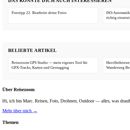
DAS KÖNNTE DICH AUCH INTERESSIEREN
Fototipp 22: Bearbeite deine Fotos
ISO-Automatik:
richtig einsetz
BELIEBTE ARTIKEL
Reisezoom GPS Studio — mein eigenes Tool für
Havelhöhenweg
GPX-Tracks, Karten und Geotagging
Wanderweg Ber
Über Reisezoom
Hi, ich bin Marc. Reisen, Foto, Drohnen, Outdoor — alles, was drauß
Mehr über mich →
Themen