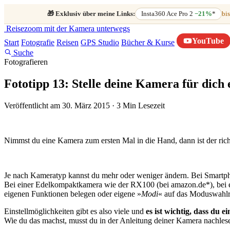
🎁
Exklusiv über meine Links:
Insta360 Ace Pro 2
−21%
*
bis
Reisezoom
mit der Kamera unterwegs
YouTube
Start
Fotografie
Reisen
GPS Studio
Bücher & Kurse
Suche
Fotografieren
Fototipp 13: Stelle deine Kamera für dich 
Veröffentlicht am 30. März 2015
·
3 Min Lesezeit
Nimmst du eine Kamera zum ersten Mal in die Hand, dann ist der rich
Je nach Kameratyp kannst du mehr oder weniger ändern. Bei Smartph
Bei einer Edelkompaktkamera wie der RX100 (bei amazon.de*), bei e
eigenen Funktionen belegen oder eigene »
Modi
« auf das Moduswahlr
Einstellmöglichkeiten gibt es also viele und
es ist wichtig, dass du e
Wie du das machst, musst du in der Anleitung deiner Kamera nachles