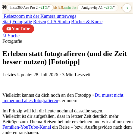
›
🎁
Insta360 Ace Pro 2
−21%
*
bis 9.8.
mein Test
Antigravity A1
−28%
*
bis 7.8.
mein
Reisezoom
mit der Kamera unterwegs
Start
Fotografie
Reisen
GPS Studio
Bücher & Kurse
YouTube
Suche
Fotografie
Erleben statt fotografieren (und die Zeit
besser nutzen) [Fototipp]
Letztes Update: 28. Juli 2026
·
3 Min Lesezeit
Vielleicht kannst du dich noch an den Fototipp »
Du musst nicht
immer und alles fotografieren
« erinnern.
Im Prinzip will ich dir heute nochmal dasselbe sagen.
Vielleicht ist dir aufgefallen, dass in letzter Zeit deutlich mehr
Beiträge zum Thema Reisen bei mir erscheinen und wir auf unserem
Familien-YouTube-Kanal
ein Reise – bzw. Ausflugsvideo nach dem
anderen raushauen.