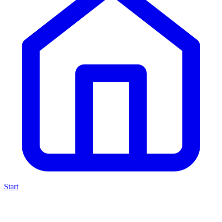
Start