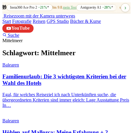
›
🎁
Insta360 Ace Pro 2
−21%
*
bis 9.8.
mein Test
Antigravity A1
−28%
*
bis 7.8.
mein
Reisezoom
mit der Kamera unterwegs
Start
Fotografie
Reisen
GPS Studio
Bücher & Kurse
YouTube
Suche
Mittelmeer
Schlagwort:
Mittelmeer
Balearen
Familienurlaub: Die 3 wichtigsten Kriterien bei der
Wahl des Hotels
Egal, für welches Reiseziel ich nach Unterkünften suche, die
übergeordneten Kriterien sind immer gleich: Lage Ausstattung Preis
In…
Balearen
Höhlen auf Mallorca: Meine Erfahrung + 2