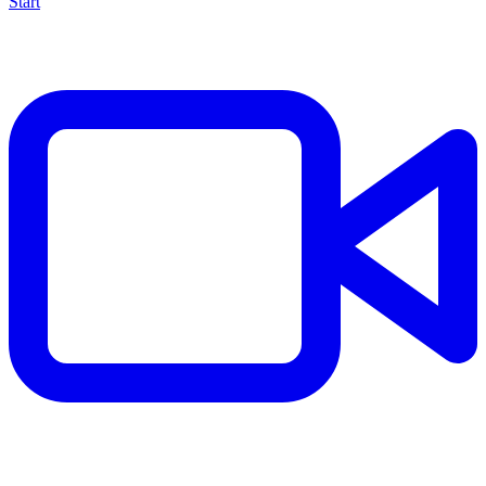
Start