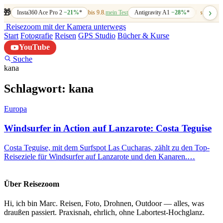
›
🎁
Insta360 Ace Pro 2
−21%
*
bis 9.8.
mein Test
Antigravity A1
−28%
*
bis 7.8.
mein
Reisezoom
mit der Kamera unterwegs
Start
Fotografie
Reisen
GPS Studio
Bücher & Kurse
YouTube
Suche
kana
Schlagwort:
kana
Europa
Windsurfer in Action auf Lanzarote: Costa Teguise
Costa Teguise, mit dem Surfspot Las Cucharas, zählt zu den Top-
Reiseziele für Windsurfer auf Lanzarote und den Kanaren.…
Über Reisezoom
Hi, ich bin Marc. Reisen, Foto, Drohnen, Outdoor — alles, was
draußen passiert. Praxisnah, ehrlich, ohne Labortest-Hochglanz.