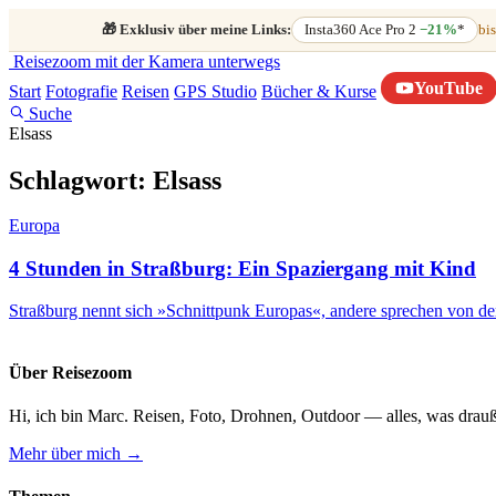
🎁
Exklusiv über meine Links:
Insta360 Ace Pro 2
−21%
*
bis
Reisezoom
mit der Kamera unterwegs
YouTube
Start
Fotografie
Reisen
GPS Studio
Bücher & Kurse
Suche
Elsass
Schlagwort:
Elsass
Europa
4 Stunden in Straßburg: Ein Spaziergang mit Kind
Straßburg nennt sich »Schnittpunk Europas«, andere sprechen von der 
Über Reisezoom
Hi, ich bin Marc. Reisen, Foto, Drohnen, Outdoor — alles, was drauß
Mehr über mich →