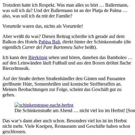
Trotzdem hatte ich Respekt. Was man alles so hört … Ballermann,
was soll ich da? Und der Ballermann ist an der Platja de Palma …
also, was soll ich da mit der Familie?
Vorurteile waren das, nichts als Vorurteile!
Aber weißt du was? Diesen Beitrag schreibe ich gerade auf dem
Balkon des Hotels
Pabisa Bali
, direkt hinter der Schinkenstraße (die
eigentlich
Carrer del Pare Bartomeu Salve
heißt).
Ich kann den
Bierkönig
sehen und hören, daneben das Bamboleo …
auf den Leinwänden läuft Fußball und aus den Boxen dröhnt flache
Bierzeltmusik.
Auf der Straße drehen Straßenhändler den Gästen und Passanten
grellbunte Hüte, Sonnenbrillen und komische Stofftieraffen an.
Meinen Beobachtungen zur Folge, scheint das Geschäft gut zu
gehen.
Die Schinkenstraße am Abend … nicht viel los im Herbst! [S
Das war‘s dann aber auch schon. Besonders viel los ist im Herbst
nicht mehr. Viele Kneipen, Restaurants und Geschäfte haben schon
geschlossen.