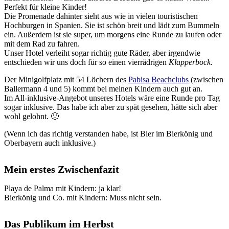
Perfekt für kleine Kinder!
Die Promenade dahinter sieht aus wie in vielen touristischen
Hochburgen in Spanien. Sie ist schön breit und lädt zum Bummeln
ein. Außerdem ist sie super, um morgens eine Runde zu laufen oder
mit dem Rad zu fahren.
Unser Hotel verleiht sogar richtig gute Räder, aber irgendwie
entschieden wir uns doch für so einen vierrädrigen
Klapperbock
.
Der Minigolfplatz mit 54 Löchern des
Pabisa Beachclubs
(zwischen
Ballermann 4 und 5) kommt bei meinen Kindern auch gut an.
Im All-inklusive-Angebot unseres Hotels wäre eine Runde pro Tag
sogar inklusive. Das habe ich aber zu spät gesehen, hätte sich aber
wohl gelohnt. 🙂
(Wenn ich das richtig verstanden habe, ist Bier im Bierkönig und
Oberbayern auch inklusive.)
Mein erstes Zwischenfazit
Playa de Palma mit Kindern: ja klar!
Bierkönig und Co. mit Kindern: Muss nicht sein.
Das Publikum im Herbst