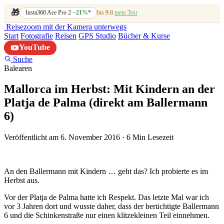
🎁
Insta360 Ace Pro 2
−21%
*
bis 9.8.
mein Test
Reisezoom
mit der Kamera unterwegs
Start
Fotografie
Reisen
GPS Studio
Bücher & Kurse
YouTube
Suche
Balearen
Mallorca im Herbst: Mit Kindern an der
Platja de Palma (direkt am Ballermann
6)
Veröffentlicht am 6. November 2016
·
6 Min Lesezeit
An den Ballermann mit Kindern … geht das? Ich probierte es im
Herbst aus.
Vor der Platja de Palma hatte ich Respekt. Das letzte Mal war ich
vor 3 Jahren dort und wusste daher, dass der berüchtigte Ballermann
6 und die Schinkenstraße nur einen klitzekleinen Teil einnehmen.