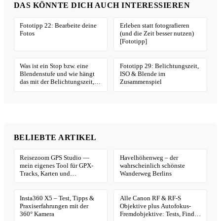
DAS KÖNNTE DICH AUCH INTERESSIEREN
Fototipp 22: Bearbeite deine
Erleben statt fotografieren
Fotos
(und die Zeit besser nutzen)
[Fototipp]
Was ist ein Stop bzw. eine
Fototipp 29: Belichtungszeit,
Blendenstufe und wie hängt
ISO & Blende im
das mit der Belichtungszeit,
Zusammenspiel
Blende und ISO zusammen
[Fototipp 66]
BELIEBTE ARTIKEL
Reisezoom GPS Studio —
Havelhöhenweg – der
mein eigenes Tool für GPX-
wahrscheinlich schönste
Tracks, Karten und
Wanderweg Berlins
Geotagging
Insta360 X5 – Test, Tipps &
Alle Canon RF & RF-S
Praxiserfahrungen mit der
Objektive plus Autofokus-
360° Kamera
Fremdobjektive: Tests, Finder