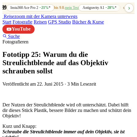
›
🎁
Insta360 Ace Pro 2
−21%
*
bis 9.8.
mein Test
Antigravity A1
−28%
*
bis 7.8.
mein
Reisezoom
mit der Kamera unterwegs
Start
Fotografie
Reisen
GPS Studio
Bücher & Kurse
YouTube
Suche
Fotografieren
Fototipp 25: Warum du die
Streulichtblende auf das Objektiv
schrauben sollst
Veröffentlicht am 22. Juni 2015
·
3 Min Lesezeit
Der Nutzen der Streulichtblende wird oft unterschätzt. Dabei hilft
dir dieses Stück Plastik, bessere Bilder zu machen und schützt dein
Objektiv!
Kurz und Knapp:
Schraube die Streulichtblende immer auf dein Objektiv, sie ist