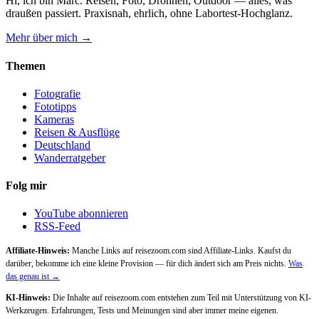
Hi, ich bin Marc. Reisen, Foto, Drohnen, Outdoor — alles, was
draußen passiert. Praxisnah, ehrlich, ohne Labortest-Hochglanz.
Mehr über mich →
Themen
Fotografie
Fototipps
Kameras
Reisen & Ausflüge
Deutschland
Wanderratgeber
Folg mir
YouTube abonnieren
RSS-Feed
Affiliate-Hinweis:
Manche Links auf reisezoom.com sind Affiliate-Links. Kaufst du
darüber, bekomme ich eine kleine Provision — für dich ändert sich am Preis nichts.
Was
das genau ist →
KI-Hinweis:
Die Inhalte auf reisezoom.com entstehen zum Teil mit Unterstützung von KI-
Werkzeugen. Erfahrungen, Tests und Meinungen sind aber immer meine eigenen.