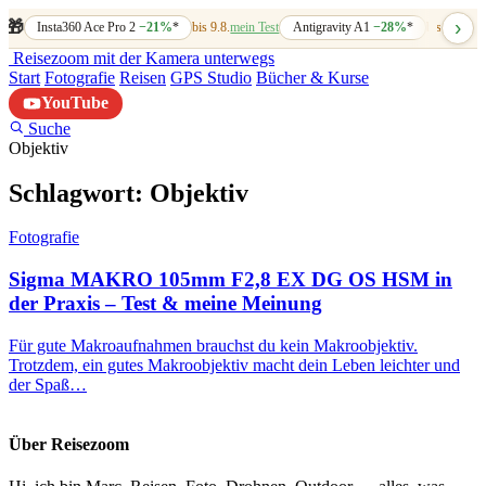
›
🎁
Insta360 Ace Pro 2
−21%
*
bis 9.8.
mein Test
Antigravity A1
−28%
*
bis 7.8.
mein
Reisezoom
mit der Kamera unterwegs
Start
Fotografie
Reisen
GPS Studio
Bücher & Kurse
YouTube
Suche
Objektiv
Schlagwort:
Objektiv
Fotografie
Sigma MAKRO 105mm F2,8 EX DG OS HSM in
der Praxis – Test & meine Meinung
Für gute Makroaufnahmen brauchst du kein Makroobjektiv.
Trotzdem, ein gutes Makroobjektiv macht dein Leben leichter und
der Spaß…
Über Reisezoom