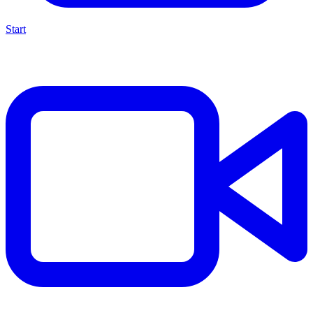
Start