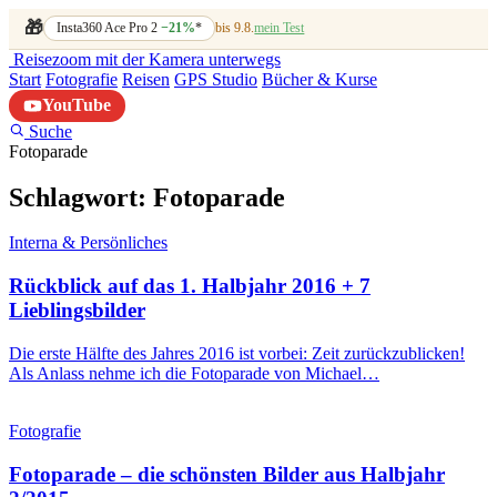
🎁
Insta360 Ace Pro 2
−21%
*
bis 9.8.
mein Test
Reisezoom
mit der Kamera unterwegs
Start
Fotografie
Reisen
GPS Studio
Bücher & Kurse
YouTube
Suche
Fotoparade
Schlagwort:
Fotoparade
Interna & Persönliches
Rückblick auf das 1. Halbjahr 2016 + 7
Lieblingsbilder
Die erste Hälfte des Jahres 2016 ist vorbei: Zeit zurückzublicken!
Als Anlass nehme ich die Fotoparade von Michael…
Fotografie
Fotoparade – die schönsten Bilder aus Halbjahr