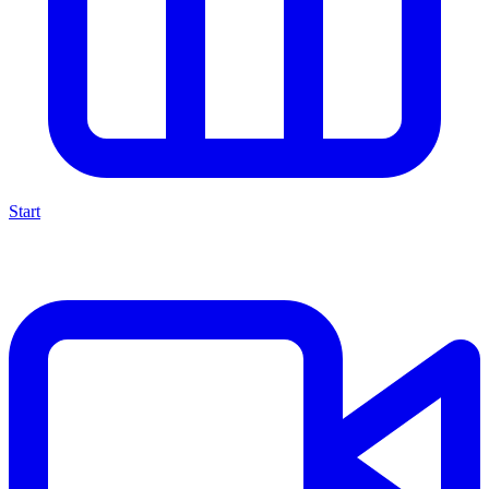
Start