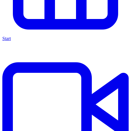
Start