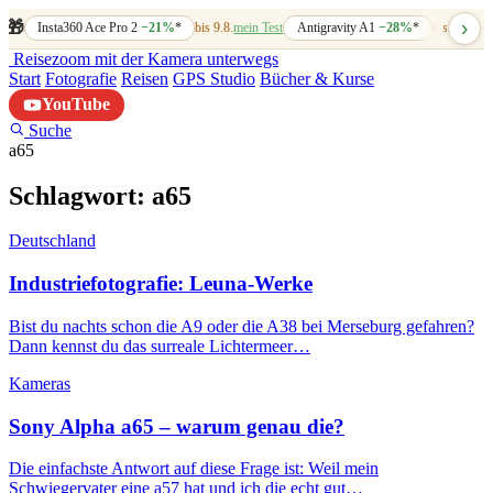
›
🎁
Insta360 Ace Pro 2
−21%
*
bis 9.8.
mein Test
Antigravity A1
−28%
*
bis 7.8.
mein
Reisezoom
mit der Kamera unterwegs
Start
Fotografie
Reisen
GPS Studio
Bücher & Kurse
YouTube
Suche
a65
Schlagwort:
a65
Deutschland
Industriefotografie: Leuna-Werke
Bist du nachts schon die A9 oder die A38 bei Merseburg gefahren?
Dann kennst du das surreale Lichtermeer…
Kameras
Sony Alpha a65 – warum genau die?
Die einfachste Antwort auf diese Frage ist: Weil mein
Schwiegervater eine a57 hat und ich die echt gut…