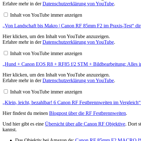
Landschaft
Erfahre mehr in der
Datenschutzerklärung von YouTube
.
bis
Makro
Inhalt von YouTube immer anzeigen
|
Canon
„Von Landschaft bis Makro | Canon RF 85mm F2 im Praxis-Test“ dir
RF
85mm
F2
„Hund
Hier klicken, um den Inhalt von YouTube anzuzeigen.
im
+
Erfahre mehr in der
Datenschutzerklärung von YouTube
.
Praxis-
Canon
Test“
EOS
Inhalt von YouTube immer anzeigen
von
R8
YouTube
+
anzeigen
„Hund + Canon EOS R8 + RF85 f/2 STM + Bildbearbeitung: Alles in
RF85
f/2
STM
„Klein,
Hier klicken, um den Inhalt von YouTube anzuzeigen.
+
leicht,
Erfahre mehr in der
Datenschutzerklärung von YouTube
.
Bildbearbeitung:
bezahlbar!
Alles
6
Inhalt von YouTube immer anzeigen
in
Canon
einem
RF
Video!“
„Klein, leicht, bezahlbar! 6 Canon RF Festbrennweiten im Vergleich“ 
Festbrennweiten
von
im
YouTube
Vergleich“
Hier findest du meinen
Blogpost über die RF Festbrennweiten
.
anzeigen
von
YouTube
Und hier gibt es eine
Übersicht über alle Canon RF Objektive
. Dort 
anzeigen
kannst.
Das Objektiv bei Amazon.de:
Canon RF 85mm F2 MACRO I