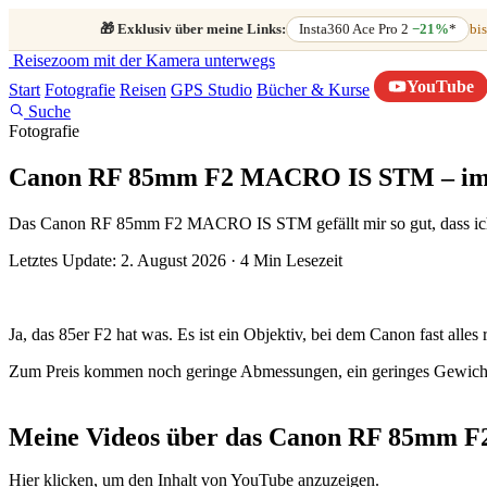
🎁
Exklusiv über meine Links:
Insta360 Ace Pro 2
−21%
*
bis
Reisezoom
mit der Kamera unterwegs
YouTube
Start
Fotografie
Reisen
GPS Studio
Bücher & Kurse
Suche
Fotografie
Canon RF 85mm F2 MACRO IS STM – im 
Das Canon RF 85mm F2 MACRO IS STM gefällt mir so gut, dass ich 
Letztes Update: 2. August 2026
·
4 Min Lesezeit
Ja, das 85er F2 hat was. Es ist ein Objektiv, bei dem Canon fast alles
Zum Preis kommen noch geringe Abmessungen, ein geringes Gewicht u
Meine Videos über das Canon RF 85mm
„Von
Hier klicken, um den Inhalt von YouTube anzuzeigen.