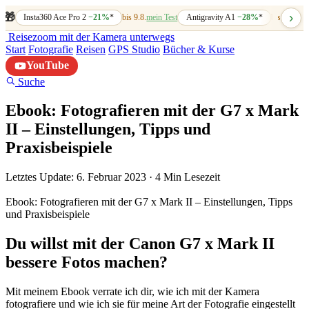
›
🎁
Insta360 Ace Pro 2
−21%
*
bis 9.8.
mein Test
Antigravity A1
−28%
*
bis 7.8.
mein
Reisezoom
mit der Kamera unterwegs
Start
Fotografie
Reisen
GPS Studio
Bücher & Kurse
YouTube
Suche
Ebook: Fotografieren mit der G7 x Mark
II – Einstellungen, Tipps und
Praxisbeispiele
Letztes Update: 6. Februar 2023
·
4 Min Lesezeit
Ebook: Fotografieren mit der G7 x Mark II – Einstellungen, Tipps
und Praxisbeispiele
Du willst mit der Canon G7 x Mark II
bessere Fotos machen?
Mit meinem Ebook verrate ich dir, wie ich mit der Kamera
fotografiere und wie ich sie für meine Art der Fotografie eingestellt