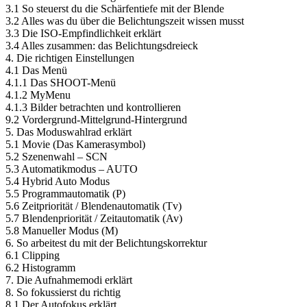
3.1 So steuerst du die Schärfentiefe mit der Blende
3.2 Alles was du über die Belichtungszeit wissen musst
3.3 Die ISO-Empfindlichkeit erklärt
3.4 Alles zusammen: das Belichtungsdreieck
4. Die richtigen Einstellungen
4.1 Das Menü
4.1.1 Das SHOOT-Menü
4.1.2 MyMenu
4.1.3 Bilder betrachten und kontrollieren
9.2 Vordergrund-Mittelgrund-Hintergrund
5. Das Moduswahlrad erklärt
5.1 Movie (Das Kamerasymbol)
5.2 Szenenwahl – SCN
5.3 Automatikmodus – AUTO
5.4 Hybrid Auto Modus
5.5 Programmautomatik (P)
5.6 Zeitpriorität / Blendenautomatik (Tv)
5.7 Blendenpriorität / Zeitautomatik (Av)
5.8 Manueller Modus (M)
6. So arbeitest du mit der Belichtungskorrektur
6.1 Clipping
6.2 Histogramm
7. Die Aufnahmemodi erklärt
8. So fokussierst du richtig
8.1 Der Autofokus erklärt