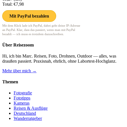
Total:
€7,98
Mit PayPal bezahlen
Mit dem Klick lade ich PayPal, dabei geht deine IP-Adresse
an PayPal. Klar, dass das passiert, wenn man mit PayPal
bezahlt — ich muss es trotzdem dazuschreiben.
Über Reisezoom
Hi, ich bin Marc. Reisen, Foto, Drohnen, Outdoor — alles, was
draußen passiert. Praxisnah, ehrlich, ohne Labortest-Hochglanz.
Mehr über mich →
Themen
Fotografie
Fototipps
Kameras
Reisen & Ausflüge
Deutschland
Wanderratgeber