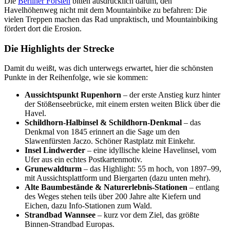
Die
Berliner Forsten
bitten ausdrücklich darum, den
Havelhöhenweg nicht mit dem Mountainbike zu befahren: Die
vielen Treppen machen das Rad unpraktisch, und Mountainbiking
fördert dort die Erosion.
Die Highlights der Strecke
Damit du weißt, was dich unterwegs erwartet, hier die schönsten
Punkte in der Reihenfolge, wie sie kommen:
Aussichtspunkt Rupenhorn
– der erste Anstieg kurz hinter
der Stößenseebrücke, mit einem ersten weiten Blick über die
Havel.
Schildhorn-Halbinsel & Schildhorn-Denkmal
– das
Denkmal von 1845 erinnert an die Sage um den
Slawenfürsten Jaczo. Schöner Rastplatz mit Einkehr.
Insel Lindwerder
– eine idyllische kleine Havelinsel, vom
Ufer aus ein echtes Postkartenmotiv.
Grunewaldturm
– das Highlight: 55 m hoch, von 1897–99,
mit Aussichtsplattform und Biergarten (dazu unten mehr).
Alte Baumbestände & Naturerlebnis-Stationen
– entlang
des Weges stehen teils über 200 Jahre alte Kiefern und
Eichen, dazu Info-Stationen zum Wald.
Strandbad Wannsee
– kurz vor dem Ziel, das größte
Binnen-Strandbad Europas.