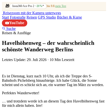
🎁
Insta360 Ace Pro 2
−21%
*
bis 9.8.
mein Test
Reisezoom
mit der Kamera unterwegs
Start
Fotografie
Reisen
GPS Studio
Bücher & Kurse
YouTube
Suche
Reisen & Ausflüge
Havelhöhenweg – der wahrscheinlich
schönste Wanderweg Berlins
Letztes Update: 29. Juli 2026
·
10 Min Lesezeit
Es ist Dienstag, kurz nach 10 Uhr, als ich die Treppe des S-
Bahnhofs Pichelsberg hinaufsteige. Ich habe Glück, die Sonne
scheint und es schickt sich an, ein warmer Tag im März zu werden.
Perfektes Wanderwetter!
… und trotzdem werde ich an diesem Tag den Havelhöhenweg fast
für mich allein haben. Irre!