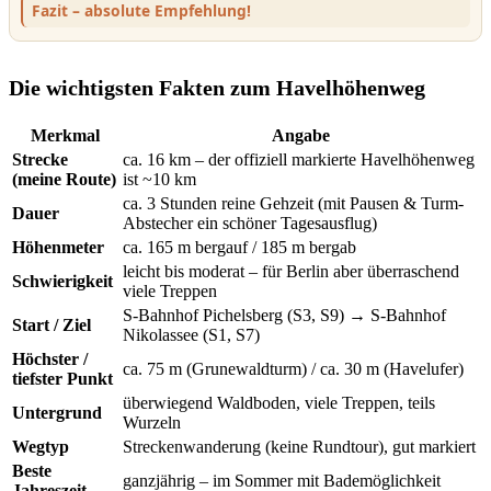
Fazit – absolute Empfehlung!
Die wichtigsten Fakten zum Havelhöhenweg
Merkmal
Angabe
Strecke
ca. 16 km – der offiziell markierte Havelhöhenweg
(meine Route)
ist ~10 km
ca. 3 Stunden reine Gehzeit (mit Pausen & Turm-
Dauer
Abstecher ein schöner Tagesausflug)
Höhenmeter
ca. 165 m bergauf / 185 m bergab
leicht bis moderat – für Berlin aber überraschend
Schwierigkeit
viele Treppen
S-Bahnhof Pichelsberg (S3, S9) → S-Bahnhof
Start / Ziel
Nikolassee (S1, S7)
Höchster /
ca. 75 m (Grunewaldturm) / ca. 30 m (Havelufer)
tiefster Punkt
überwiegend Waldboden, viele Treppen, teils
Untergrund
Wurzeln
Wegtyp
Streckenwanderung (keine Rundtour), gut markiert
Beste
ganzjährig – im Sommer mit Bademöglichkeit
Jahreszeit