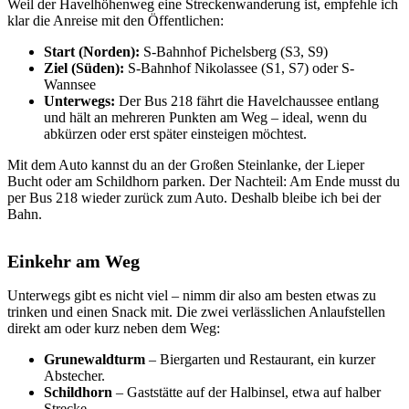
Weil der Havelhöhenweg eine Streckenwanderung ist, empfehle ich
klar die Anreise mit den Öffentlichen:
Start (Norden):
S-Bahnhof Pichelsberg (S3, S9)
Ziel (Süden):
S-Bahnhof Nikolassee (S1, S7) oder S-
Wannsee
Unterwegs:
Der Bus 218 fährt die Havelchaussee entlang
und hält an mehreren Punkten am Weg – ideal, wenn du
abkürzen oder erst später einsteigen möchtest.
Mit dem Auto kannst du an der Großen Steinlanke, der Lieper
Bucht oder am Schildhorn parken. Der Nachteil: Am Ende musst du
per Bus 218 wieder zurück zum Auto. Deshalb bleibe ich bei der
Bahn.
Einkehr am Weg
Unterwegs gibt es nicht viel – nimm dir also am besten etwas zu
trinken und einen Snack mit. Die zwei verlässlichen Anlaufstellen
direkt am oder kurz neben dem Weg:
Grunewaldturm
– Biergarten und Restaurant, ein kurzer
Abstecher.
Schildhorn
– Gaststätte auf der Halbinsel, etwa auf halber
Strecke.