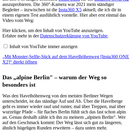
auszuprobieren. Die 360°-Kamera war 2021 mein ständiger
Begleiter – inzwischen ist die
Insta360 X5
aktuell, die ich dir in
einem eigenen Test ausführlich vorstelle. Hier aber erst einmal das
Video vom Weg:
„Mit
Hier klicken, um den Inhalt von YouTube anzuzeigen.
Monster-
Erfahre mehr in der
Datenschutzerklärung von YouTube
.
Selfie-
Stick
Inhalt von YouTube immer anzeigen
auf
dem
„Mit Monster-Selfie-Stick auf dem Havelhöhenweg [Insta360 ONE
Havelhöhenweg
[Insta360
X2]“ direkt öffnen
ONE
X2]“
von
Das „alpine Berlin" – warum der Weg so
YouTube
anzeigen
besonders ist
Was den Havelhöhenweg von den meisten Berliner Wegen
unterscheidet, ist das ständige Auf und Ab. Über die Havelberge
geht es immer wieder rauf und runter, mal über Treppen, mal über
wurzelige Pfade – für flaches Berlin fühlt sich das fast schon alpin
an. Genau deshalb zähle ich ihn zu meinem „alpinen Berlin“. Wer
auf den Geschmack kommt: Der Weg lässt sich gut zu längeren,
ähnlich hügeligen Runden erweitern – dazu unten mehr.