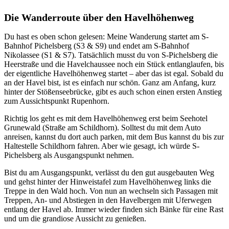
Die Wanderroute über den Havelhöhenweg
Du hast es oben schon gelesen: Meine Wanderung startet am S-
Bahnhof Pichelsberg (S3 & S9) und endet am S-Bahnhof
Nikolassee (S1 & S7). Tatsächlich musst du von S-Pichelsberg die
Heerstraße und die Havelchaussee noch ein Stück entlanglaufen, bis
der eigentliche Havelhöhenweg startet – aber das ist egal. Sobald du
an der Havel bist, ist es einfach nur schön. Ganz am Anfang, kurz
hinter der Stößenseebrücke, gibt es auch schon einen ersten Anstieg
zum Aussichtspunkt Rupenhorn.
Richtig los geht es mit dem Havelhöhenweg erst beim Seehotel
Grunewald (Straße am Schildhorn). Solltest du mit dem Auto
anreisen, kannst du dort auch parken, mit dem Bus kannst du bis zur
Haltestelle Schildhorn fahren. Aber wie gesagt, ich würde S-
Pichelsberg als Ausgangspunkt nehmen.
Bist du am Ausgangspunkt, verlässt du den gut ausgebauten Weg
und gehst hinter der Hinweistafel zum Havelhöhenweg links die
Treppe in den Wald hoch. Von nun an wechseln sich Passagen mit
Treppen, An- und Abstiegen in den Havelbergen mit Uferwegen
entlang der Havel ab. Immer wieder finden sich Bänke für eine Rast
und um die grandiose Aussicht zu genießen.