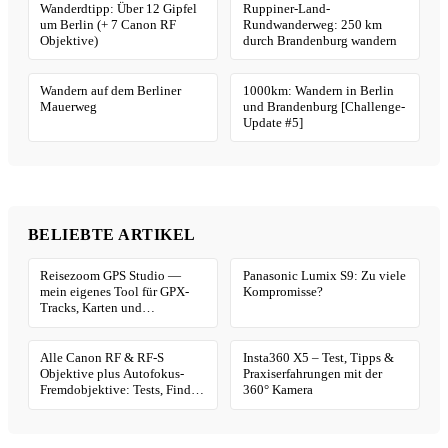
Wanderdtipp: Über 12 Gipfel
Ruppiner-Land-
um Berlin (+ 7 Canon RF
Rundwanderweg: 250 km
Objektive)
durch Brandenburg wandern
Wandern auf dem Berliner
1000km: Wandern in Berlin
Mauerweg
und Brandenburg [Challenge-
Update #5]
BELIEBTE ARTIKEL
Reisezoom GPS Studio —
Panasonic Lumix S9: Zu viele
mein eigenes Tool für GPX-
Kompromisse?
Tracks, Karten und
Geotagging
Alle Canon RF & RF-S
Insta360 X5 – Test, Tipps &
Objektive plus Autofokus-
Praxiserfahrungen mit der
Fremdobjektive: Tests, Finder
360° Kamera
& Kaufhilfe