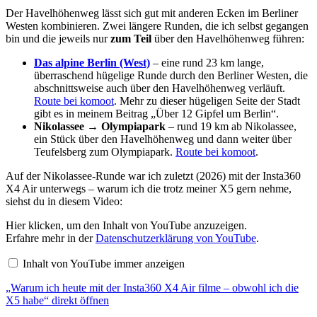
Der Havelhöhenweg lässt sich gut mit anderen Ecken im Berliner
Westen kombinieren. Zwei längere Runden, die ich selbst gegangen
bin und die jeweils nur
zum Teil
über den Havelhöhenweg führen:
Das alpine Berlin (West)
– eine rund 23 km lange,
überraschend hügelige Runde durch den Berliner Westen, die
abschnittsweise auch über den Havelhöhenweg verläuft.
Route bei komoot
. Mehr zu dieser hügeligen Seite der Stadt
gibt es in meinem Beitrag „Über 12 Gipfel um Berlin“.
Nikolassee → Olympiapark
– rund 19 km ab Nikolassee,
ein Stück über den Havelhöhenweg und dann weiter über
Teufelsberg zum Olympiapark.
Route bei komoot
.
Auf der Nikolassee-Runde war ich zuletzt (2026) mit der Insta360
X4 Air unterwegs – warum ich die trotz meiner X5 gern nehme,
siehst du in diesem Video:
„Warum
Hier klicken, um den Inhalt von YouTube anzuzeigen.
ich
Erfahre mehr in der
Datenschutzerklärung von YouTube
.
heute
mit
Inhalt von YouTube immer anzeigen
der
Insta360
„Warum ich heute mit der Insta360 X4 Air filme – obwohl ich die
X4
Air
X5 habe“ direkt öffnen
filme