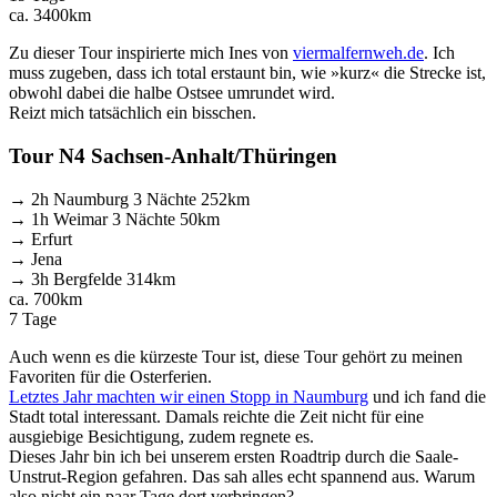
ca. 3400km
Zu dieser Tour inspirierte mich Ines von
viermalfernweh.de
. Ich
muss zugeben, dass ich total erstaunt bin, wie »kurz« die Strecke ist,
obwohl dabei die halbe Ostsee umrundet wird.
Reizt mich tatsächlich ein bisschen.
Tour N4 Sachsen-Anhalt/Thüringen
→ 2h Naumburg 3 Nächte 252km
→ 1h Weimar 3 Nächte 50km
→ Erfurt
→ Jena
→ 3h Bergfelde 314km
ca. 700km
7 Tage
Auch wenn es die kürzeste Tour ist, diese Tour gehört zu meinen
Favoriten für die Osterferien.
Letztes Jahr machten wir einen Stopp in Naumburg
und ich fand die
Stadt total interessant. Damals reichte die Zeit nicht für eine
ausgiebige Besichtigung, zudem regnete es.
Dieses Jahr bin ich bei unserem ersten Roadtrip durch die Saale-
Unstrut-Region gefahren. Das sah alles echt spannend aus. Warum
also nicht ein paar Tage dort verbringen?