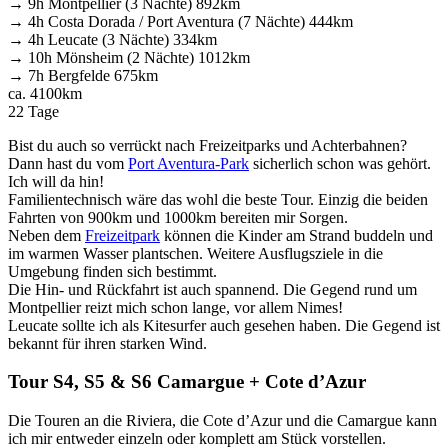
→ 9h Montpellier (3 Nächte) 892km
→ 4h Costa Dorada / Port Aventura (7 Nächte) 444km
→ 4h Leucate (3 Nächte) 334km
→ 10h Mönsheim (2 Nächte) 1012km
→ 7h Bergfelde 675km
ca. 4100km
22 Tage
Bist du auch so verrückt nach Freizeitparks und Achterbahnen?
Dann hast du vom
Port Aventura-Park
sicherlich schon was gehört.
Ich will da hin!
Familientechnisch wäre das wohl die beste Tour. Einzig die beiden
Fahrten von 900km und 1000km bereiten mir Sorgen.
Neben dem
Freizeitpark
können die Kinder am Strand buddeln und
im warmen Wasser plantschen. Weitere Ausflugsziele in die
Umgebung finden sich bestimmt.
Die Hin- und Rückfahrt ist auch spannend. Die Gegend rund um
Montpellier reizt mich schon lange, vor allem Nimes!
Leucate sollte ich als Kitesurfer auch gesehen haben. Die Gegend ist
bekannt für ihren starken Wind.
Tour S4, S5 & S6 Camargue + Cote d’Azur
Die Touren an die Riviera, die Cote d’Azur und die Camargue kann
ich mir entweder einzeln oder komplett am Stück vorstellen.