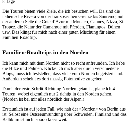
8 Tage
Die Touren bieten viele Ziele, die ich besuchen will. Da sind die
italienische Rivera von der französischen Grenze bis Sanremo, auf
der anderen Seite die Cote d’Azur mit Monaco, Cannes, Nizza, St.
Tropez, die Natur der Camargue mit Pferden, Flamingos, Dünen
usw. Das klingt für mich nach einer guten Mischung für einen
Familien-Roadtrip.
Familien-Roadtrips in den Norden
Ich kann mich mit dem Norden nicht so recht anfreunden. Ich liebe
die Hitze und Palmen. Klicke ich mich aber durch verschiedene
Blogs, muss ich feststellen, dass viele vom Norden begeistert sind.
Außerdem scheint es dort massig Fotomotive zu geben.
Damit der erste Schritt Richtung Norden getan ist, plane ich 4
Touren, wobei eigentlich nur 2 richtig in den Norden gehen.
(Norden ist bei mir alles nördlich der Alpen.)
Erstaunlich ist auf jeden Fall, wie nah der »Norden« von Berlin aus
ist. Selbst eine Ostseeumrundung über Schweden, Finnland und das
Baltikum ist nicht soooo krass weit.