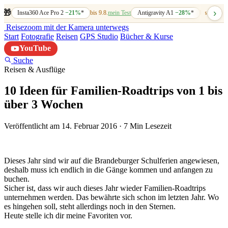
›
🎁
Insta360 Ace Pro 2
−21%
*
bis 9.8.
mein Test
Antigravity A1
−28%
*
bis 7.8.
mein
Reisezoom
mit der Kamera unterwegs
Start
Fotografie
Reisen
GPS Studio
Bücher & Kurse
YouTube
Suche
Reisen & Ausflüge
10 Ideen für Familien-Roadtrips von 1 bis
über 3 Wochen
Veröffentlicht am 14. Februar 2016
·
7 Min Lesezeit
Dieses Jahr sind wir auf die Brandeburger Schulferien angewiesen,
deshalb muss ich endlich in die Gänge kommen und anfangen zu
buchen.
Sicher ist, dass wir auch dieses Jahr wieder Familien-Roadtrips
unternehmen werden. Das bewährte sich schon im letzten Jahr. Wo
es hingehen soll, steht allerdings noch in den Sternen.
Heute stelle ich dir meine Favoriten vor.