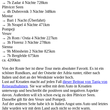
→ 7h Zadar 4 Nächte 728km
Plitvicer Seen
→ 4h Dubrovnik 3 Nächte 348km
Mostar
→ Bari 1 Nacht (Überfahrt)
→ 3h Neapel 4 Nächte 471km
Pompeji
Vesuv
→ 2h Rom / Ostia 4 Nächte 227km
→ 3h Florenz 3 Nächte 278km
Sienna
→ 9h Mönsheim 2 Nächte 825km
→ 7h Bergfelde 675km
ca. 4200km
Von der Route her ist diese Tour mein absoluter Favorit. Es ist ein
schöner Rundkurs, auf der Ostseite der Adria runter, rüber nach
Italien und dort an der Westküste wieder hoch.
Lust auf Kroatien macht auf jeden Fall
dieser Beitrag von Tanja von
Reiseaufnahmen
. Sie war selbst mit dem Auto in Kroatien
unterwegs und beschreibt die positiven und negativen Aspekte
davon. Außerdem will ich schon ewig zu den Plitvicer Seen.
Dasselbe gilt für den Vesuv und Pompeji.
Auf der anderen Seite habe ich in Italien Angst ums Auto und letztes
Jahr wurden wir mit dem Land auch nicht so recht warm.