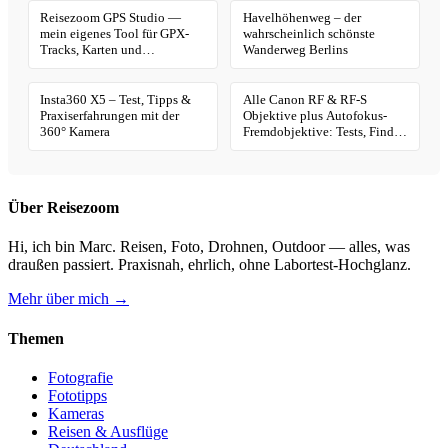
Reisezoom GPS Studio —
Havelhöhenweg – der
mein eigenes Tool für GPX-
wahrscheinlich schönste
Tracks, Karten und
Wanderweg Berlins
Geotagging
Insta360 X5 – Test, Tipps &
Alle Canon RF & RF-S
Praxiserfahrungen mit der
Objektive plus Autofokus-
360° Kamera
Fremdobjektive: Tests, Finder
& Kaufhilfe
Über Reisezoom
Hi, ich bin Marc. Reisen, Foto, Drohnen, Outdoor — alles, was
draußen passiert. Praxisnah, ehrlich, ohne Labortest-Hochglanz.
Mehr über mich →
Themen
Fotografie
Fototipps
Kameras
Reisen & Ausflüge