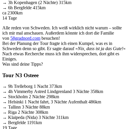
→ 3h Kopenhagen (2 Nächte) 315km
→ 6h Bergfelde 415km
ca 2300km
14 Tage
Alle reden von Schweden. Ich weiß wirklich nicht warum – sollte
ich mir mal anschauen. Außerdem könnte ich dort die Familie
von
58gradnord.com
besuchen!
Bei der Planung der Tour fragte ich einen Kumpel, was es in
Schweden denn so gibt. Er sagte darauf »
Nix, dass ist ja das Gute!
«
Nach etwas Recherche muss ich ihm widersprechen, dort gibt es
Einiges.
Was sind deine Tipps?
Tour N3 Osteee
→ 9h Trelleborg 1 Nacht 373km
→ 4h Vimmerby Astred Lindgrenland 3 Nächte 358km
→ Stockholm 2 Nächte 298km
→ Helsinki 1 Nacht fahrt, 3 Nächte Aufenthalt 486km
→ Tallinn 3 Nächte 88km
→ Riga 2 Nächte 308km
→ Klaipeda (Nida) 3 Nächte 311km
→ Bergfelde 1191km
19 Tage